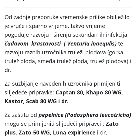
Od zadnje preporuke vremenske prilike obilježilo
je vruće i sparno vrijeme, takvo vrijeme
pogoduje razvoju i širenju sekundarnih infekcija
čađavom krastavosti (
Venturia inaequlis)
te
razvoju raznih uzročnika truleži plodova (gorka
trulež ploda, smeđa trulež ploda, trulež plodova) i
dr.
Za suzbijanje navedenih uzročnika primijeniti
slijedeće pripravke:
Captan 80, Khapo 80 WG,
Kastor, Scab 80 WG i dr.
Za zaštitu od
pepelnice (Podosphera leucotricha)
mogu se primijeniti slijedeći pripravci :
Zato
plus, Zato 50 WG, Luna expirience i
dr,