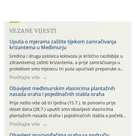
VEZANE VIJESTI
Uputa o mjerama zaštite tijekom zamračivanja
krizantema u Međimurju
Sredina i druga polovica kolovoza je kritično razdoblje u
zdravstvenoj zaštiti krizantema, a prije zamračivanja u
proteklom smo mjesecu tri puta upućivali preporuke o
preventivnim mjerama zaštite krizantema od najčešćih
Pročitajte više
uzročnika bolesti, štetnika i fito-fagnih grinja (23.7., 14.7.,
06.7.)! Na početku ovog mjeseca je zabilježeno je
Obavijest međimurskim vlasnicima plantažnih
nasada oraha i pojedinačnih stabla oraha
povijesno i ekstremno vruće meteorološko razdoblje, uz
najviše temperature […]
Prije nešto više od tri tjedna (15.7.), te ponovno prije
deset dana (28.7.) uputili smo obavijesti vlasnicima
plantažnih nasada oraha i pojedinačnih stabla o početku
leta i ovogodišnjoj potrebi usmjerenog suzbijanja
Pročitajte više
orahove muhe (Rhagoletis completa)! Već dvanaest dana
traje drugi ovogodišnji “toplinski udar”, koji naročito
Obavijest proizvođačima oraha sa području