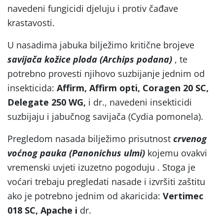
navedeni fungicidi djeluju i protiv čađave
krastavosti.
U nasadima jabuka bilježimo kritične brojeve
savijača kožice ploda (Archips podana)
, te
potrebno provesti njihovo suzbijanje jednim od
insekticida:
Affirm, Affirm opti, Coragen 20 SC,
Delegate 250
WG,
i dr., navedeni insekticidi
suzbijaju i jabučnog savijača (Cydia pomonela).
Pregledom nasada bilježimo prisutnost
crvenog
voćnog pauka (Panonichus ulmi)
kojemu ovakvi
vremenski uvjeti izuzetno pogoduju . Stoga je
voćari trebaju pregledati nasade i izvršiti zaštitu
ako je potrebno jednim od akaricida:
Vertimec
018 SC, Apache i
dr.