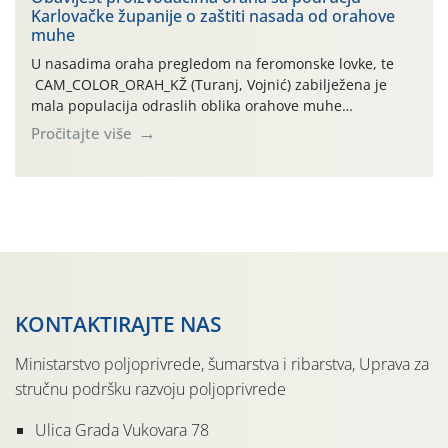
Karlovačke županije o zaštiti nasada od orahove
izražen zadnja šest dana (31.7.-05.8.), jer najviše
muhe
temperature zraka svakodnevno […]
U nasadima oraha pregledom na feromonske lovke, te
CAM_COLOR_ORAH_KŽ (Turanj, Vojnić) zabilježena je
mala populacija odraslih oblika orahove muhe
(Rhagoletis completa). Niska brojnost može se objasniti
Pročitajte više
činjenicom da je riječ o mladim nasadima s vrlo malim
urodom, što je povezano i s manjim brojem prezimjelih
jedinki. U starijim nasadima, na žutim ljepljivim Rebell
pločama s […]
KONTAKTIRAJTE NAS
Ministarstvo poljoprivrede, šumarstva i ribarstva, Uprava za
stručnu podršku razvoju poljoprivrede
Ulica Grada Vukovara 78