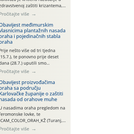
zdravstvenoj zaštiti krizantema,
a prije zamračivanja u proteklom
Pročitajte više
smo mjesecu tri puta upućivali
preporuke o preventivnim
Obavijest međimurskim
vlasnicima plantažnih nasada
mjerama zaštite krizantema od
oraha i pojedinačnih stabla
najčešćih uzročnika bolesti,
oraha
štetnika i fito-fagnih grinja (23.7.,
14.7., 06.7.)! Na početku ovog
Prije nešto više od tri tjedna
mjeseca je zabilježeno je
(15.7.), te ponovno prije deset
povijesno i ekstremno vruće
dana (28.7.) uputili smo
meteorološko razdoblje, uz
obavijesti vlasnicima plantažnih
Pročitajte više
najviše temperature […]
nasada oraha i pojedinačnih
stabla o početku leta i
Obavijest proizvođačima
oraha sa području
ovogodišnjoj potrebi usmjerenog
Karlovačke županije o zaštiti
suzbijanja orahove muhe
nasada od orahove muhe
(Rhagoletis completa)! Već
dvanaest dana traje drugi
U nasadima oraha pregledom na
ovogodišnji “toplinski udar”, koji
feromonske lovke, te
naročito izražen zadnja šest
CAM_COLOR_ORAH_KŽ (Turanj,
dana (31.7.-05.8.), jer najviše
Vojnić) zabilježena je mala
Pročitajte više
temperature zraka svakodnevno
populacija odraslih oblika