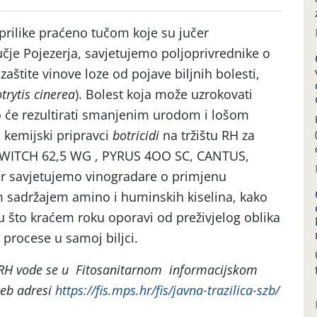
rilike praćeno tučom koje su jučer
učje Pojezerja, savjetujemo poljoprivrednike o
štite vinove loze od pojave biljnih bolesti,
trytis cinerea
). Bolest koja može uzrokovati
to će rezultirati smanjenim urodom i lošom
 kemijski pripravci
botricidi
na tržištu RH za
u: SWITCH 62,5 WG , PYRUS 4OO SC, CANTUS,
r savjetujemo vinogradare o primjenu
m sadržajem amino i huminskih kiselina, kako
u što kraćem roku oporavi od preživjelog oblika
 procese u samoj biljci.
u RH vode se u Fitosanitarnom informacijskom
web adresi
https://fis.mps.hr/fis/javna-trazilica-szb/