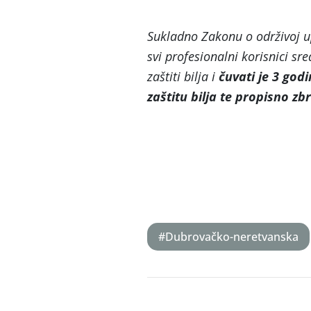
Sukladno Zakonu o održivoj u
svi profesionalni korisnici sre
zaštiti bilja i
čuvati je 3 god
zaštitu bilja te propisno zb
#Dubrovačko-neretvanska
Post
navigation