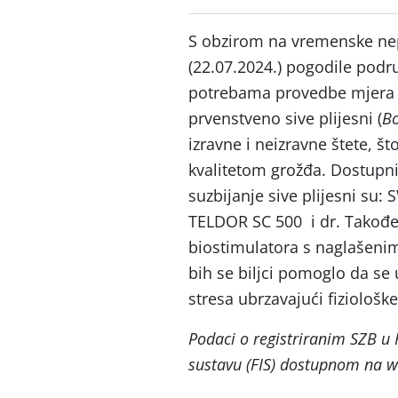
S obzirom na vremenske nep
(22.07.2024.) pogodile podr
potrebama provedbe mjera za
prvenstveno sive plijesni (
Bo
izravne i neizravne štete, š
kvalitetom grožđa. Dostupni
suzbijanje sive plijesni s
TELDOR SC 500 i dr. Takođe
biostimulatora s naglašeni
bih se biljci pomoglo da se 
stresa ubrzavajući fiziološke
Podaci o registriranim SZB 
sustavu (FIS) dostupnom na 