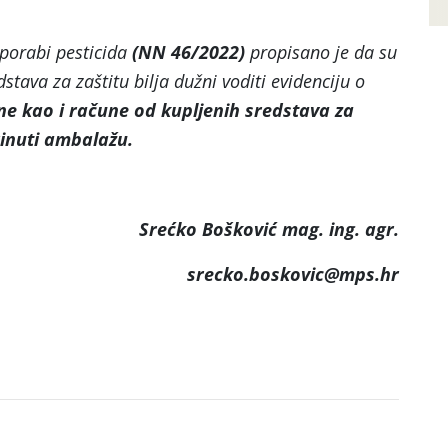
porabi pesticida
(NN 46/2022)
propisano je da su
dstava za zaštitu bilja dužni voditi evidenciju o
ine kao i račune od kupljenih sredstava za
rinuti ambalažu.
Srećko Bošković mag. ing. agr.
srecko.boskovic@mps.hr