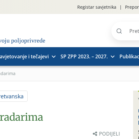
Registar savjetnika
Prepor
Pretraži
stranice
avjetovanje i tečajevi
SP ZPP 2023. – 2027.
Publikac
adarima
etvanska
gradarima
PODIJELI