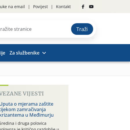
uke na email
Povijest
Kontakt
Traži
ije
Za službenike
VEZANE VIJESTI
Uputa o mjerama zaštite
tijekom zamračivanja
krizantema u Međimurju
Sredina i druga polovica
kolovoza je kritično razdoblje u