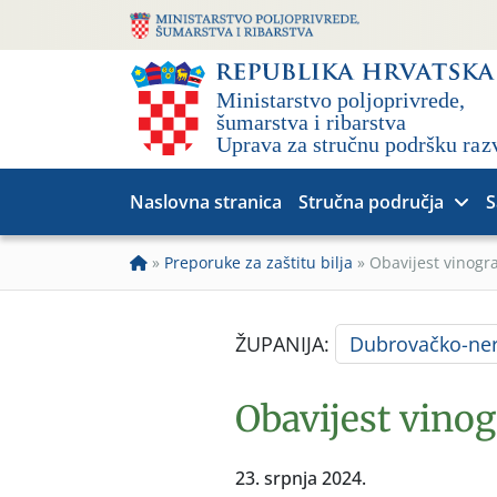
Naslovna stranica
Stručna područja
S
»
Preporuke za zaštitu bilja
»
Obavijest vinogr
ŽUPANIJA:
Dubrovačko-ner
Obavijest vino
23. srpnja 2024.