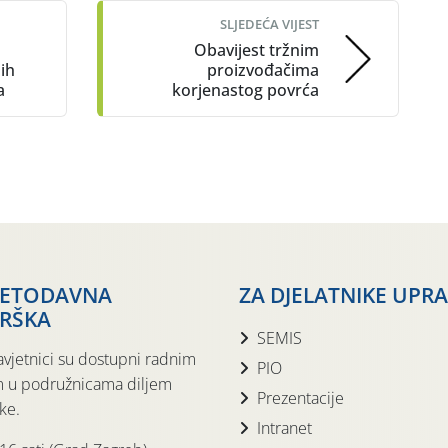
SLJEDEĆA VIJEST
Obavijest tržnim
ih
proizvođačima
a
korjenastog povrća
JETODAVNA
ZA DJELATNIKE UPR
RŠKA
SEMIS
avjetnici su dostupni radnim
PIO
 u podružnicama diljem
Prezentacije
ke.
Intranet