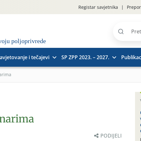
Registar savjetnika
Prepor
Pretraži
stranice
avjetovanje i tečajevi
SP ZPP 2023. – 2027.
Publikac
narima
inarima
PODIJELI