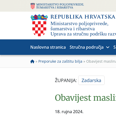
Naslovna stranica
Stručna područja
S
»
Preporuke za zaštitu bilja
»
Obavijest masli
ŽUPANIJA:
Zadarska
Obavijest masl
18. rujna 2024.