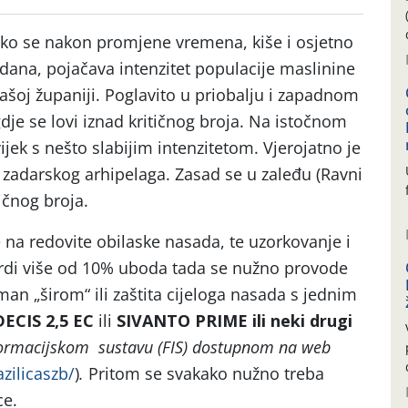
o se nakon promjene vremena, kiše i osjetno
 dana, pojačava intenzitet populacije maslinine
ašoj županiji. Poglavito u priobalju i zapadnom
gdje se lovi iznad kritičnog broja. Na istočnom
vijek s nešto slabijim intenzitetom. Vjerojatno je
a zadarskog arhipelaga. Zasad se u zaleđu (Ravni
tičnog broja.
na redovite obilaske nasada, te uzorkovanje i
vrdi više od 10% uboda tada se nužno provode
tman „širom“ ili zaštita cijeloga nasada s jednim
DECIS 2,5 EC
ili
SIVANTO PRIME
ili neki drugi
ormacijskom sustavu (FIS) dostupnom na web
azilicaszb/
)
.
Pritom se svakako nužno treba
ce.