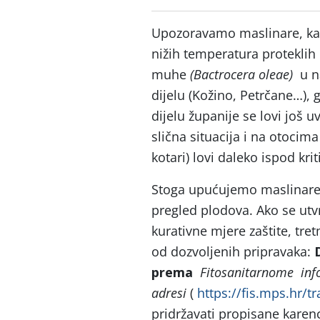
Upozoravamo maslinare, kak
nižih temperatura proteklih
muhe
(Bactrocera oleae)
u n
dijelu (Kožino, Petrčane…), 
dijelu županije se lovi još u
slična situacija i na otocim
kotari) lovi daleko ispod kri
Stoga upućujemo maslinare 
pregled plodova. Ako se ut
kurativne mjere zaštite, tre
od dozvoljenih pripravaka:
prema
Fitosanitarnome inf
adresi
(
https://fis.mps.hr/tr
pridržavati propisane karen