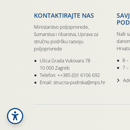
KONTAKTIRAJTE NAS
SAV
POD
Ministarstvo poljoprivrede,
Naši s
šumarstva i ribarstva, Uprava za
danom
stručnu podršku razvoju
Hrvats
poljoprivrede
8 –
Ulica Grada Vukovara 78
7 – 
10 000 Zagreb
Telefon: ++385 (0)1 6106 692
Adr
Email: strucna-podrska@mps.hr