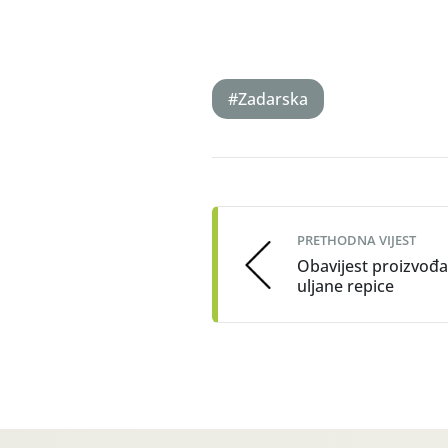
#Zadarska
Post
navigation
PRETHODNA VIJEST
Obavijest proizvođ
uljane repice