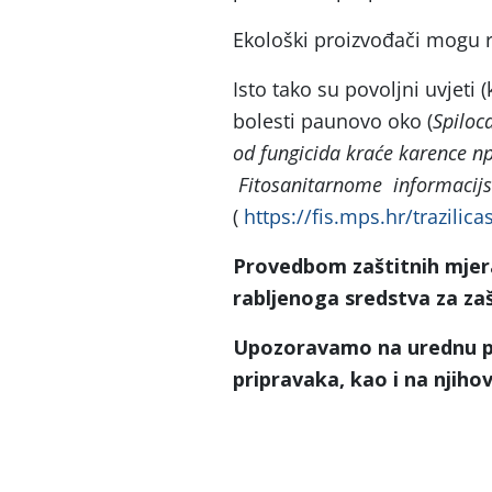
Ekološki proizvođači mogu r
Isto tako su povoljni uvjeti 
bolesti paunovo oko (
Spiloc
od fungicida kraće karence 
Fitosanitarnome informacijs
(
https://fis.mps.hr/trazilica
Provedbom zaštitnih mjer
rabljenoga sredstva za zašt
Upozoravamo na urednu pop
pripravaka, kao i na njiho