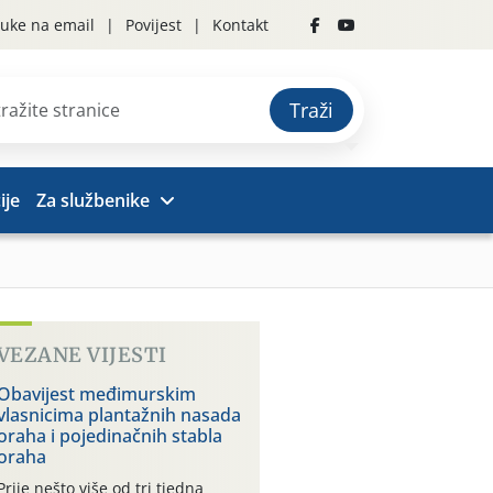
uke na email
Povijest
Kontakt
Traži
ije
Za službenike
VEZANE VIJESTI
Obavijest međimurskim
vlasnicima plantažnih nasada
oraha i pojedinačnih stabla
oraha
Prije nešto više od tri tjedna