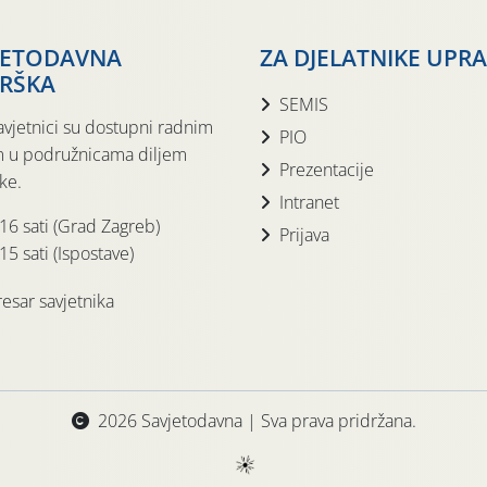
JETODAVNA
ZA DJELATNIKE UPR
RŠKA
SEMIS
avjetnici su dostupni radnim
PIO
 u podružnicama diljem
Prezentacije
ke.
Intranet
 16 sati (Grad Zagreb)
Prijava
15 sati (Ispostave)
esar savjetnika
2026 Savjetodavna | Sva prava pridržana.