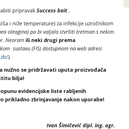
abiti pripravak
Success bait
.
(kiša i niže temperature) za infekcije uzročnikom
aea oleagina) pa bi valjalo izvršiti tretman s nekim
npr. Neoram
ili neki drugi prema
kom sustavu (FIS) dostupnom na web adresi
szb/
)
.
a nužno se pridržavati uputa proizvođača
itu bilja!
unu evidencijske liste rabljenih
vo prikladno zbrinjavanje nakon uporabe!
Ivan Šimičević dipl. ing. agr.