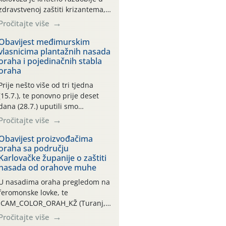
zdravstvenoj zaštiti krizantema,
a prije zamračivanja u proteklom
Pročitajte više
smo mjesecu tri puta upućivali
preporuke o preventivnim
Obavijest međimurskim
vlasnicima plantažnih nasada
mjerama zaštite krizantema od
oraha i pojedinačnih stabla
najčešćih uzročnika bolesti,
oraha
štetnika i fito-fagnih grinja (23.7.,
14.7., 06.7.)! Na početku ovog
Prije nešto više od tri tjedna
mjeseca je zabilježeno je
(15.7.), te ponovno prije deset
povijesno i ekstremno vruće
dana (28.7.) uputili smo
meteorološko razdoblje, uz
obavijesti vlasnicima plantažnih
Pročitajte više
najviše temperature […]
nasada oraha i pojedinačnih
stabla o početku leta i
Obavijest proizvođačima
oraha sa području
ovogodišnjoj potrebi usmjerenog
Karlovačke županije o zaštiti
suzbijanja orahove muhe
nasada od orahove muhe
(Rhagoletis completa)! Već
dvanaest dana traje drugi
U nasadima oraha pregledom na
ovogodišnji “toplinski udar”, koji
feromonske lovke, te
naročito izražen zadnja šest
CAM_COLOR_ORAH_KŽ (Turanj,
dana (31.7.-05.8.), jer najviše
Vojnić) zabilježena je mala
Pročitajte više
temperature zraka svakodnevno
populacija odraslih oblika