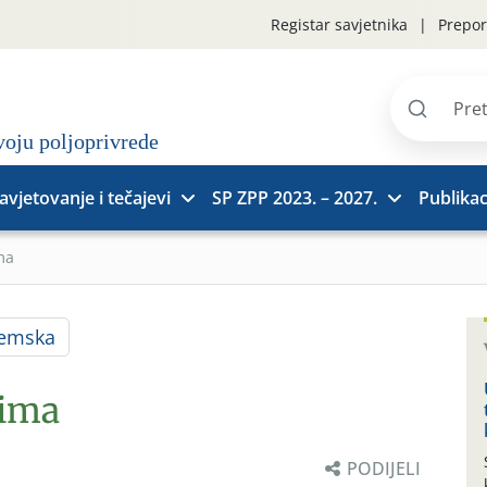
Registar savjetnika
Prepor
Pretraži
stranice
avjetovanje i tečajevi
SP ZPP 2023. – 2027.
Publikac
ma
jemska
rima
PODIJELI