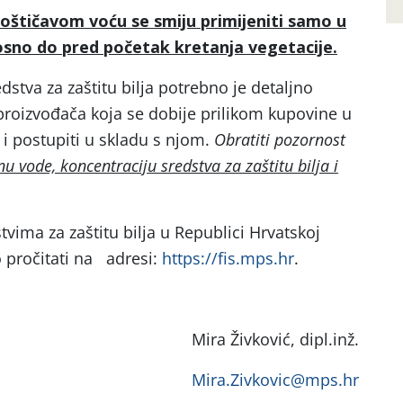
koštičavom voću se smiju primijeniti samo u
sno do pred početak kretanja vegetacije.
dstva za zaštitu bilja potrebno je detaljno
proizvođača koja se dobije prilikom kupovine u
i postupiti u skladu s njom.
Obratiti pozornost
nu vode, koncentraciju sredstva za zaštitu bilja i
tvima za zaštitu bilja u Republici Hrvatskoj
o pročitati na adresi:
https://fis.mps.hr
.
Mira Živković, dipl.inž.
Mira.Zivkovic@mps.hr