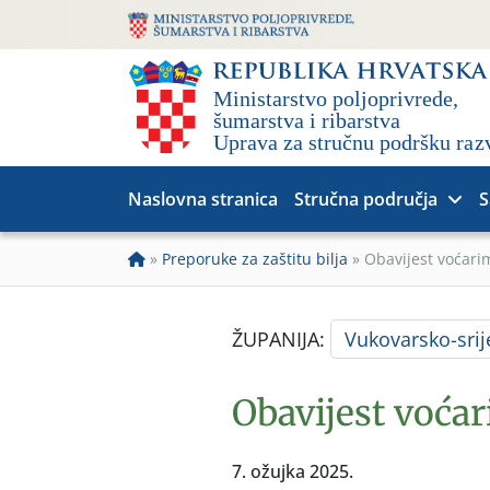
Naslovna stranica
Stručna područja
S
»
Preporuke za zaštitu bilja
»
Obavijest voćari
ŽUPANIJA:
Vukovarsko-sri
Obavijest voća
7. ožujka 2025.