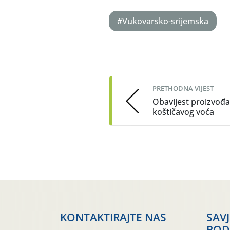
#Vukovarsko-srijemska
Post
navigation
PRETHODNA VIJEST
Obavijest proizvođ
koštičavog voća
KONTAKTIRAJTE NAS
SAV
POD