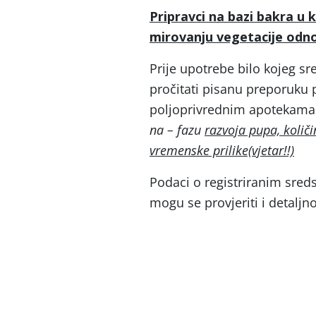
Pripravci na bazi bakra u 
mirovanju vegetacije odno
Prije upotrebe bilo kojeg sre
pročitati pisanu preporuku 
poljoprivrednim apotekama 
na – fazu
razvoja pupa, količi
vremenske prilike(vjetar!!)
Podaci o registriranim sreds
mogu se provjeriti i detaljn