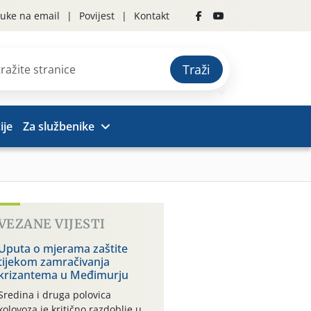
uke na email
Povijest
Kontakt
Traži
ije
Za službenike
VEZANE VIJESTI
Uputa o mjerama zaštite
tijekom zamračivanja
krizantema u Međimurju
Sredina i druga polovica
kolovoza je kritično razdoblje u