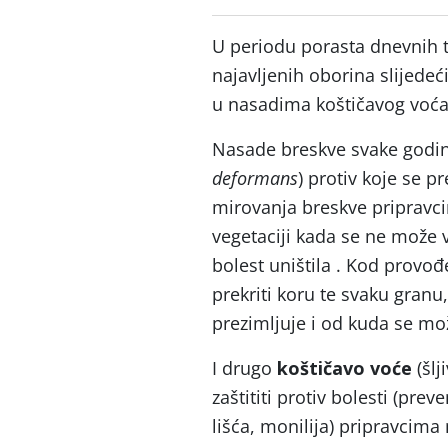
U periodu porasta dnevnih t
najavljenih oborina slijede
u nasadima koštičavog voća
Nasade breskve svake godi
deformans
) protiv koje se 
mirovanja breskve pripravci
vegetaciji kada se ne može v
bolest uništila . Kod provo
prekriti koru te svaku granu
prezimljuje i od kuda se može
I drugo
koštičavo voće
(šlj
zaštititi protiv bolesti (prev
lišća, monilija) pripravcima