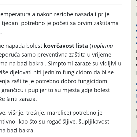
emperatura a nakon rezidbe nasada i prije
ći tjedan potrebno je početi sa prvim zaštitama
.
ne napada bolest
kovrčavost lista
(
Taphrina
preporuča samo preventivna zaštita u vrijeme
ma na bazi bakra . Simptomi zaraze su vidljivi u
iše djelovati niti jednim fungicidom da bi se
đenja zaštite je potrebno dobro fungicidom
, grančicu i pup jer to su mjesta gdje bolest
 širiti zaraza.
ive, višnje, trešnje, marelice) potrebno je
entivno- kao što su rogač šljive, šupljikavost
 na bazi bakra.