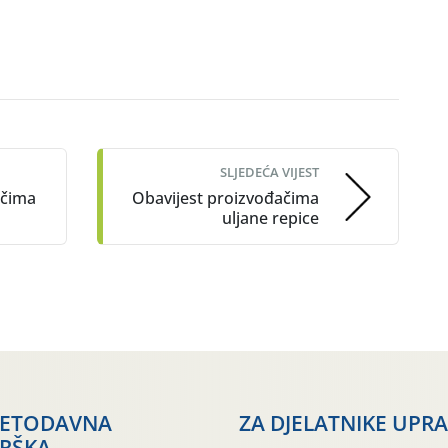
SLJEDEĆA VIJEST
ačima
Obavijest proizvođačima
uljane repice
JETODAVNA
ZA DJELATNIKE UPR
RŠKA