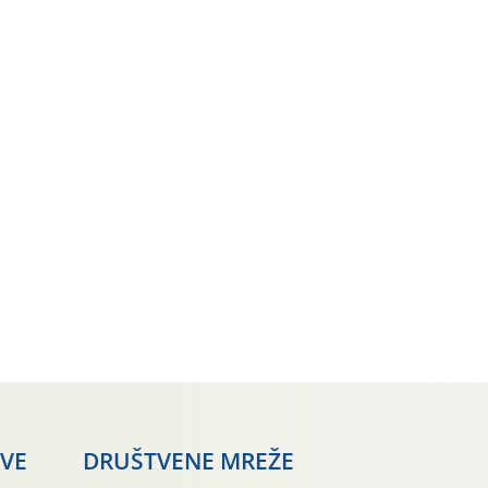
AVE
DRUŠTVENE MREŽE