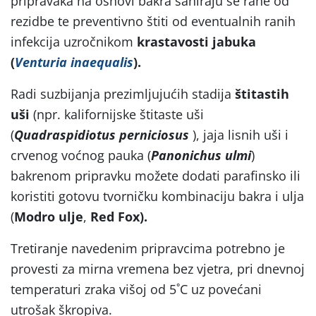
pripravaka na osnovi bakra saniraju se rane od
rezidbe te preventivno štiti od eventualnih ranih
infekcija uzročnikom
krastavosti jabuka
(
Venturia inaequalis
).
Radi suzbijanja prezimljujućih stadija
štitastih
uši
(npr. kalifornijske štitaste uši
(
Quadraspidiotus perniciosus
), jaja lisnih uši i
crvenog voćnog pauka (
Panonichus ulmi
)
bakrenom pripravku možete dodati parafinsko ili
koristiti gotovu tvorničku kombinaciju bakra i ulja
(
Modro ulje
,
Red Fox).
Tretiranje navedenim pripravcima potrebno je
provesti za mirna vremena bez vjetra, pri dnevnoj
temperaturi zraka višoj od 5˚C uz povećani
utrošak škropiva.