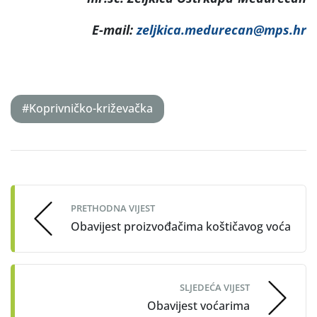
E-mail:
zeljkica.medurecan@mps.hr
#Koprivničko-križevačka
Post
navigation
PRETHODNA VIJEST
Obavijest proizvođačima koštičavog voća
SLJEDEĆA VIJEST
Obavijest voćarima