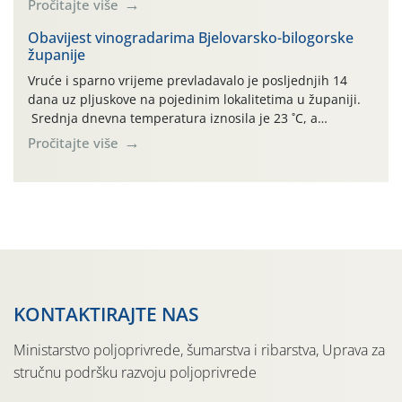
Pročitajte više
činjenicom da je riječ o mladim nasadima s vrlo malim
urodom, što je povezano i s manjim brojem prezimjelih
Obavijest vinogradarima Bjelovarsko-bilogorske
županije
jedinki. U starijim nasadima, na žutim ljepljivim Rebell
pločama s […]
Vruće i sparno vrijeme prevladavalo je posljednjih 14
dana uz pljuskove na pojedinim lokalitetima u županiji.
Srednja dnevna temperatura iznosila je 23 ˚C, a
maksimalne su posljednjih dana dosezale do 35 ˚C.
Pročitajte više
Simptome plamenjače vinove loze (Plasmoparas
viticola) vidljivi su na zapercima i vršnom mladom lišću.
Kako bi i dalje održali zdravu lisnu masu u zaštiti je
moguće […]
KONTAKTIRAJTE NAS
Ministarstvo poljoprivrede, šumarstva i ribarstva, Uprava za
stručnu podršku razvoju poljoprivrede