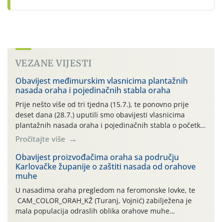
VEZANE VIJESTI
Obavijest međimurskim vlasnicima plantažnih
nasada oraha i pojedinačnih stabla oraha
Prije nešto više od tri tjedna (15.7.), te ponovno prije
deset dana (28.7.) uputili smo obavijesti vlasnicima
plantažnih nasada oraha i pojedinačnih stabla o početku
leta i ovogodišnjoj potrebi usmjerenog suzbijanja
Pročitajte više
orahove muhe (Rhagoletis completa)! Već dvanaest dana
traje drugi ovogodišnji “toplinski udar”, koji naročito
Obavijest proizvođačima oraha sa području
Karlovačke županije o zaštiti nasada od orahove
izražen zadnja šest dana (31.7.-05.8.), jer najviše
muhe
temperature zraka svakodnevno […]
U nasadima oraha pregledom na feromonske lovke, te
CAM_COLOR_ORAH_KŽ (Turanj, Vojnić) zabilježena je
mala populacija odraslih oblika orahove muhe
(Rhagoletis completa). Niska brojnost može se objasniti