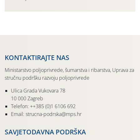
Simptome plamenjače vinove loze (Plasmoparas
viticola) vidljivi su na zapercima i vršnom mladom lišću.
Kako bi i dalje održali zdravu lisnu masu u zaštiti je
moguće […]
KONTAKTIRAJTE NAS
Ministarstvo poljoprivrede, šumarstva i ribarstva, Uprava za
stručnu podršku razvoju poljoprivrede
Ulica Grada Vukovara 78
10 000 Zagreb
Telefon: ++385 (0)1 6106 692
Email: strucna-podrska@mps.hr
SAVJETODAVNA PODRŠKA