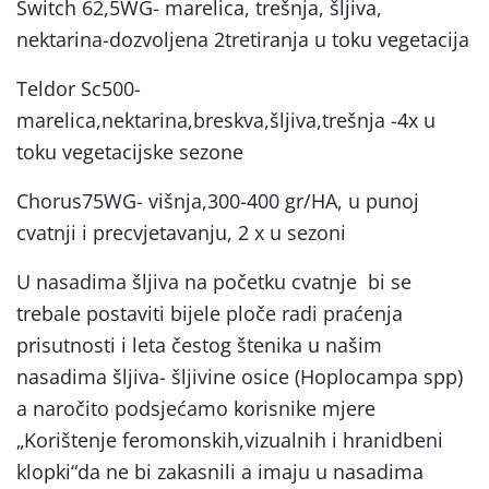
Switch 62,5WG- marelica, trešnja, šljiva,
nektarina-dozvoljena 2tretiranja u toku vegetacija
Teldor Sc500-
marelica,nektarina,breskva,šljiva,trešnja -4x u
toku vegetacijske sezone
Chorus75WG- višnja,300-400 gr/HA, u punoj
cvatnji i precvjetavanju, 2 x u sezoni
U nasadima šljiva na početku cvatnje bi se
trebale postaviti bijele ploče radi praćenja
prisutnosti i leta čestog štenika u našim
nasadima šljiva- šljivine osice (Hoplocampa spp)
a naročito podsjećamo korisnike mjere
„Korištenje feromonskih,vizualnih i hranidbeni
klopki“da ne bi zakasnili a imaju u nasadima