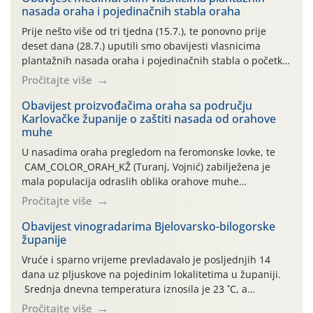
nasada oraha i pojedinačnih stabla oraha
Prije nešto više od tri tjedna (15.7.), te ponovno prije
deset dana (28.7.) uputili smo obavijesti vlasnicima
plantažnih nasada oraha i pojedinačnih stabla o početku
leta i ovogodišnjoj potrebi usmjerenog suzbijanja
Pročitajte više
orahove muhe (Rhagoletis completa)! Već dvanaest dana
traje drugi ovogodišnji “toplinski udar”, koji naročito
Obavijest proizvođačima oraha sa području
Karlovačke županije o zaštiti nasada od orahove
izražen zadnja šest dana (31.7.-05.8.), jer najviše
muhe
temperature zraka svakodnevno […]
U nasadima oraha pregledom na feromonske lovke, te
CAM_COLOR_ORAH_KŽ (Turanj, Vojnić) zabilježena je
mala populacija odraslih oblika orahove muhe
(Rhagoletis completa). Niska brojnost može se objasniti
Pročitajte više
činjenicom da je riječ o mladim nasadima s vrlo malim
urodom, što je povezano i s manjim brojem prezimjelih
Obavijest vinogradarima Bjelovarsko-bilogorske
županije
jedinki. U starijim nasadima, na žutim ljepljivim Rebell
pločama s […]
Vruće i sparno vrijeme prevladavalo je posljednjih 14
dana uz pljuskove na pojedinim lokalitetima u županiji.
Srednja dnevna temperatura iznosila je 23 ˚C, a
maksimalne su posljednjih dana dosezale do 35 ˚C.
Pročitajte više