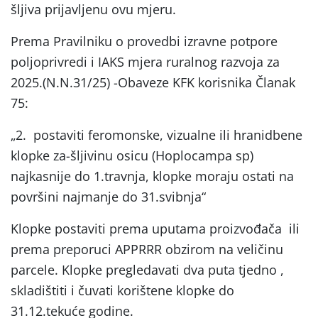
šljiva prijavljenu ovu mjeru.
Prema Pravilniku o provedbi izravne potpore
poljoprivredi i IAKS mjera ruralnog razvoja za
2025.(N.N.31/25) -Obaveze KFK korisnika Članak
75:
„2. postaviti feromonske, vizualne ili hranidbene
klopke za-šljivinu osicu (Hoplocampa sp)
najkasnije do 1.travnja, klopke moraju ostati na
površini najmanje do 31.svibnja“
Klopke postaviti prema uputama proizvođača ili
prema preporuci APPRRR obzirom na veličinu
parcele. Klopke pregledavati dva puta tjedno ,
skladištiti i čuvati korištene klopke do
31.12.tekuće godine.