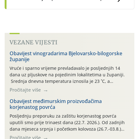
VEZANE VIJESTI
Obavijest vinogradarima Bjelovarsko-bilogorske
županije
Vruće i sparno vrijeme prevladavalo je posljednjih 14
dana uz pljuskove na pojedinim lokalitetima u županiji.
Srednja dnevna temperatura iznosila je 23 ˚C, a
maksimalne su posljednjih dana dosezale do 35 ˚C.
Pročitajte više
Simptome plamenjače vinove loze (Plasmoparas
viticola) vidljivi su na zapercima i vršnom mladom lišću.
Obavijest međimurskim proizvođačima
korjenastog povrća
Kako bi i dalje održali zdravu lisnu masu u zaštiti je
moguće […]
Posljednju preporuku za zaštitu korjenastog povrća
uputili smo prije trinaest dana (22.7. 2026.). Od zadnjih
dana mjeseca srpnja i početkom kolovoza (26.7.-03.8.)
traje izuzetno nepovoljno meteorološko razdoblje za rast
Pročitajte više