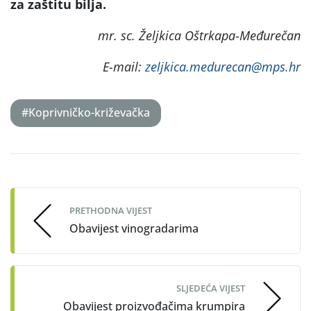
za zaštitu bilja.
mr. sc. Željkica Oštrkapa-Međurečan
E-mail:
zeljkica.medurecan@mps.hr
#Koprivničko-križevačka
Post
navigation
PRETHODNA VIJEST
Obavijest vinogradarima
SLJEDEĆA VIJEST
Obavijest proizvođačima krumpira