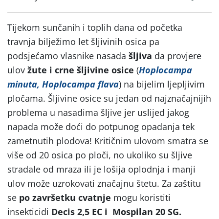
Tijekom sunčanih i toplih dana od početka
travnja bilježimo let šljivinih osica pa
podsjećamo vlasnike nasada
šljiva
da provjere
ulov
žute i crne šljivine osice
(
Hoplocampa
minuta, Hoplocampa flava
) na bijelim ljepljivim
pločama. Šljivine osice su jedan od najznačajnijih
problema u nasadima šljive jer uslijed jakog
napada može doći do potpunog opadanja tek
zametnutih plodova! Kritičnim ulovom smatra se
više od 20 osica po ploči, no ukoliko su šljive
stradale od mraza ili je lošija oplodnja i manji
ulov može uzrokovati značajnu štetu. Za zaštitu
se
po završetku cvatnje
mogu koristiti
insekticidi
Decis 2,5 EC i Mospilan 20 SG.