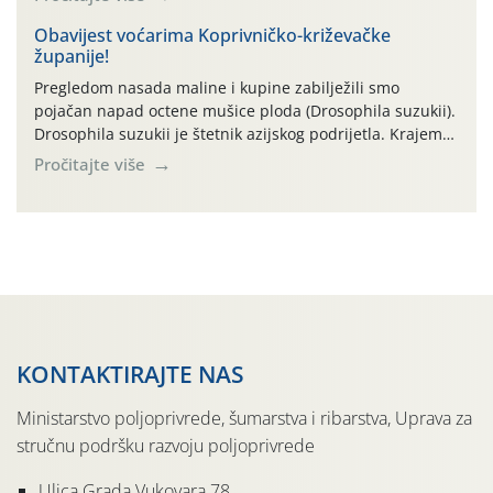
i razvoj korjenastog povrća: najviše dnevne temperature
zraka zadnjih su devet dana u rasponu 30,7°-38,0°C!
Obavijest voćarima Koprivničko-križevačke
županije!
Drugi ovogodišnji “toplinski udar” naročito je izražen
zadnja četiri dana (31.7.-03.8.), […]
Pregledom nasada maline i kupine zabilježili smo
pojačan napad octene mušice ploda (Drosophila suzukii).
Drosophila suzukii je štetnik azijskog podrijetla. Krajem
2010. godine prvi puta je registriran u Hrvatskoj, a u
Pročitajte više
rujnu 2016. godine na našem su području zabilježene
gospodarski važne štete. Riječ je o štetniku vrlo sličnom
dobro poznatoj vinskoj mušici, no za razliku […]
KONTAKTIRAJTE NAS
Ministarstvo poljoprivrede, šumarstva i ribarstva, Uprava za
stručnu podršku razvoju poljoprivrede
Ulica Grada Vukovara 78