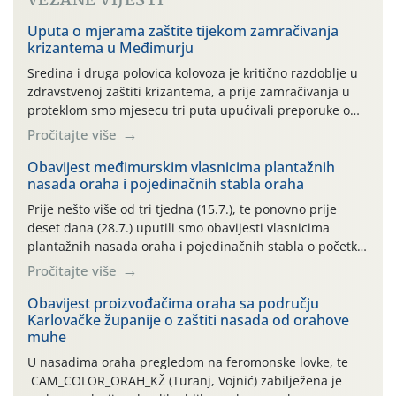
Uputa o mjerama zaštite tijekom zamračivanja
krizantema u Međimurju
Sredina i druga polovica kolovoza je kritično razdoblje u
zdravstvenoj zaštiti krizantema, a prije zamračivanja u
proteklom smo mjesecu tri puta upućivali preporuke o
preventivnim mjerama zaštite krizantema od najčešćih
Pročitajte više
uzročnika bolesti, štetnika i fito-fagnih grinja (23.7., 14.7.,
06.7.)! Na početku ovog mjeseca je zabilježeno je
Obavijest međimurskim vlasnicima plantažnih
nasada oraha i pojedinačnih stabla oraha
povijesno i ekstremno vruće meteorološko razdoblje, uz
najviše temperature […]
Prije nešto više od tri tjedna (15.7.), te ponovno prije
deset dana (28.7.) uputili smo obavijesti vlasnicima
plantažnih nasada oraha i pojedinačnih stabla o početku
leta i ovogodišnjoj potrebi usmjerenog suzbijanja
Pročitajte više
orahove muhe (Rhagoletis completa)! Već dvanaest dana
traje drugi ovogodišnji “toplinski udar”, koji naročito
Obavijest proizvođačima oraha sa području
Karlovačke županije o zaštiti nasada od orahove
izražen zadnja šest dana (31.7.-05.8.), jer najviše
muhe
temperature zraka svakodnevno […]
U nasadima oraha pregledom na feromonske lovke, te
CAM_COLOR_ORAH_KŽ (Turanj, Vojnić) zabilježena je