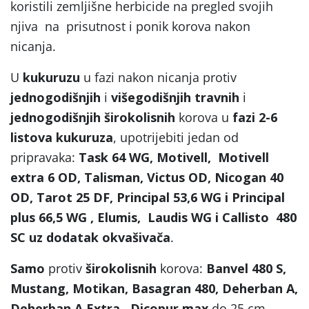
koristili zemljišne herbicide na pregled svojih
njiva na prisutnost i ponik korova nakon
nicanja.
U
kukuruzu
u fazi nakon nicanja protiv
jednogodišnjih
i
višegodišnjih travnih
i
jednogodišnjih širokolisnih
korova u
fazi 2-6
listova kukuruza
, upotrijebiti jedan od
pripravaka:
Task 64 WG, Motivell, Motivell
extra 6 OD, Talisman, Victus OD, Nicogan 40
OD, Tarot 25 DF, Principal 53,6 WG i Principal
plus 66,5 WG , Elumis, Laudis WG i Callisto 480
SC uz dodatak okvašivača
.
Samo
protiv
širokolisnih
korova:
Banvel 480 S,
Mustang, Motikan, Basagran 480, Deherban A,
Deherban A Extra, Dicopur max
do 25 cm