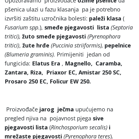
Upozoravamo proizvođače
ozime pšenice
da
pšenica ulazi u fazu klasanja pa je potrebno
izvršiti zaštitu uzročnika bolesti:
paleži klasa
(
Fusarium spp
.),
smeđe pjegavosti lista
(Septoria
tritici)
,
žuto smeđe pjegavosti
(Pyrenophora
tritici)
,
žute hrđe
(Puccinia striiformis),
pepelnice
(Blumeria graminis).
Primijeniti jedan od
fungicida:
Elatus Era
,
Magnello,
Caramba,
Zantara, Riza,
Priaxor EC,
Amistar 250 SC,
Prosaro 250 EC, Folicur EW 250.
Proizvođače
jarog ječma
upućujemo na
pregled njiva na pojavnost pjega
sive
pjegavosti lista
(
Rinchosporium secalis)
i
mrežaste pjegavosti
(Pyrenophora teres
).