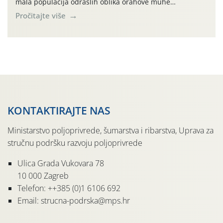
mala populacija odraslih oblika orahove muhe
(Rhagoletis completa). Niska brojnost može se objasniti
Pročitajte više
činjenicom da je riječ o mladim nasadima s vrlo malim
urodom, što je povezano i s manjim brojem prezimjelih
jedinki. U starijim nasadima, na žutim ljepljivim Rebell
pločama s […]
KONTAKTIRAJTE NAS
Ministarstvo poljoprivrede, šumarstva i ribarstva, Uprava za
stručnu podršku razvoju poljoprivrede
Ulica Grada Vukovara 78
10 000 Zagreb
Telefon: ++385 (0)1 6106 692
Email: strucna-podrska@mps.hr