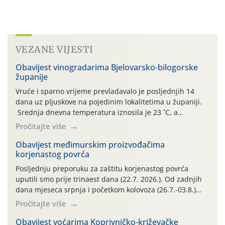
VEZANE VIJESTI
Obavijest vinogradarima Bjelovarsko-bilogorske
županije
Vruće i sparno vrijeme prevladavalo je posljednjih 14
dana uz pljuskove na pojedinim lokalitetima u županiji.
Srednja dnevna temperatura iznosila je 23 ˚C, a
maksimalne su posljednjih dana dosezale do 35 ˚C.
Pročitajte više
Simptome plamenjače vinove loze (Plasmoparas
viticola) vidljivi su na zapercima i vršnom mladom lišću.
Obavijest međimurskim proizvođačima
korjenastog povrća
Kako bi i dalje održali zdravu lisnu masu u zaštiti je
moguće […]
Posljednju preporuku za zaštitu korjenastog povrća
uputili smo prije trinaest dana (22.7. 2026.). Od zadnjih
dana mjeseca srpnja i početkom kolovoza (26.7.-03.8.)
traje izuzetno nepovoljno meteorološko razdoblje za rast
Pročitajte više
i razvoj korjenastog povrća: najviše dnevne temperature
zraka zadnjih su devet dana u rasponu 30,7°-38,0°C!
Obavijest voćarima Koprivničko-križevačke