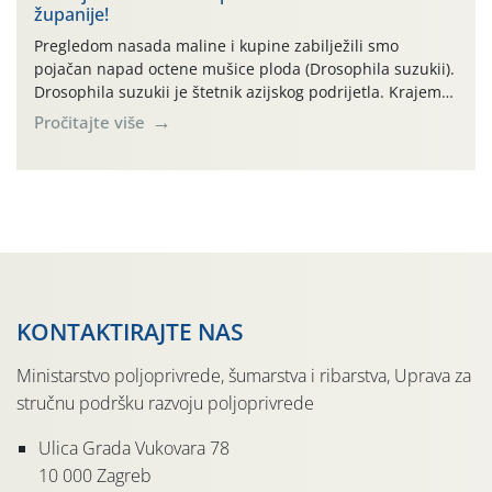
županije!
Drugi ovogodišnji “toplinski udar” naročito je izražen
zadnja četiri dana (31.7.-03.8.), […]
Pregledom nasada maline i kupine zabilježili smo
pojačan napad octene mušice ploda (Drosophila suzukii).
Drosophila suzukii je štetnik azijskog podrijetla. Krajem
2010. godine prvi puta je registriran u Hrvatskoj, a u
Pročitajte više
rujnu 2016. godine na našem su području zabilježene
gospodarski važne štete. Riječ je o štetniku vrlo sličnom
dobro poznatoj vinskoj mušici, no za razliku […]
KONTAKTIRAJTE NAS
Ministarstvo poljoprivrede, šumarstva i ribarstva, Uprava za
stručnu podršku razvoju poljoprivrede
Ulica Grada Vukovara 78
10 000 Zagreb