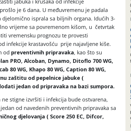
štiti jabuka i krušaka od infekcije
) prošlo je 6 dana. U međuvremenu je padala
a djelomično isprala sa biljnih organa. Idućih 3-
bilno vrijeme sa povremenom kišom, u četvrtak
atiti vremensku prognozu te provesti
d infekcije krastavošću prije najavljene kiše.
an od
preventivnih pripravaka
, kao što su
lan PRO, Alcoban, Dynamo, Ditoflo 700 WG,
cab 80 WG, Khapo 80 WG, Caption 80 WG,
vnu zaštitu od pepelnice jabuke (
dodati jedan od pripravaka na bazi sumpora.
ne stigne izvršiti i infekcija bude ostvarena,
jedan od navedenih preventivnih pripravaka sa
mičnog djelovanja (
Score 250 EC, Difcor,