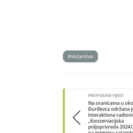
#Voćarstvo
Post
navigation
PRETHODNA VIJEST
Na oranicama u okol
Đurđevca održana j
interaktivna radioni
„Konzervacijska
poljoprivreda 2024
na primjeru ratarsk