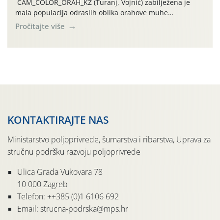
CAM_COLOR_ORAH_KŽ (Turanj, Vojnić) zabilježena je
mala populacija odraslih oblika orahove muhe
(Rhagoletis completa). Niska brojnost može se objasniti
Pročitajte više
činjenicom da je riječ o mladim nasadima s vrlo malim
urodom, što je povezano i s manjim brojem prezimjelih
jedinki. U starijim nasadima, na žutim ljepljivim Rebell
pločama s […]
KONTAKTIRAJTE NAS
Ministarstvo poljoprivrede, šumarstva i ribarstva, Uprava za
stručnu podršku razvoju poljoprivrede
Ulica Grada Vukovara 78
10 000 Zagreb
Telefon: ++385 (0)1 6106 692
Email: strucna-podrska@mps.hr