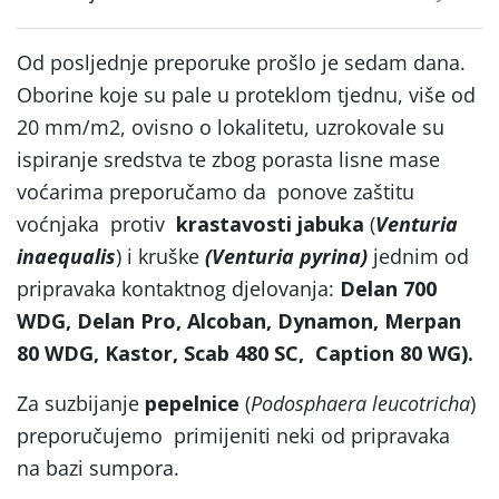
Od posljednje preporuke prošlo je sedam dana.
Oborine koje su pale u proteklom tjednu, više od
20 mm/m2, ovisno o lokalitetu, uzrokovale su
ispiranje sredstva te zbog porasta lisne mase
voćarima preporučamo da ponove zaštitu
voćnjaka protiv
krastavosti jabuka
(
Venturia
inaequalis
) i kruške
(Venturia pyrina)
jednim od
pripravaka kontaktnog djelovanja:
Delan 700
WDG, Delan Pro, Alcoban, Dynamon, Merpan
80 WDG, Kastor, Scab 480 SC, Caption 80 WG).
Za suzbijanje
pepelnice
(
Podosphaera leucotricha
)
preporučujemo primijeniti neki od pripravaka
na bazi sumpora.