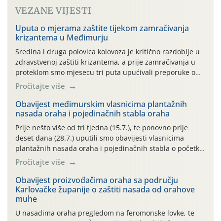
VEZANE VIJESTI
Uputa o mjerama zaštite tijekom zamračivanja
krizantema u Međimurju
Sredina i druga polovica kolovoza je kritično razdoblje u
zdravstvenoj zaštiti krizantema, a prije zamračivanja u
proteklom smo mjesecu tri puta upućivali preporuke o
preventivnim mjerama zaštite krizantema od najčešćih
Pročitajte više
uzročnika bolesti, štetnika i fito-fagnih grinja (23.7., 14.7.,
06.7.)! Na početku ovog mjeseca je zabilježeno je
Obavijest međimurskim vlasnicima plantažnih
nasada oraha i pojedinačnih stabla oraha
povijesno i ekstremno vruće meteorološko razdoblje, uz
najviše temperature […]
Prije nešto više od tri tjedna (15.7.), te ponovno prije
deset dana (28.7.) uputili smo obavijesti vlasnicima
plantažnih nasada oraha i pojedinačnih stabla o početku
leta i ovogodišnjoj potrebi usmjerenog suzbijanja
Pročitajte više
orahove muhe (Rhagoletis completa)! Već dvanaest dana
traje drugi ovogodišnji “toplinski udar”, koji naročito
Obavijest proizvođačima oraha sa području
Karlovačke županije o zaštiti nasada od orahove
izražen zadnja šest dana (31.7.-05.8.), jer najviše
muhe
temperature zraka svakodnevno […]
U nasadima oraha pregledom na feromonske lovke, te