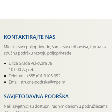
Kako bi i dalje održali zdravu lisnu masu u zaštiti je
moguće […]
KONTAKTIRAJTE NAS
Ministarstvo poljoprivrede, šumarstva i ribarstva, Uprava za
stručnu podršku razvoju poljoprivrede
Ulica Grada Vukovara 78
10 000 Zagreb
Telefon: ++385 (0)1 6106 692
Email: strucna-podrska@mps.hr
SAVJETODAVNA PODRŠKA
Naši savjetnici su dostupni radnim danom u podružnicama