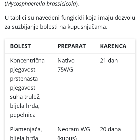
(
Mycosphaerella brassicicola
).
U tablici su navedeni fungicidi koja imaju dozvolu
za suzbijanje bolesti na kupusnjačama.
BOLEST
PREPARAT
KARENCA
Koncentrična
Nativo
21 dan
pjegavost,
75WG
prstenasta
pjegavost,
suha trulež,
bijela hrđa,
pepelnica
Plamenjača,
Neoram WG
20 dana
bijela hrđa,
(kupus)