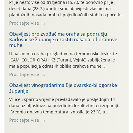
Prije nešto više od tri tjedna (15.7.), te ponovno prije
deset dana (28.7.) uputili smo obavijesti vlasnicima
plantažnih nasada oraha i pojedinačnih stabla o početku
leta i ovogodišnjoj potrebi usmjerenog suzbijanja
Pročitajte više
orahove muhe (Rhagoletis completa)! Već dvanaest dana
traje drugi ovogodišnji “toplinski udar”, koji naročito
Obavijest proizvođačima oraha sa području
Karlovačke županije o zaštiti nasada od orahove
izražen zadnja šest dana (31.7.-05.8.), jer najviše
muhe
temperature zraka svakodnevno […]
U nasadima oraha pregledom na feromonske lovke, te
CAM_COLOR_ORAH_KŽ (Turanj, Vojnić) zabilježena je
mala populacija odraslih oblika orahove muhe
(Rhagoletis completa). Niska brojnost može se objasniti
Pročitajte više
činjenicom da je riječ o mladim nasadima s vrlo malim
urodom, što je povezano i s manjim brojem prezimjelih
Obavijest vinogradarima Bjelovarsko-bilogorske
županije
jedinki. U starijim nasadima, na žutim ljepljivim Rebell
pločama s […]
Vruće i sparno vrijeme prevladavalo je posljednjih 14
dana uz pljuskove na pojedinim lokalitetima u županiji.
Srednja dnevna temperatura iznosila je 23 ˚C, a
maksimalne su posljednjih dana dosezale do 35 ˚C.
Pročitajte više
Simptome plamenjače vinove loze (Plasmoparas
viticola) vidljivi su na zapercima i vršnom mladom lišću.