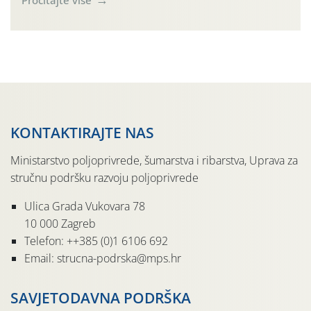
činjenicom da je riječ o mladim nasadima s vrlo malim
urodom, što je povezano i s manjim brojem prezimjelih
jedinki. U starijim nasadima, na žutim ljepljivim Rebell
pločama s […]
KONTAKTIRAJTE NAS
Ministarstvo poljoprivrede, šumarstva i ribarstva, Uprava za
stručnu podršku razvoju poljoprivrede
Ulica Grada Vukovara 78
10 000 Zagreb
Telefon: ++385 (0)1 6106 692
Email: strucna-podrska@mps.hr
SAVJETODAVNA PODRŠKA