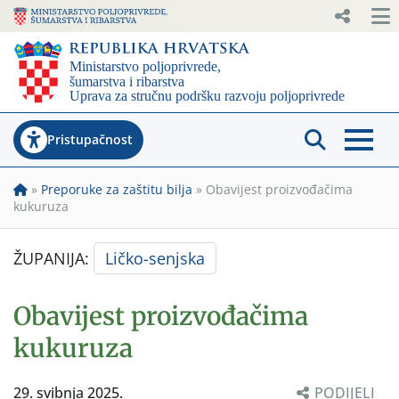
Pristupačnost
»
Preporuke za zaštitu bilja
»
Obavijest proizvođačima
kukuruza
ŽUPANIJA:
Ličko-senjska
Obavijest proizvođačima
kukuruza
29. svibnja 2025.
PODIJELI