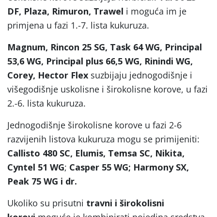
DF, Plaza, Rimuron, Trawel
i moguća im je
primjena u fazi 1.-7. lista kukuruza.
Magnum, Rincon 25 SG, Task 64 WG, Principal
53,6 WG, Principal plus 66,5 WG, Rinindi WG,
Corey, Hector Flex
suzbijaju jednogodišnje i
višegodišnje uskolisne i širokolisne korove, u fazi
2.-6. lista kukuruza.
Jednogodišnje širokolisne korove u fazi 2-6
razvijenih listova kukuruza mogu se primijeniti:
Callisto 480 SC, Elumis, Temsa SC, Nikita,
Cyntel 51 WG
;
Casper 55 WG; Harmony SX,
Peak 75 WG i dr.
Ukoliko su prisutni
travni i širokolisni
korovi
moguće je kombinirati pojedina sredstva