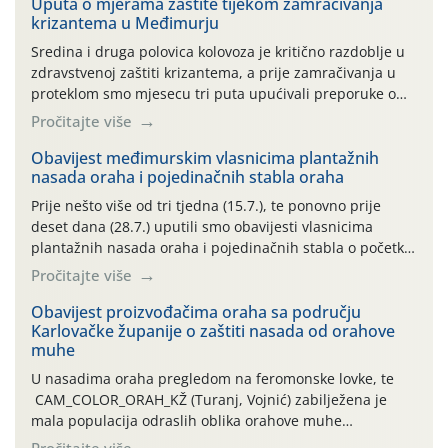
Uputa o mjerama zaštite tijekom zamračivanja
krizantema u Međimurju
Sredina i druga polovica kolovoza je kritično razdoblje u
zdravstvenoj zaštiti krizantema, a prije zamračivanja u
proteklom smo mjesecu tri puta upućivali preporuke o
preventivnim mjerama zaštite krizantema od najčešćih
Pročitajte više
uzročnika bolesti, štetnika i fito-fagnih grinja (23.7., 14.7.,
06.7.)! Na početku ovog mjeseca je zabilježeno je
Obavijest međimurskim vlasnicima plantažnih
nasada oraha i pojedinačnih stabla oraha
povijesno i ekstremno vruće meteorološko razdoblje, uz
najviše temperature […]
Prije nešto više od tri tjedna (15.7.), te ponovno prije
deset dana (28.7.) uputili smo obavijesti vlasnicima
plantažnih nasada oraha i pojedinačnih stabla o početku
leta i ovogodišnjoj potrebi usmjerenog suzbijanja
Pročitajte više
orahove muhe (Rhagoletis completa)! Već dvanaest dana
traje drugi ovogodišnji “toplinski udar”, koji naročito
Obavijest proizvođačima oraha sa području
Karlovačke županije o zaštiti nasada od orahove
izražen zadnja šest dana (31.7.-05.8.), jer najviše
muhe
temperature zraka svakodnevno […]
U nasadima oraha pregledom na feromonske lovke, te
CAM_COLOR_ORAH_KŽ (Turanj, Vojnić) zabilježena je
mala populacija odraslih oblika orahove muhe
(Rhagoletis completa). Niska brojnost može se objasniti
Pročitajte više