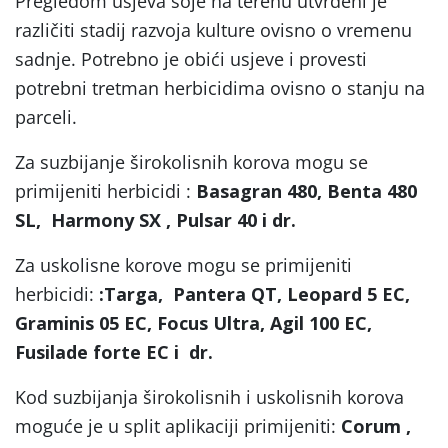
Pregledom usjeva soje na terenu utvrđeni je
različiti stadij razvoja kulture ovisno o vremenu
sadnje. Potrebno je obići usjeve i provesti
potrebni tretman herbicidima ovisno o stanju na
parceli.
Za suzbijanje širokolisnih korova mogu se
primijeniti herbicidi :
Basagran 480, Benta 480
SL, Harmony SX , Pulsar 40 i dr.
Za uskolisne korove mogu se primijeniti
herbicidi:
:Targa, Pantera QT, Leopard 5 EC,
Graminis 05 EC, Focus Ultra, Agil 100 EC,
Fusilade forte EC i dr.
Kod suzbijanja širokolisnih i uskolisnih korova
moguće je u split aplikaciji primijeniti:
Corum ,