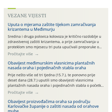
VEZANE VIJESTI
Uputa o mjerama zaštite tijekom zamračivanja
krizantema u Međimurju
Sredina i druga polovica kolovoza je kritično razdoblje u
zdravstvenoj zaštiti krizantema, a prije zamračivanja u
proteklom smo mjesecu tri puta upućivali preporuke o
preventivnim mjerama zaštite krizantema od najčešćih
Pročitajte više
uzročnika bolesti, štetnika i fito-fagnih grinja (23.7., 14.7.,
06.7.)! Na početku ovog mjeseca je zabilježeno je
Obavijest međimurskim vlasnicima plantažnih
nasada oraha i pojedinačnih stabla oraha
povijesno i ekstremno vruće meteorološko razdoblje, uz
najviše temperature […]
Prije nešto više od tri tjedna (15.7.), te ponovno prije
deset dana (28.7.) uputili smo obavijesti vlasnicima
plantažnih nasada oraha i pojedinačnih stabla o početku
leta i ovogodišnjoj potrebi usmjerenog suzbijanja
Pročitajte više
orahove muhe (Rhagoletis completa)! Već dvanaest dana
traje drugi ovogodišnji “toplinski udar”, koji naročito
Obavijest proizvođačima oraha sa području
Karlovačke županije o zaštiti nasada od orahove
izražen zadnja šest dana (31.7.-05.8.), jer najviše
muhe
temperature zraka svakodnevno […]