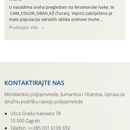
U nasadima oraha pregledom na feromonske lovke, te
CAM_COLOR_ORAH_KŽ (Turanj, Vojnić) zabilježena je
mala populacija odraslih oblika orahove muhe
(Rhagoletis completa). Niska brojnost može se objasniti
Pročitajte više
činjenicom da je riječ o mladim nasadima s vrlo malim
urodom, što je povezano i s manjim brojem prezimjelih
jedinki. U starijim nasadima, na žutim ljepljivim Rebell
pločama s […]
KONTAKTIRAJTE NAS
Ministarstvo poljoprivrede, šumarstva i ribarstva, Uprava za
stručnu podršku razvoju poljoprivrede
Ulica Grada Vukovara 78
10 000 Zagreb
Telefon: ++385 (0)1 6106 692