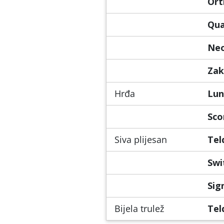
Ort
Qua
Ne
Zak
Hrđa
Lun
Sco
Siva plijesan
Tel
Swi
Sig
Bijela trulež
Tel