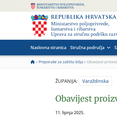
Naslovna stranica
Stručna područja
S
»
Preporuke za zaštitu bilja
»
Obavijest proizv
ŽUPANIJA:
Varaždinska
Obavijest proiz
11. lipnja 2025.