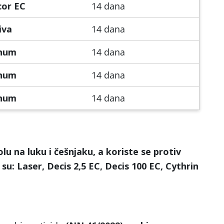
cor EC
14 dana
iva
14 dana
num
14 dana
num
14 dana
num
14 dana
olu na luku i češnjaku, a koriste se protiv
 su: Laser, Decis 2,5 EC, Decis 100 EC, Cythrin