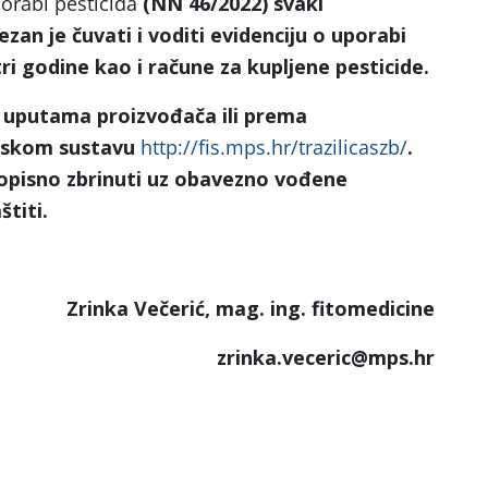
orabi pesticida
(NN 46/2022) svaki
zan je čuvati i voditi evidenciju o uporabi
tri godine kao i račune za kupljene pesticide.
 uputama proizvođača ili prema
ijskom sustavu
http://fis.mps.hr/trazilicaszb/
.
pisno zbrinuti uz obavezno vođene
štiti.
Zrinka Večerić, mag. ing. fitomedicine
zrinka.veceric@mps.hr