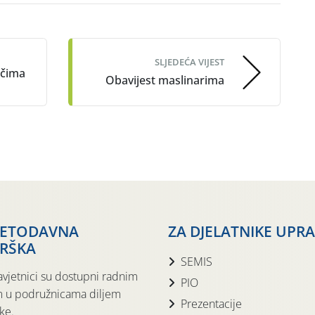
SLJEDEĆA VIJEST
ačima
Obavijest maslinarima
JETODAVNA
ZA DJELATNIKE UPR
RŠKA
SEMIS
avjetnici su dostupni radnim
PIO
 u podružnicama diljem
Prezentacije
ke.