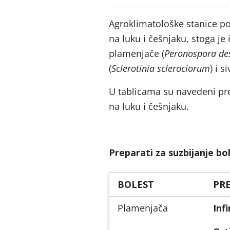
Agroklimatološke stanice po
na luku i češnjaku, stoga je 
plamenjače (
Peronospora des
(
Sclerotinia sclerociorum
) i s
U tablicama su navedeni pre
na luku i češnjaku.
Preparati za suzbijanje bo
BOLEST
PR
Plamenjača
Infi