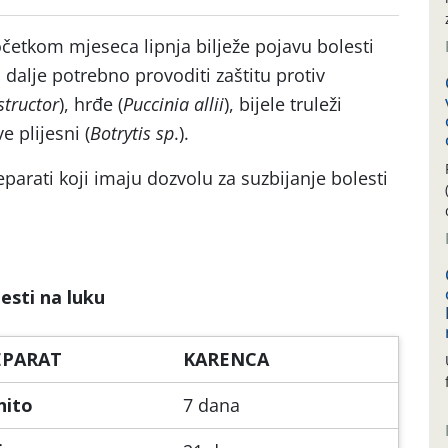
četkom mjeseca lipnja bilježe pojavu bolesti
i dalje potrebno provoditi zaštitu protiv
tructor
), hrđe (
Puccinia allii
), bijele truleži
ive plijesni (
Botrytis sp
.).
parati koji imaju dozvolu za suzbijanje bolesti
lesti na luku
EPARAT
KARENCA
nito
7 dana