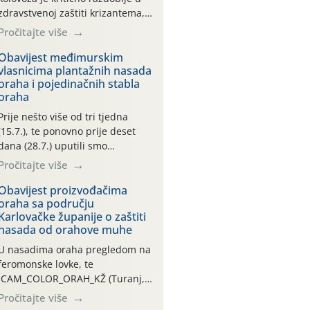
zdravstvenoj zaštiti krizantema,
a prije zamračivanja u proteklom
Pročitajte više
smo mjesecu tri puta upućivali
preporuke o preventivnim
Obavijest međimurskim
vlasnicima plantažnih nasada
mjerama zaštite krizantema od
oraha i pojedinačnih stabla
najčešćih uzročnika bolesti,
oraha
štetnika i fito-fagnih grinja (23.7.,
14.7., 06.7.)! Na početku ovog
Prije nešto više od tri tjedna
mjeseca je zabilježeno je
(15.7.), te ponovno prije deset
povijesno i ekstremno vruće
dana (28.7.) uputili smo
meteorološko razdoblje, uz
obavijesti vlasnicima plantažnih
Pročitajte više
najviše temperature […]
nasada oraha i pojedinačnih
stabla o početku leta i
Obavijest proizvođačima
oraha sa području
ovogodišnjoj potrebi usmjerenog
Karlovačke županije o zaštiti
suzbijanja orahove muhe
nasada od orahove muhe
(Rhagoletis completa)! Već
dvanaest dana traje drugi
U nasadima oraha pregledom na
ovogodišnji “toplinski udar”, koji
feromonske lovke, te
naročito izražen zadnja šest
CAM_COLOR_ORAH_KŽ (Turanj,
dana (31.7.-05.8.), jer najviše
Vojnić) zabilježena je mala
Pročitajte više
temperature zraka svakodnevno
populacija odraslih oblika