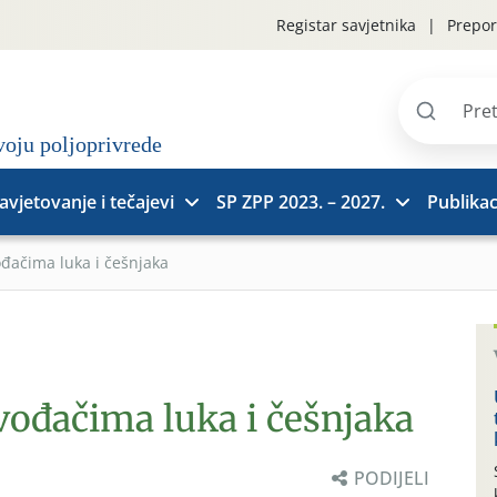
Registar savjetnika
Prepor
Pretraži
stranice
avjetovanje i tečajevi
SP ZPP 2023. – 2027.
Publikac
ođačima luka i češnjaka
vođačima luka i češnjaka
PODIJELI