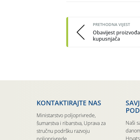
Post
navigation
PRETHODNA VIJEST
Obavijest proizvođ
kupusnjača
KONTAKTIRAJTE NAS
SAV
POD
Ministarstvo poljoprivrede,
Naši s
šumarstva i ribarstva, Uprava za
danom
stručnu podršku razvoju
Hrvats
poljoprivrede