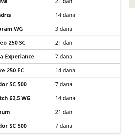
iva
21 dan
dris
14 dana
oram WG
3 dana
eo 250 SC
21 dan
a Experiance
7 dana
re 250 EC
14 dana
dor SC 500
7 dana
tch 62,5 WG
14 dana
num
21 dan
dor SC 500
7 dana