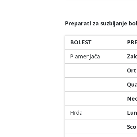
Preparati za suzbijanje bo
BOLEST
PR
Plamenjača
Zak
Ort
Qua
Ne
Hrđa
Lun
Sco