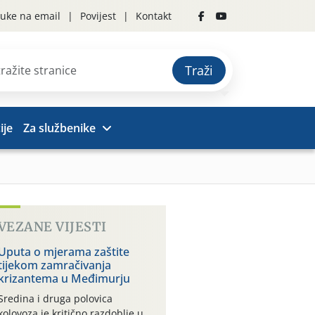
uke na email
Povijest
Kontakt
Traži
ije
Za službenike
VEZANE VIJESTI
Uputa o mjerama zaštite
tijekom zamračivanja
krizantema u Međimurju
Sredina i druga polovica
kolovoza je kritično razdoblje u