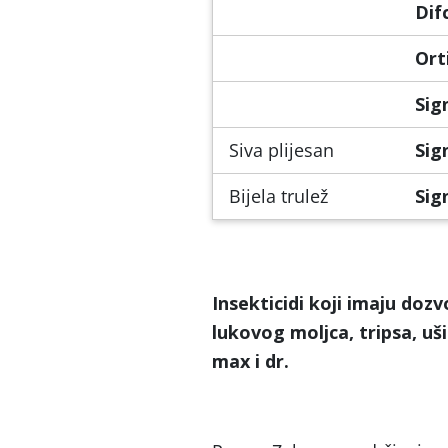
Dif
Ort
Sig
Siva plijesan
Sig
Bijela trulež
Sig
Insekticidi koji imaju dozv
lukovog moljca, tripsa, uši
max
i dr.