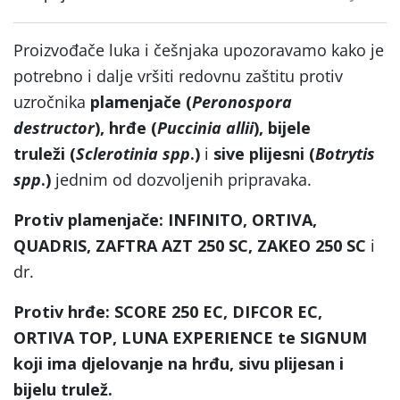
Proizvođače luka i češnjaka upozoravamo kako je
potrebno i dalje vršiti redovnu zaštitu protiv
uzročnika
plamenjače
(
Peronospora
destructor
),
hrđe
(
Puccinia allii
), bijele
truleži
(
Sclerotinia spp
.)
i
sive plijesni
(
Botrytis
spp
.)
jednim od dozvoljenih pripravaka.
Protiv
plamenjače
:
INFINITO, ORTIVA,
QUADRIS,
ZAFTRA AZT 250 SC, ZAKEO 250 SC
i
dr.
Protiv
hrđe
:
SCORE 250 EC, DIFCOR EC,
ORTIVA TOP, LUNA EXPERIENCE
te
SIGNUM
koji ima djelovanje na
hrđu
,
sivu
plijesan i
bijelu trulež
.