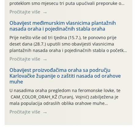
proteklom smo mjesecu tri puta upućivali preporuke o
preventivnim mjerama zaštite krizantema od najčešćih
Pročitajte više
uzročnika bolesti, štetnika i fito-fagnih grinja (23.7., 14.7.,
06.7.)! Na početku ovog mjeseca je zabilježeno je
Obavijest međimurskim vlasnicima plantažnih
nasada oraha i pojedinačnih stabla oraha
povijesno i ekstremno vruće meteorološko razdoblje, uz
najviše temperature […]
Prije nešto više od tri tjedna (15.7.), te ponovno prije
deset dana (28.7.) uputili smo obavijesti vlasnicima
plantažnih nasada oraha i pojedinačnih stabla o početku
leta i ovogodišnjoj potrebi usmjerenog suzbijanja
Pročitajte više
orahove muhe (Rhagoletis completa)! Već dvanaest dana
traje drugi ovogodišnji “toplinski udar”, koji naročito
Obavijest proizvođačima oraha sa području
Karlovačke županije o zaštiti nasada od orahove
izražen zadnja šest dana (31.7.-05.8.), jer najviše
muhe
temperature zraka svakodnevno […]
U nasadima oraha pregledom na feromonske lovke, te
CAM_COLOR_ORAH_KŽ (Turanj, Vojnić) zabilježena je
mala populacija odraslih oblika orahove muhe
(Rhagoletis completa). Niska brojnost može se objasniti
Pročitajte više
činjenicom da je riječ o mladim nasadima s vrlo malim
urodom, što je povezano i s manjim brojem prezimjelih
jedinki. U starijim nasadima, na žutim ljepljivim Rebell
pločama s […]