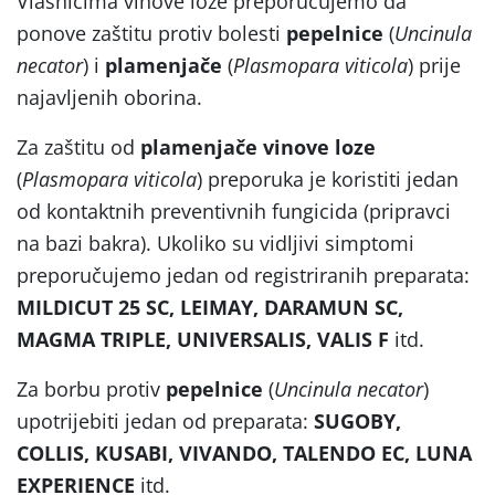
Vlasnicima vinove loze preporučujemo da
ponove zaštitu protiv bolesti
pepelnice
(
Uncinula
necator
) i
plamenjače
(
Plasmopara viticola
) prije
najavljenih oborina.
Za zaštitu od
plamenjače
vinove loze
(
Plasmopara viticola
) preporuka je koristiti jedan
od kontaktnih preventivnih fungicida (pripravci
na bazi bakra). Ukoliko su vidljivi simptomi
preporučujemo jedan od registriranih preparata:
MILDICUT 25 SC, LEIMAY, DARAMUN SC,
MAGMA TRIPLE, UNIVERSALIS, VALIS F
itd.
Za borbu protiv
pepelnice
(
Uncinula necator
)
upotrijebiti jedan od preparata:
SUGOBY,
COLLIS, KUSABI, VIVANDO, TALENDO EC, LUNA
EXPERIENCE
itd.