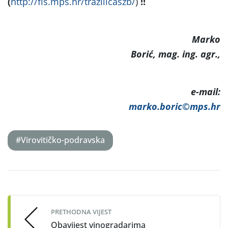
(
http://fis.mps.hr/trazilicaszb/
)
!!
Marko
Borić, mag. ing. agr.,
e-mail:
marko.boric©mps.hr
#Virovitičko-podravska
Post
navigation
PRETHODNA VIJEST
Obavijest vinogradarima