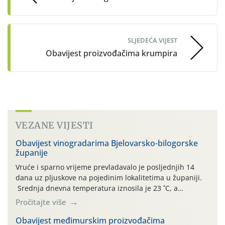
SLJEDEĆA VIJEST
Obavijest proizvođačima krumpira
VEZANE VIJESTI
Obavijest vinogradarima Bjelovarsko-bilogorske
županije
Vruće i sparno vrijeme prevladavalo je posljednjih 14
dana uz pljuskove na pojedinim lokalitetima u županiji.
Srednja dnevna temperatura iznosila je 23 ˚C, a
maksimalne su posljednjih dana dosezale do 35 ˚C.
Pročitajte više
Simptome plamenjače vinove loze (Plasmoparas
viticola) vidljivi su na zapercima i vršnom mladom lišću.
Obavijest međimurskim proizvođačima