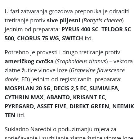
U fazi zatvaranja grozdova preporuka je odraditi
tretiranje protiv
sive plijesni
(
Botrytis cinerea
)
jednim od preparata:
PYRUS 400 SC
,
TELDOR SC
500
,
CHORUS 75 WG, SWITCH
itd.
Potrebno je provesti i drugo tretiranje protiv
američkog cvrčka
(
Scaphoideus titanus
) – vektora
zlatne žutice vinove loze (
Grapevine flavescence
dor
é
e,
FD) jednim od registriranih preparata:
MOSPILAN 20 SG, DECIS 2,5 EC, SUMIALFA,
CYTHRIN MAX, ABANTO, KRISANT EC,
PYREGARD, ASSET FIVE, DIREKT GREEN, NEEMIK
TEN
itd.
Sukladno Naredbi o poduzimanju mjera za
sprječavanje i suzbijanje zlatne žutice vinove loze