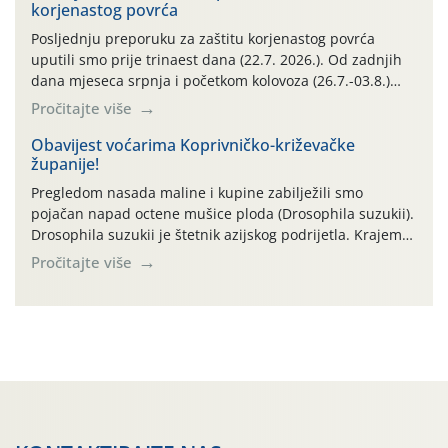
korjenastog povrća
Kako bi i dalje održali zdravu lisnu masu u zaštiti je
moguće […]
Posljednju preporuku za zaštitu korjenastog povrća
uputili smo prije trinaest dana (22.7. 2026.). Od zadnjih
dana mjeseca srpnja i početkom kolovoza (26.7.-03.8.)
traje izuzetno nepovoljno meteorološko razdoblje za rast
Pročitajte više
i razvoj korjenastog povrća: najviše dnevne temperature
zraka zadnjih su devet dana u rasponu 30,7°-38,0°C!
Obavijest voćarima Koprivničko-križevačke
županije!
Drugi ovogodišnji “toplinski udar” naročito je izražen
zadnja četiri dana (31.7.-03.8.), […]
Pregledom nasada maline i kupine zabilježili smo
pojačan napad octene mušice ploda (Drosophila suzukii).
Drosophila suzukii je štetnik azijskog podrijetla. Krajem
2010. godine prvi puta je registriran u Hrvatskoj, a u
Pročitajte više
rujnu 2016. godine na našem su području zabilježene
gospodarski važne štete. Riječ je o štetniku vrlo sličnom
dobro poznatoj vinskoj mušici, no za razliku […]