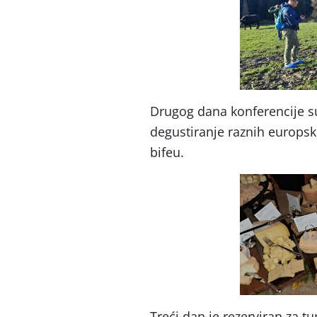
Drugog dana konferencije su 
degustiranje raznih europsk
bifeu.
Treći dan je rezerviran za tur