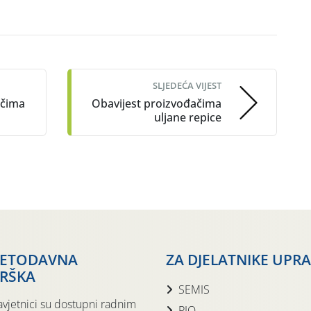
SLJEDEĆA VIJEST
ačima
Obavijest proizvođačima
uljane repice
JETODAVNA
ZA DJELATNIKE UPR
RŠKA
SEMIS
avjetnici su dostupni radnim
PIO