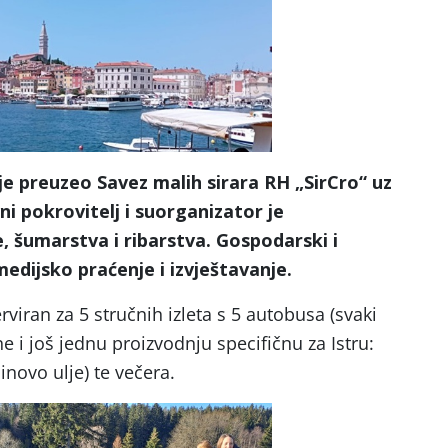
je preuzeo Savez malih sirara RH „SirCro“ uz
i pokrovitelj i suorganizator je
, šumarstva i ribarstva. Gospodarski i
medijsko praćenje i izvještavanje.
rviran za 5 stručnih izleta s 5 autobusa (svaki
e i još jednu proizvodnju specifičnu za Istru:
linovo ulje) te večera.