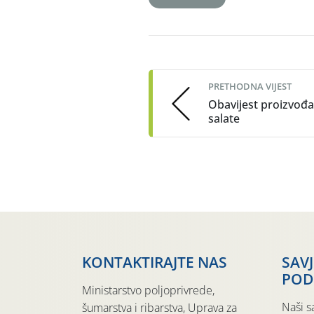
Post
navigation
PRETHODNA VIJEST
Obavijest proizvođ
salate
KONTAKTIRAJTE NAS
SAV
POD
Ministarstvo poljoprivrede,
Naši s
šumarstva i ribarstva, Uprava za