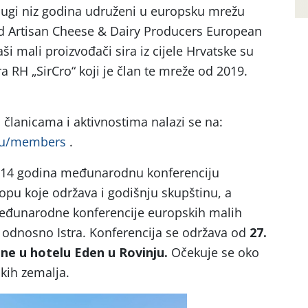
 dugi niz godina udruženi u europsku mrežu
d Artisan Cheese & Dairy Producers European
i mali proizvođači sira iz cijele Hrvatske su
a RH „SirCro“ koji je član te mreže od 2019.
 članicama i aktivnostima nalazi se na:
.eu/members
.
ć 14 godina međunarodnu konferenciju
opu koje održava i godišnju skupštinu, a
eđunarodne konferencije europskih malih
a odnosno Istra. Konferencija se održava od
27.
ine u hotelu Eden u Rovinju.
Očekuje se oko
kih zemalja.