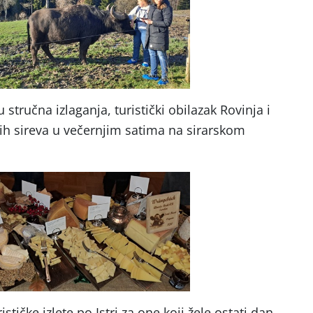
stručna izlaganja, turistički obilazak Rovinja i
ih sireva u večernjim satima na sirarskom
ističke izlete po Istri za one koji žele ostati dan