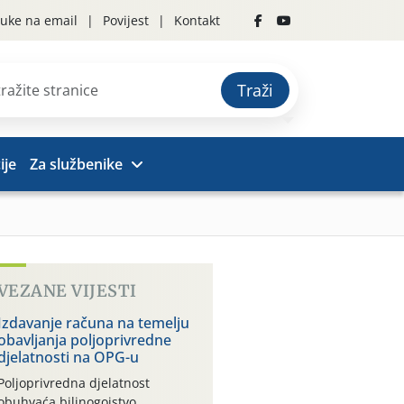
uke na email
Povijest
Kontakt
Traži
ije
Za službenike
VEZANE VIJESTI
Izdavanje računa na temelju
obavljanja poljoprivredne
djelatnosti na OPG-u
Poljoprivredna djelatnost
obuhvaća bilinogojstvo,