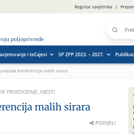
Registar savjetnika
Prepor
Pretraži
stranice
avjetovanje i tečajevi
SP ZPP 2023. – 2027.
Publikac
uropska konferencija malih sirara
DNE PROIZVODNJE
,
VIJESTI
rencija malih sirara
PODIJELI