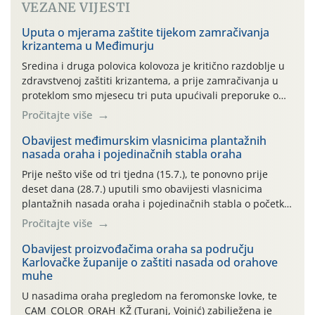
VEZANE VIJESTI
Uputa o mjerama zaštite tijekom zamračivanja
krizantema u Međimurju
Sredina i druga polovica kolovoza je kritično razdoblje u
zdravstvenoj zaštiti krizantema, a prije zamračivanja u
proteklom smo mjesecu tri puta upućivali preporuke o
preventivnim mjerama zaštite krizantema od najčešćih
Pročitajte više
uzročnika bolesti, štetnika i fito-fagnih grinja (23.7., 14.7.,
06.7.)! Na početku ovog mjeseca je zabilježeno je
Obavijest međimurskim vlasnicima plantažnih
nasada oraha i pojedinačnih stabla oraha
povijesno i ekstremno vruće meteorološko razdoblje, uz
najviše temperature […]
Prije nešto više od tri tjedna (15.7.), te ponovno prije
deset dana (28.7.) uputili smo obavijesti vlasnicima
plantažnih nasada oraha i pojedinačnih stabla o početku
leta i ovogodišnjoj potrebi usmjerenog suzbijanja
Pročitajte više
orahove muhe (Rhagoletis completa)! Već dvanaest dana
traje drugi ovogodišnji “toplinski udar”, koji naročito
Obavijest proizvođačima oraha sa području
Karlovačke županije o zaštiti nasada od orahove
izražen zadnja šest dana (31.7.-05.8.), jer najviše
muhe
temperature zraka svakodnevno […]
U nasadima oraha pregledom na feromonske lovke, te
CAM_COLOR_ORAH_KŽ (Turanj, Vojnić) zabilježena je