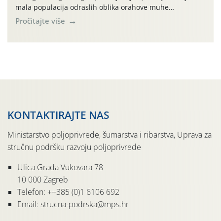
mala populacija odraslih oblika orahove muhe
(Rhagoletis completa). Niska brojnost može se objasniti
Pročitajte više
činjenicom da je riječ o mladim nasadima s vrlo malim
urodom, što je povezano i s manjim brojem prezimjelih
jedinki. U starijim nasadima, na žutim ljepljivim Rebell
pločama s […]
KONTAKTIRAJTE NAS
Ministarstvo poljoprivrede, šumarstva i ribarstva, Uprava za
stručnu podršku razvoju poljoprivrede
Ulica Grada Vukovara 78
10 000 Zagreb
Telefon: ++385 (0)1 6106 692
Email: strucna-podrska@mps.hr