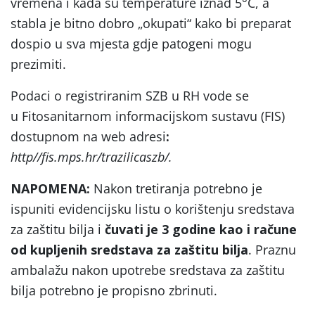
vremena i kada su temperature iznad 5°C, a
stabla je bitno dobro „okupati“ kako bi preparat
dospio u sva mjesta gdje patogeni mogu
prezimiti.
Podaci o registriranim SZB u RH vode se
u Fitosanitarnom informacijskom sustavu (FIS)
dostupnom na web adresi
:
http//fis.mps.hr/trazilicaszb/.
NAPOMENA:
Nakon tretiranja potrebno je
ispuniti evidencijsku listu o korištenju sredstava
za zaštitu bilja i
čuvati je 3 godine kao i račune
od kupljenih sredstava za zaštitu bilja
. Praznu
ambalažu nakon upotrebe sredstava za zaštitu
bilja potrebno je propisno zbrinuti.