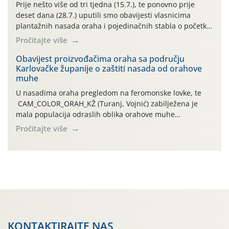
najviše temperature […]
Prije nešto više od tri tjedna (15.7.), te ponovno prije
deset dana (28.7.) uputili smo obavijesti vlasnicima
plantažnih nasada oraha i pojedinačnih stabla o početku
leta i ovogodišnjoj potrebi usmjerenog suzbijanja
Pročitajte više
orahove muhe (Rhagoletis completa)! Već dvanaest dana
traje drugi ovogodišnji “toplinski udar”, koji naročito
Obavijest proizvođačima oraha sa području
Karlovačke županije o zaštiti nasada od orahove
izražen zadnja šest dana (31.7.-05.8.), jer najviše
muhe
temperature zraka svakodnevno […]
U nasadima oraha pregledom na feromonske lovke, te
CAM_COLOR_ORAH_KŽ (Turanj, Vojnić) zabilježena je
mala populacija odraslih oblika orahove muhe
(Rhagoletis completa). Niska brojnost može se objasniti
Pročitajte više
činjenicom da je riječ o mladim nasadima s vrlo malim
urodom, što je povezano i s manjim brojem prezimjelih
jedinki. U starijim nasadima, na žutim ljepljivim Rebell
pločama s […]
KONTAKTIRAJTE NAS