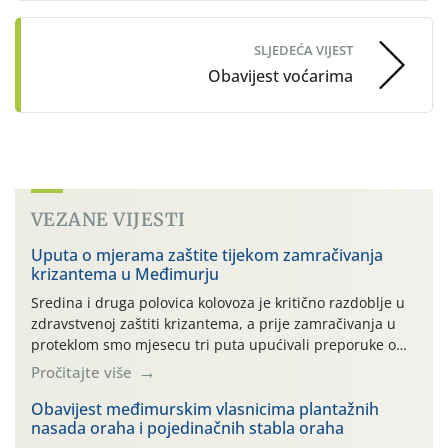
SLJEDEĆA VIJEST
Obavijest voćarima
VEZANE VIJESTI
Uputa o mjerama zaštite tijekom zamračivanja
krizantema u Međimurju
Sredina i druga polovica kolovoza je kritično razdoblje u
zdravstvenoj zaštiti krizantema, a prije zamračivanja u
proteklom smo mjesecu tri puta upućivali preporuke o
preventivnim mjerama zaštite krizantema od najčešćih
Pročitajte više
uzročnika bolesti, štetnika i fito-fagnih grinja (23.7., 14.7.,
06.7.)! Na početku ovog mjeseca je zabilježeno je
Obavijest međimurskim vlasnicima plantažnih
nasada oraha i pojedinačnih stabla oraha
povijesno i ekstremno vruće meteorološko razdoblje, uz