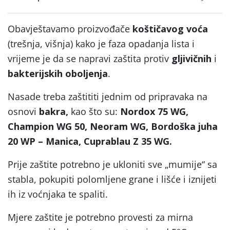
Obavještavamo proizvođače
koštičavog voća
(trešnja, višnja) kako je faza opadanja lista i
vrijeme je da se napravi zaštita protiv
gljivičnih
i
bakterijskih oboljenja
.
Nasade treba zaštititi jednim od pripravaka na
osnovi
bakra,
kao što su:
Nordox 75 WG,
Champion WG 50, Neoram WG, Bordoška juha
20 WP – Manica, Cuprablau Z 35 WG.
Prije zaštite potrebno je ukloniti sve „mumije“ sa
stabla, pokupiti polomljene grane i lišće i iznijeti
ih iz voćnjaka te spaliti.
Mjere zaštite je potrebno provesti za mirna