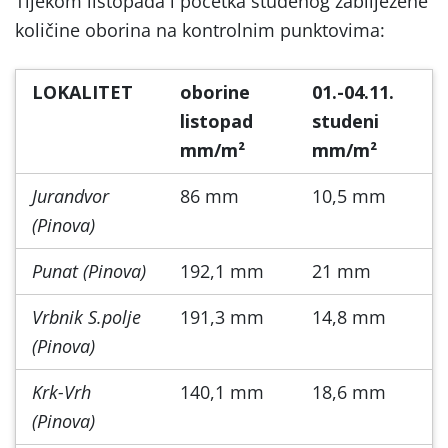
Tijekom listopada i početka studenog zabilježene
količine oborina na kontrolnim punktovima:
LOKALITET
oborine
01.-04.11.
listopad
studeni
mm/m²
mm/m²
Jurandvor
86 mm
10,5 mm
(Pinova)
Punat (Pinova)
192,1 mm
21 mm
Vrbnik S.polje
191,3 mm
14,8 mm
(Pinova)
Krk-Vrh
140,1 mm
18,6 mm
(Pinova)