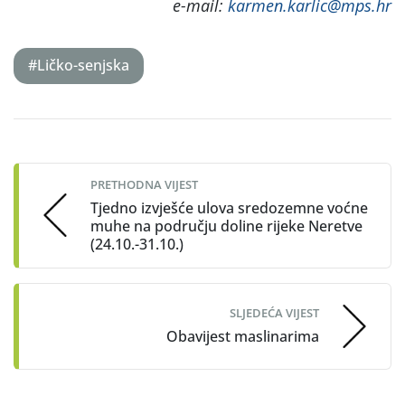
e-mail:
karmen.karlic@mps.hr
#Ličko-senjska
Post
navigation
PRETHODNA VIJEST
Tjedno izvješće ulova sredozemne voćne
muhe na području doline rijeke Neretve
(24.10.-31.10.)
SLJEDEĆA VIJEST
Obavijest maslinarima