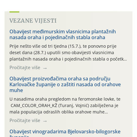
VEZANE VIJESTI
Obavijest međimurskim vlasnicima plantažnih
nasada oraha i pojedinačnih stabla oraha
Prije nešto više od tri tjedna (15.7.), te ponovno prije
deset dana (28.7.) uputili smo obavijesti vlasnicima
plantažnih nasada oraha i pojedinačnih stabla o početku
leta i ovogodišnjoj potrebi usmjerenog suzbijanja
Pročitajte više
orahove muhe (Rhagoletis completa)! Već dvanaest dana
traje drugi ovogodišnji “toplinski udar”, koji naročito
Obavijest proizvođačima oraha sa području
Karlovačke županije o zaštiti nasada od orahove
izražen zadnja šest dana (31.7.-05.8.), jer najviše
muhe
temperature zraka svakodnevno […]
U nasadima oraha pregledom na feromonske lovke, te
CAM_COLOR_ORAH_KŽ (Turanj, Vojnić) zabilježena je
mala populacija odraslih oblika orahove muhe
(Rhagoletis completa). Niska brojnost može se objasniti
Pročitajte više
činjenicom da je riječ o mladim nasadima s vrlo malim
urodom, što je povezano i s manjim brojem prezimjelih
Obavijest vinogradarima Bjelovarsko-bilogorske