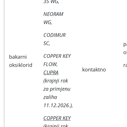
35 WG,
NEORAM
WG,
CODIMUR
SC,
p
o
COPPER KEY
bakarni
FLOW,
oksiklorid
r
kontaktno
CUPRA
(krajnji rok
za primjenu
zaliha
11.12.2026.),
COPPER KEY
(krajnji rok