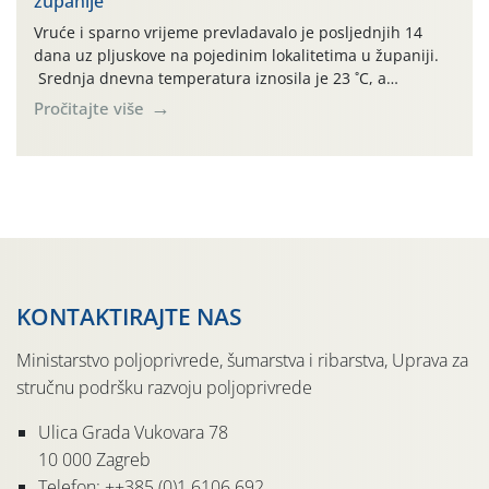
županije
jedinki. U starijim nasadima, na žutim ljepljivim Rebell
pločama s […]
Vruće i sparno vrijeme prevladavalo je posljednjih 14
dana uz pljuskove na pojedinim lokalitetima u županiji.
Srednja dnevna temperatura iznosila je 23 ˚C, a
maksimalne su posljednjih dana dosezale do 35 ˚C.
Pročitajte više
Simptome plamenjače vinove loze (Plasmoparas
viticola) vidljivi su na zapercima i vršnom mladom lišću.
Kako bi i dalje održali zdravu lisnu masu u zaštiti je
moguće […]
KONTAKTIRAJTE NAS
Ministarstvo poljoprivrede, šumarstva i ribarstva, Uprava za
stručnu podršku razvoju poljoprivrede
Ulica Grada Vukovara 78
10 000 Zagreb
Telefon: ++385 (0)1 6106 692