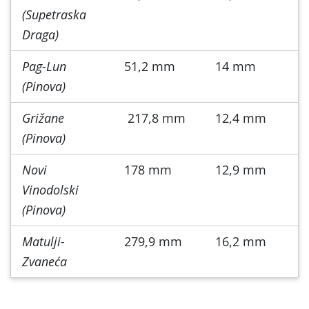
(Supetraska
Draga)
Pag-Lun
51,2 mm
14 mm
(Pinova)
Grižane
217,8 mm
12,4 mm
(Pinova)
Novi
178 mm
12,9 mm
Vinodolski
(Pinova)
Matulji-
279,9 mm
16,2 mm
Zvaneća