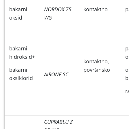
bakarni
NORDOX 75
kontaktno
p
oksid
WG
bakarni
p
hidroksid+
o
kontaktno,
bakarni
površinsko
o
AIRONE SC
oksiklorid
b
r
CUPRABLU Z