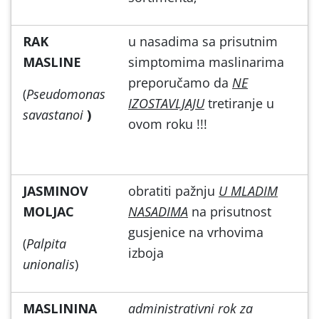
RAK
u nasadima sa prisutnim
MASLINE
simptomima maslinarima
preporučamo da
NE
(
Pseudomonas
IZOSTAVLJAJU
tretiranje u
savastanoi
)
ovom roku !!!
JASMINOV
obratiti pažnju
U MLADIM
MOLJAC
NASADIMA
na prisutnost
gusjenice na vrhovima
(
Palpita
izboja
unionalis
)
MASLININA
administrativni rok za