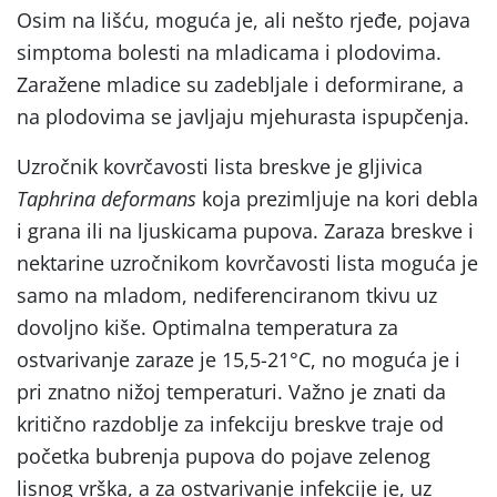
Osim na lišću, moguća je, ali nešto rjeđe, pojava
simptoma bolesti na mladicama i plodovima.
Zaražene mladice su zadebljale i deformirane, a
na plodovima se javljaju mjehurasta ispupčenja.
Uzročnik kovrčavosti lista breskve je gljivica
Taphrina deformans
koja prezimljuje na kori debla
i grana ili na ljuskicama pupova. Zaraza breskve i
nektarine uzročnikom kovrčavosti lista moguća je
samo na mladom, nediferenciranom tkivu uz
dovoljno kiše. Optimalna temperatura za
ostvarivanje zaraze je 15,5-21°C, no moguća je i
pri znatno nižoj temperaturi. Važno je znati da
kritično razdoblje za infekciju breskve traje od
početka bubrenja pupova do pojave zelenog
lisnog vrška, a za ostvarivanje infekcije je, uz