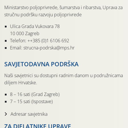
Ministarstvo poljoprivrede, šumarstva i ribarstva, Uprava za
stručnu podršku razvoju poljoprivrede
Ulica Grada Vukovara 78
10 000 Zagreb
Telefon: ++385 (0)1 6106 692
Email: strucna-podrska@mps.hr
SAVJETODAVNA PODRŠKA
Naši savjetnici su dostupni radnim danom u podružnicama
diljem Hrvatske.
8 – 16 sati (Grad Zagreb)
7 – 15 sati (Ispostave)
Adresar savjetnika
ZA DJELATNIKE UPRAVE