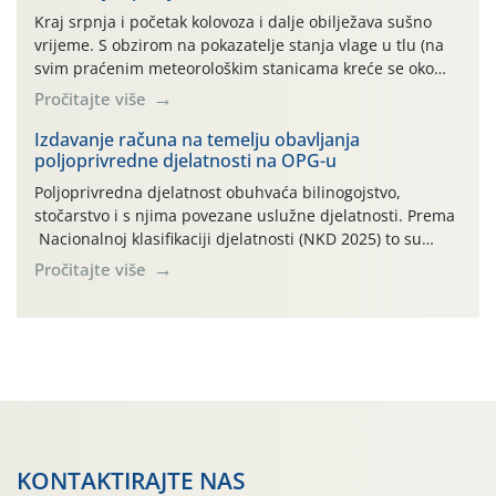
Kraj srpnja i početak kolovoza i dalje obilježava sušno
vrijeme. S obzirom na pokazatelje stanja vlage u tlu (na
svim praćenim meteorološkim stanicama kreće se oko
maksimalne vrijednosti od cb 200) jabuke se još i dobro,
Pročitajte više
vizualno, drže. To, međutim, ne umanjuje dugoročni
negativan učinak stresa na biljke, koji, ako se on ponavlja
Izdavanje računa na temelju obavljanja
poljoprivredne djelatnosti na OPG-u
više godina […]
Poljoprivredna djelatnost obuhvaća bilinogojstvo,
stočarstvo i s njima povezane uslužne djelatnosti. Prema
Nacionalnoj klasifikaciji djelatnosti (NKD 2025) to su
skupne 01.1, 01.2, 01.3, 01.4, 01.5 i 01.6. Djelatnost
Pročitajte više
prerade poljoprivrednih proizvoda je svako djelovanje na
poljoprivredni proizvod čiji je rezultat proizvod koji
također može biti poljoprivredni proizvod poput npr.
maslinovog ulja, bučinog ulja, vino od […]
KONTAKTIRAJTE NAS