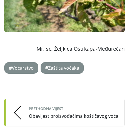
Mr. sc. Željkica Oštrkapa-Međurečan
#Voćarstvo
#Zaštita voćaka
Post
navigation
PRETHODNA VIJEST
Obavijest proizvođačima koštičavog voća