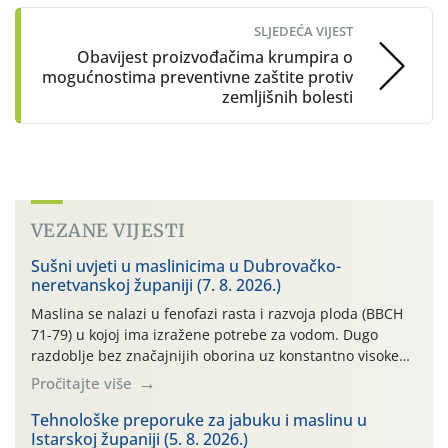
SLJEDEĆA VIJEST
Obavijest proizvođačima krumpira o
mogućnostima preventivne zaštite protiv
zemljišnih bolesti
VEZANE VIJESTI
Sušni uvjeti u maslinicima u Dubrovačko-
neretvanskoj županiji (7. 8. 2026.)
Maslina se nalazi u fenofazi rasta i razvoja ploda (BBCH
71-79) u kojoj ima izražene potrebe za vodom. Dugo
razdoblje bez značajnijih oborina uz konstantno visoke
temperature negativno utječe na rast i razvoj ploda, a
Pročitajte više
takvo sušno razdoblje će se nastaviti. Primjeri
temperatura na poluotoku Pelješcu: 13.07. do 19.07.2026.
Tehnološke preporuke za jabuku i maslinu u
Istarskoj županiji (5. 8. 2026.)
(min. temp. 19,84°C , max. temp. […]