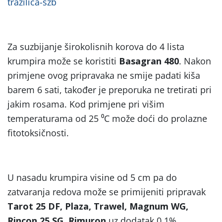
trazilica-szb
Za suzbijanje širokolisnih korova do 4 lista
krumpira može se koristiti
Basagran 480
. Nakon
primjene ovog pripravaka ne smije padati kiša
barem 6 sati, također je preporuka ne tretirati pri
jakim rosama. Kod primjene pri višim
temperaturama od 25 ⁰C može doći do prolazne
fitotoksičnosti.
U nasadu krumpira visine od 5 cm pa do
zatvaranja redova može se primijeniti pripravak
Tarot 25 DF, Plaza, Trawel, Magnum WG,
Rincon 25 SG, Rimuron
uz dodatak 0,1%