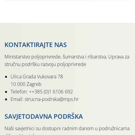
jedinki. U starijim nasadima, na žutim ljepljivim Rebell
pločama s […]
KONTAKTIRAJTE NAS
Ministarstvo poljoprivrede, šumarstva i ribarstva, Uprava za
stručnu podršku razvoju poljoprivrede
Ulica Grada Vukovara 78
10 000 Zagreb
Telefon: ++385 (0)1 6106 692
Email: strucna-podrska@mps.hr
SAVJETODAVNA PODRŠKA
Naši savjetnici su dostupni radnim danom u podružnicama