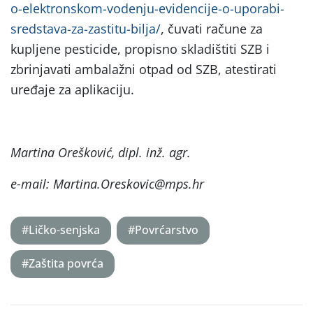
o-elektronskom-vodenju-evidencije-o-uporabi-
sredstava-za-zastitu-bilja/
, čuvati račune za
kupljene pesticide, propisno skladištiti SZB i
zbrinjavati ambalažni otpad od SZB, atestirati
uređaje za aplikaciju.
Martina Orešković, dipl. inž. agr.
e-mail: Martina.Oreskovic@mps.hr
#Ličko-senjska
#Povrćarstvo
#Zaštita povrća