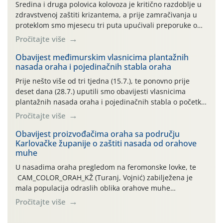
Sredina i druga polovica kolovoza je kritično razdoblje u
zdravstvenoj zaštiti krizantema, a prije zamračivanja u
proteklom smo mjesecu tri puta upućivali preporuke o
preventivnim mjerama zaštite krizantema od najčešćih
Pročitajte više
uzročnika bolesti, štetnika i fito-fagnih grinja (23.7., 14.7.,
06.7.)! Na početku ovog mjeseca je zabilježeno je
Obavijest međimurskim vlasnicima plantažnih
nasada oraha i pojedinačnih stabla oraha
povijesno i ekstremno vruće meteorološko razdoblje, uz
najviše temperature […]
Prije nešto više od tri tjedna (15.7.), te ponovno prije
deset dana (28.7.) uputili smo obavijesti vlasnicima
plantažnih nasada oraha i pojedinačnih stabla o početku
leta i ovogodišnjoj potrebi usmjerenog suzbijanja
Pročitajte više
orahove muhe (Rhagoletis completa)! Već dvanaest dana
traje drugi ovogodišnji “toplinski udar”, koji naročito
Obavijest proizvođačima oraha sa području
Karlovačke županije o zaštiti nasada od orahove
izražen zadnja šest dana (31.7.-05.8.), jer najviše
muhe
temperature zraka svakodnevno […]
U nasadima oraha pregledom na feromonske lovke, te
CAM_COLOR_ORAH_KŽ (Turanj, Vojnić) zabilježena je
mala populacija odraslih oblika orahove muhe
(Rhagoletis completa). Niska brojnost može se objasniti
Pročitajte više
činjenicom da je riječ o mladim nasadima s vrlo malim
urodom, što je povezano i s manjim brojem prezimjelih