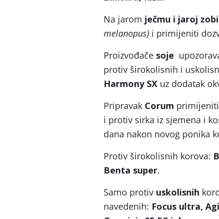
Na jarom
ječmu i jaroj zobi
melanopus)
i primijeniti doz
Proizvođače
soje
upozoravam
protiv širokolisnih i uskoli
Harmony SX
uz dodatak okva
Pripravak
Corum
primijeniti
i protiv sirka iz sjemena i k
dana nakon novog ponika k
Protiv širokolisnih korova:
B
Benta super
.
Samo protiv
uskolisnih
koro
navedenih:
Focus ultra,
Agi