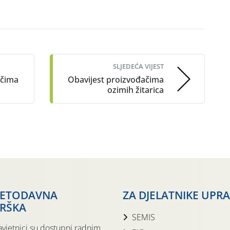
SLJEDEĆA VIJEST
ačima
Obavijest proizvođačima
ozimih žitarica
JETODAVNA
ZA DJELATNIKE UPR
RŠKA
SEMIS
avjetnici su dostupni radnim