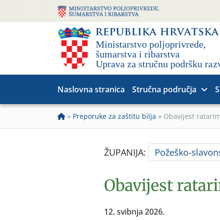
Naslovna stranica
Stručna područja
S
»
Preporuke za zaštitu bilja
»
Obavijest ratari
ŽUPANIJA:
Požeško-slavon
Obavijest ratar
12. svibnja 2026.