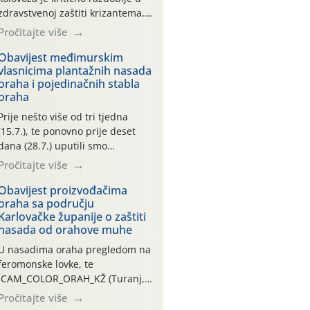
zdravstvenoj zaštiti krizantema,
a prije zamračivanja u proteklom
Pročitajte više
smo mjesecu tri puta upućivali
preporuke o preventivnim
Obavijest međimurskim
vlasnicima plantažnih nasada
mjerama zaštite krizantema od
oraha i pojedinačnih stabla
najčešćih uzročnika bolesti,
oraha
štetnika i fito-fagnih grinja (23.7.,
14.7., 06.7.)! Na početku ovog
Prije nešto više od tri tjedna
mjeseca je zabilježeno je
(15.7.), te ponovno prije deset
povijesno i ekstremno vruće
dana (28.7.) uputili smo
meteorološko razdoblje, uz
obavijesti vlasnicima plantažnih
Pročitajte više
najviše temperature […]
nasada oraha i pojedinačnih
stabla o početku leta i
Obavijest proizvođačima
oraha sa području
ovogodišnjoj potrebi usmjerenog
Karlovačke županije o zaštiti
suzbijanja orahove muhe
nasada od orahove muhe
(Rhagoletis completa)! Već
dvanaest dana traje drugi
U nasadima oraha pregledom na
ovogodišnji “toplinski udar”, koji
feromonske lovke, te
naročito izražen zadnja šest
CAM_COLOR_ORAH_KŽ (Turanj,
dana (31.7.-05.8.), jer najviše
Vojnić) zabilježena je mala
Pročitajte više
temperature zraka svakodnevno
populacija odraslih oblika