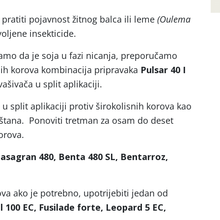
pratiti pojavnost žitnog balca ili leme
(Oulema
voljene insekticide.
o da je soja u fazi nicanja, preporučamo
snih korova kombinacija pripravaka
Pulsar 40 I
šivača u split aplikaciji.
 u split aplikaciji protiv širokolisnih korova kao
oštana.
Ponoviti tretman za osam do deset
orova.
asagran 480, Benta 480 SL, Bentarroz,
va ako je potrebno, upotrijebiti jedan od
l 100 EC, Fusilade forte, Leopard 5 EC,