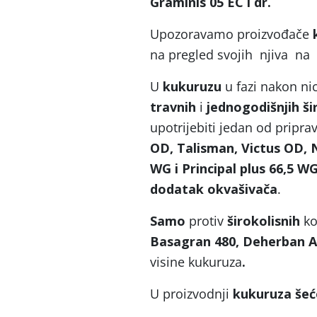
Graminis 05 EC i dr.
Upozoravamo proizvođače
na pregled svojih njiva na 
U
kukuruzu
u fazi nakon ni
travnih
i
jednogodišnjih ši
upotrijebiti jedan od pripra
OD, Talisman, Victus OD, N
WG i Principal plus 66,5 WG
dodatak okvašivača
.
Samo
protiv
širokolisnih
ko
Basagran 480, Deherban A
visine kukuruza
.
U proizvodnji
kukuruza šeć