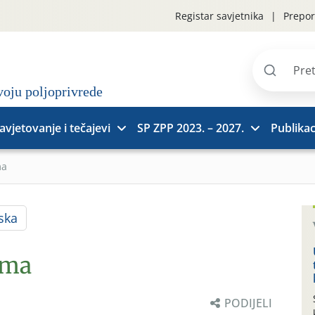
Registar savjetnika
Prepor
Pretraži
stranice
avjetovanje i tečajevi
SP ZPP 2023. – 2027.
Publikac
ma
ska
ima
PODIJELI