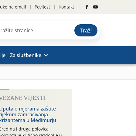
uke na email
Povijest
Kontakt
Traži
ije
Za službenike
VEZANE VIJESTI
Uputa o mjerama zaštite
tijekom zamračivanja
krizantema u Međimurju
Sredina i druga polovica
kolovoza je kritično razdoblje u