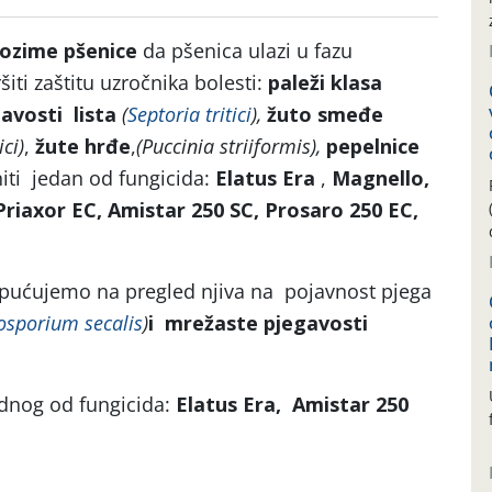
ozime pšenice
da pšenica ulazi u fazu
iti zaštitu uzročnika bolesti:
paleži klasa
avosti lista
(
Septoria tritici
)
,
žuto smeđe
ci)
,
žute hrđe
,
(Puccinia striiformis),
pepelnice
iti jedan od fungicida:
Elatus Era
,
Magnello,
Priaxor EC,
Amistar 250 SC, Prosaro 250 EC,
pućujemo na pregled njiva na pojavnost pjega
osporium secalis
)
i mrežaste pjegavosti
dnog od fungicida:
Elatus Era, Amistar 250