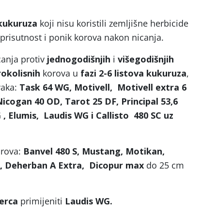
kukuruza
koji nisu koristili zemljišne herbicide
prisutnost i ponik korova nakon nicanja.
canja protiv
jednogodišnjih
i
višegodišnjih
rokolisnih
korova u
fazi 2-6 listova kukuruza
,
vaka:
Task 64 WG, Motivell, Motivell extra 6
icogan 40 OD, Tarot 25 DF, Principal 53,6
 , Elumis, Laudis WG i Callisto 480 SC uz
rova:
Banvel 480 S, Mustang, Motikan,
, Deherban A Extra, Dicopur max
do 25 cm
erca
primijeniti
Laudis WG.