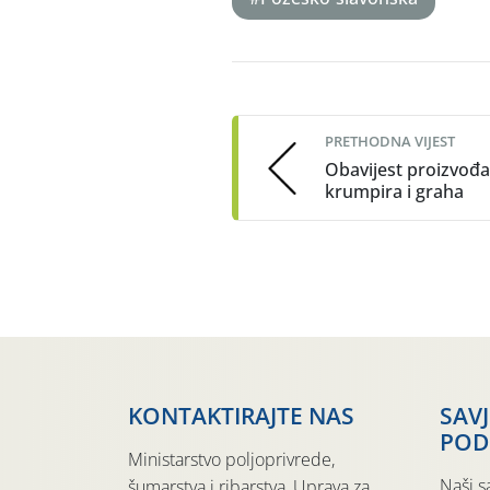
Post
navigation
PRETHODNA VIJEST
Obavijest proizvođ
krumpira i graha
KONTAKTIRAJTE NAS
SAV
POD
Ministarstvo poljoprivrede,
Naši s
šumarstva i ribarstva, Uprava za