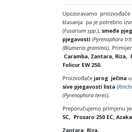
Upozoravamo proizvođače
klasanja pa je potrebno izvrš
(
Fusarium spp
.),
smeđe pjeg
pjegavosti
(Pyrenophora triti
(Blumeria graminis).
Primijen
Caramba, Zantara, Riza,
Folicur EW 250.
Proizvođače
jarog ječma
u
sive pjegavosti lista
(
Rinch
(Pyrenophora teres
).
Preporučujemo primjenu je
SC, Prosaro 250 EC, Azaka
Zantara, Riza.