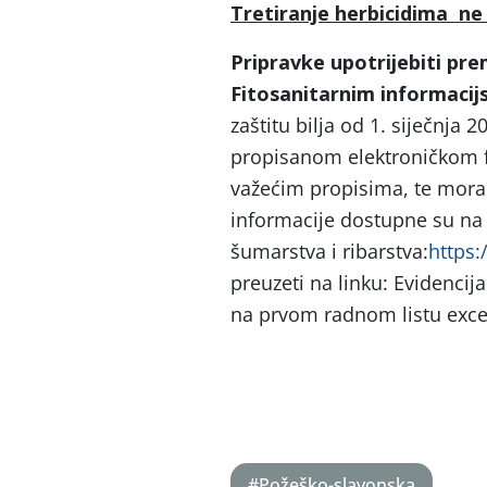
Tretiranje herbicidima ne 
Pripravke upotrijebiti pre
Fitosanitarnim informaci
zaštitu bilja od 1. siječnja 
propisanom elektroničkom f
važećim propisima, te mora 
informacije dostupne su na 
šumarstva i ribarstva:
https:
preuzeti na linku: Evidencij
na prvom radnom listu excel
#Požeško-slavonska