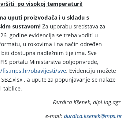
vršiti po visokoj temperaturi!
ma uputi proizvođača i u skladu s
jskim sustavom!
Za uporabu sredstava za
2026. godine evidencija se treba voditi u
ormatu, u rokovima i na način određen
biti dostupna nadležnim tijelima. Sve
FIS portalu Ministarstva poljoprivrede,
//fis.mps.hr/obavijesti/sve
. Evidenciju možete
a SBZ.xlsx , a upute za popunjavanje se nalaze
 tablice.
Đurđica Kšenek, dipl.ing.agr.
e-mail:
durdica.ksenek@mps.hr