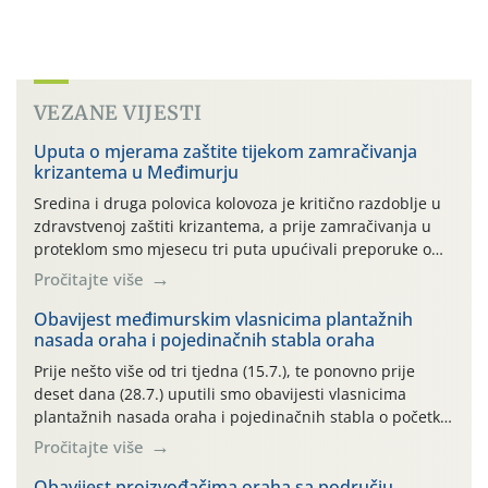
VEZANE VIJESTI
Uputa o mjerama zaštite tijekom zamračivanja
krizantema u Međimurju
Sredina i druga polovica kolovoza je kritično razdoblje u
zdravstvenoj zaštiti krizantema, a prije zamračivanja u
proteklom smo mjesecu tri puta upućivali preporuke o
preventivnim mjerama zaštite krizantema od najčešćih
Pročitajte više
uzročnika bolesti, štetnika i fito-fagnih grinja (23.7., 14.7.,
06.7.)! Na početku ovog mjeseca je zabilježeno je
Obavijest međimurskim vlasnicima plantažnih
nasada oraha i pojedinačnih stabla oraha
povijesno i ekstremno vruće meteorološko razdoblje, uz
najviše temperature […]
Prije nešto više od tri tjedna (15.7.), te ponovno prije
deset dana (28.7.) uputili smo obavijesti vlasnicima
plantažnih nasada oraha i pojedinačnih stabla o početku
leta i ovogodišnjoj potrebi usmjerenog suzbijanja
Pročitajte više
orahove muhe (Rhagoletis completa)! Već dvanaest dana
traje drugi ovogodišnji “toplinski udar”, koji naročito
Obavijest proizvođačima oraha sa području