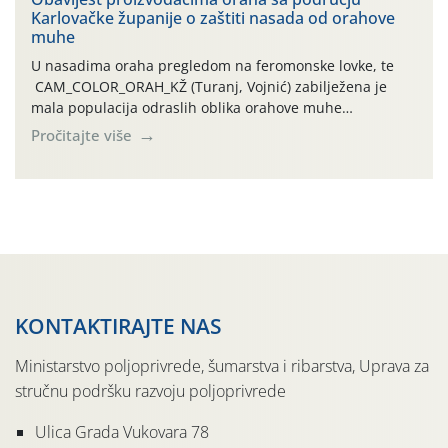
Karlovačke županije o zaštiti nasada od orahove
izražen zadnja šest dana (31.7.-05.8.), jer najviše
muhe
temperature zraka svakodnevno […]
U nasadima oraha pregledom na feromonske lovke, te
CAM_COLOR_ORAH_KŽ (Turanj, Vojnić) zabilježena je
mala populacija odraslih oblika orahove muhe
(Rhagoletis completa). Niska brojnost može se objasniti
Pročitajte više
činjenicom da je riječ o mladim nasadima s vrlo malim
urodom, što je povezano i s manjim brojem prezimjelih
jedinki. U starijim nasadima, na žutim ljepljivim Rebell
pločama s […]
KONTAKTIRAJTE NAS
Ministarstvo poljoprivrede, šumarstva i ribarstva, Uprava za
stručnu podršku razvoju poljoprivrede
Ulica Grada Vukovara 78