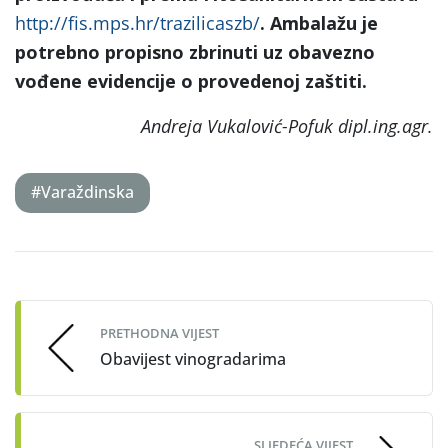
http://fis.mps.hr/trazilicaszb/
. Ambalažu je
potrebno propisno zbrinuti uz obavezno
vođene evidencije o provedenoj zaštiti.
Andreja Vukalović-Pofuk dipl.ing.agr.
#Varaždinska
Post
navigation
PRETHODNA VIJEST
Obavijest vinogradarima
SLJEDEĆA VIJEST