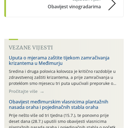
Obavijest vinogradarima
VEZANE VIJESTI
Uputa o mjerama zaštite tijekom zamračivanja
krizantema u Međimurju
Sredina i druga polovica kolovoza je kritično razdoblje u
zdravstvenoj zaštiti krizantema, a prije zamračivanja u
proteklom smo mjesecu tri puta upućivali preporuke o
preventivnim mjerama zaštite krizantema od najčešćih
Pročitajte više
uzročnika bolesti, štetnika i fito-fagnih grinja (23.7., 14.7.,
06.7.)! Na početku ovog mjeseca je zabilježeno je
Obavijest međimurskim vlasnicima plantažnih
nasada oraha i pojedinačnih stabla oraha
povijesno i ekstremno vruće meteorološko razdoblje, uz
najviše temperature […]
Prije nešto više od tri tjedna (15.7.), te ponovno prije
deset dana (28.7.) uputili smo obavijesti vlasnicima
plantažnih nasada oraha i pojedinačnih stabla o početku