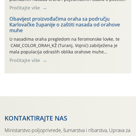
leta i ovogodišnjoj potrebi usmjerenog suzbijanja
Pročitajte više
orahove muhe (Rhagoletis completa)! Već dvanaest dana
traje drugi ovogodišnji “toplinski udar”, koji naročito
Obavijest proizvođačima oraha sa području
Karlovačke županije o zaštiti nasada od orahove
izražen zadnja šest dana (31.7.-05.8.), jer najviše
muhe
temperature zraka svakodnevno […]
U nasadima oraha pregledom na feromonske lovke, te
CAM_COLOR_ORAH_KŽ (Turanj, Vojnić) zabilježena je
mala populacija odraslih oblika orahove muhe
(Rhagoletis completa). Niska brojnost može se objasniti
Pročitajte više
činjenicom da je riječ o mladim nasadima s vrlo malim
urodom, što je povezano i s manjim brojem prezimjelih
jedinki. U starijim nasadima, na žutim ljepljivim Rebell
pločama s […]
KONTAKTIRAJTE NAS
Ministarstvo poljoprivrede, šumarstva i ribarstva, Uprava za