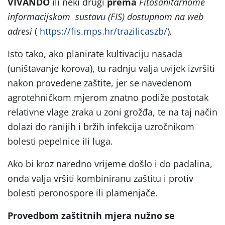
VIVANDO
ili neki drugi
prema
Fitosanitarnome
informacijskom sustavu (FIS) dostupnom na web
adresi
(
https://fis.mps.hr/trazilicaszb/
)
.
Isto tako, ako planirate kultivaciju nasada
(uništavanje korova), tu radnju valja uvijek izvršiti
nakon provedene zaštite, jer se navedenom
agrotehničkom mjerom znatno podiže postotak
relativne vlage zraka u zoni grožđa, te na taj način
dolazi do ranijih i bržih infekcija uzročnikom
bolesti pepelnice ili luga.
Ako bi kroz naredno vrijeme došlo i do padalina,
onda valja vršiti kombiniranu zaštitu i protiv
bolesti peronospore ili plamenjače.
Provedbom zaštitnih mjera nužno se