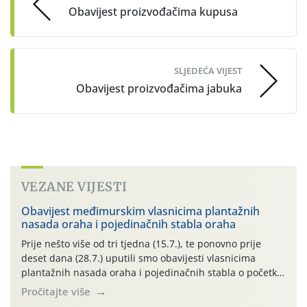
Obavijest proizvođačima kupusa
SLJEDEĆA VIJEST
Obavijest proizvođačima jabuka
VEZANE VIJESTI
Obavijest međimurskim vlasnicima plantažnih
nasada oraha i pojedinačnih stabla oraha
Prije nešto više od tri tjedna (15.7.), te ponovno prije
deset dana (28.7.) uputili smo obavijesti vlasnicima
plantažnih nasada oraha i pojedinačnih stabla o početku
leta i ovogodišnjoj potrebi usmjerenog suzbijanja
Pročitajte više
orahove muhe (Rhagoletis completa)! Već dvanaest dana