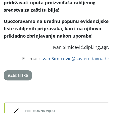
pridržavati uputa proizvođača rabljenog
sredstva za zaštitu bilja!
Upozoravamo na urednu popunu evidencijske
liste rabljenih pripravaka, kao i na njihovo
prikladno zbrinjavanje nakon uporabe!
Ivan Šimičević,dipl.ing.agr.
E – mail:
Ivan.Simicevic@savjetodavna.hr
#Zadarska
Post
navigation
PRETHODNA VIJEST