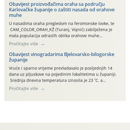
traje drugi ovogodišnji “toplinski udar”, koji naročito
Obavijest proizvođačima oraha sa području
Karlovačke županije o zaštiti nasada od orahove
izražen zadnja šest dana (31.7.-05.8.), jer najviše
muhe
temperature zraka svakodnevno […]
U nasadima oraha pregledom na feromonske lovke, te
CAM_COLOR_ORAH_KŽ (Turanj, Vojnić) zabilježena je
mala populacija odraslih oblika orahove muhe
(Rhagoletis completa). Niska brojnost može se objasniti
Pročitajte više
činjenicom da je riječ o mladim nasadima s vrlo malim
urodom, što je povezano i s manjim brojem prezimjelih
Obavijest vinogradarima Bjelovarsko-bilogorske
županije
jedinki. U starijim nasadima, na žutim ljepljivim Rebell
pločama s […]
Vruće i sparno vrijeme prevladavalo je posljednjih 14
dana uz pljuskove na pojedinim lokalitetima u županiji.
Srednja dnevna temperatura iznosila je 23 ˚C, a
maksimalne su posljednjih dana dosezale do 35 ˚C.
Pročitajte više
Simptome plamenjače vinove loze (Plasmoparas
viticola) vidljivi su na zapercima i vršnom mladom lišću.
Kako bi i dalje održali zdravu lisnu masu u zaštiti je
moguće […]