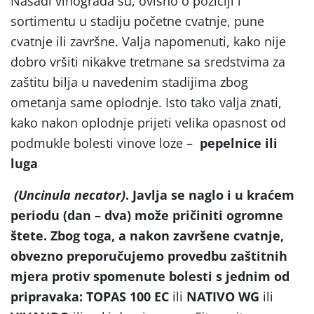
Nasadi vinograda su, ovisno o poziciji i
sortimentu u stadiju početne cvatnje, pune
cvatnje ili završne. Valja napomenuti, kako nije
dobro vršiti nikakve tretmane sa sredstvima za
zaštitu bilja u navedenim stadijima zbog
ometanja same oplodnje. Isto tako valja znati,
kako nakon oplodnje prijeti velika opasnost od
podmukle bolesti vinove loze –
pepelnice ili
luga
(Uncinula necator)
. Javlja se naglo i u kraćem
periodu (dan – dva) može pričiniti ogromne
štete. Zbog toga, a nakon završene cvatnje,
obvezno preporučujemo provedbu zaštitnih
mjera protiv spomenute bolesti s jednim od
pripravaka:
TOPAS 100 EC
ili
NATIVO WG
ili