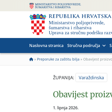
Naslovna stranica
Stručna područja
S
»
Preporuke za zaštitu bilja
»
Obavijest proizv
ŽUPANIJA:
Varaždinska
Obavijest proi
1. lipnja 2026.