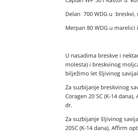
Captan WP 50 i Kastor u ko
Delan 700 WDG u breskvi, mar
Merpan 80 WDG u marelici i 
U nasadima breskve i nektar
molesta) i breskvinog moljca
bilježimo let šljivinog savij
Za suzbijanje breskvinog sav
Coragen 20 SC (K-14 dana), A
dr.
Za suzbijanje šljivinog savi
20SC (K-14 dana), Affirm opti