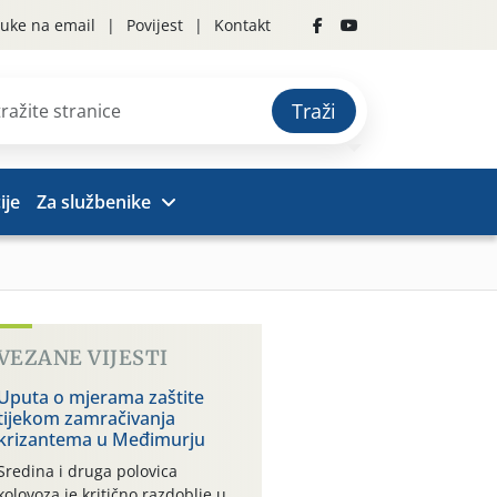
uke na email
Povijest
Kontakt
Traži
ije
Za službenike
VEZANE VIJESTI
Uputa o mjerama zaštite
tijekom zamračivanja
krizantema u Međimurju
Sredina i druga polovica
kolovoza je kritično razdoblje u