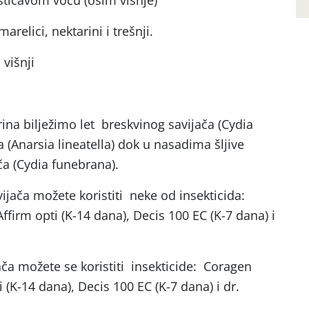
štičavom voću (osim višnje)
elici, nektarini i trešnji.
višnji
ina bilježimo let breskvinog savijača (Cydia
 (Anarsia lineatella) dok u nasadima šljive
ača (Cydia funebrana).
ijača možete koristiti neke od insekticida:
ffirm opti (K-14 dana), Decis 100 EC (K-7 dana) i
jača možete se koristiti insekticide: Coragen
 (K-14 dana), Decis 100 EC (K-7 dana) i dr.