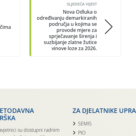
SLJEDEĆA VIJEST
Nova Odluka o
određivanju demarkiranih
područja u kojima se
ačima
provode mjere za
sprječavanje širenja i
suzbijanje zlatne žutice
vinove loze za 2026.
JETODAVNA
ZA DJELATNIKE UPR
RŠKA
SEMIS
avjetnici su dostupni radnim
PIO