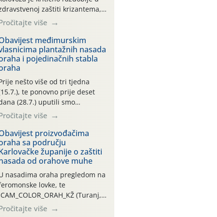
zdravstvenoj zaštiti krizantema,
a prije zamračivanja u proteklom
Pročitajte više
smo mjesecu tri puta upućivali
preporuke o preventivnim
Obavijest međimurskim
vlasnicima plantažnih nasada
mjerama zaštite krizantema od
oraha i pojedinačnih stabla
najčešćih uzročnika bolesti,
oraha
štetnika i fito-fagnih grinja (23.7.,
14.7., 06.7.)! Na početku ovog
Prije nešto više od tri tjedna
mjeseca je zabilježeno je
(15.7.), te ponovno prije deset
povijesno i ekstremno vruće
dana (28.7.) uputili smo
meteorološko razdoblje, uz
obavijesti vlasnicima plantažnih
Pročitajte više
najviše temperature […]
nasada oraha i pojedinačnih
stabla o početku leta i
Obavijest proizvođačima
oraha sa području
ovogodišnjoj potrebi usmjerenog
Karlovačke županije o zaštiti
suzbijanja orahove muhe
nasada od orahove muhe
(Rhagoletis completa)! Već
dvanaest dana traje drugi
U nasadima oraha pregledom na
ovogodišnji “toplinski udar”, koji
feromonske lovke, te
naročito izražen zadnja šest
CAM_COLOR_ORAH_KŽ (Turanj,
dana (31.7.-05.8.), jer najviše
Vojnić) zabilježena je mala
Pročitajte više
temperature zraka svakodnevno
populacija odraslih oblika