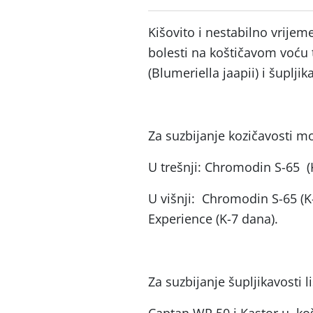
Kišovito i nestabilno vrije
bolesti na koštičavom voću 
(Blumeriella jaapii) i šupljik
Za suzbijanje kozičavosti mož
U trešnji: Chromodin S-65 (K
U višnji: Chromodin S-65 (K-
Experience (K-7 dana).
Za suzbijanje šupljikavosti li