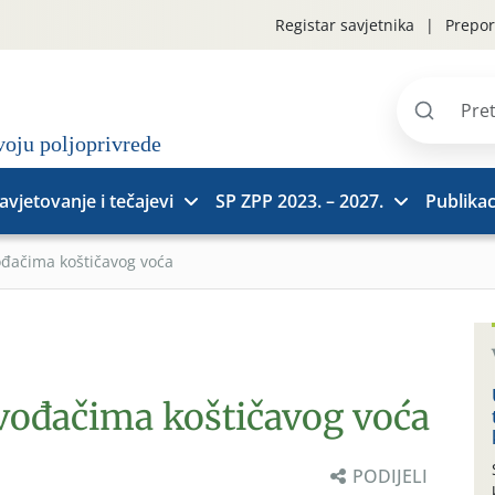
Registar savjetnika
Prepor
Pretraži
stranice
avjetovanje i tečajevi
SP ZPP 2023. – 2027.
Publikac
ođačima koštičavog voća
zvođačima koštičavog voća
PODIJELI