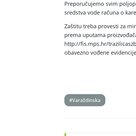
Preporučujemo svim poljopr
sredstva vode računa o kare
Zaštitu treba provesti za mi
prema uputama proizvođača
http://fis.mps.hr/trazilicas
obavezno vođene evidencije 
#Varaždinska
Post
navigation