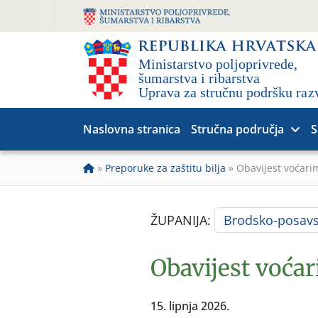
Naslovna stranica
Stručna područja
S
»
Preporuke za zaštitu bilja
»
Obavijest voćari
ŽUPANIJA:
Brodsko-posav
Obavijest voća
15. lipnja 2026.