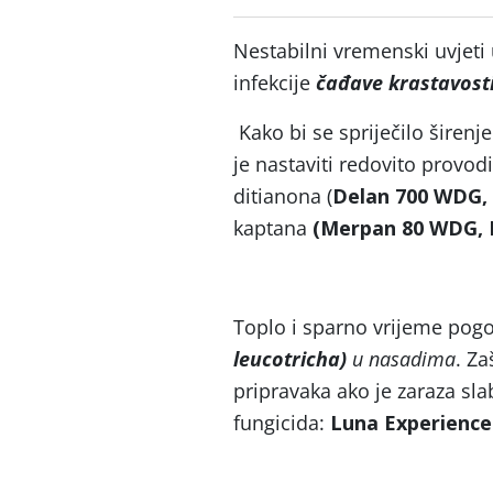
Nestabilni vremenski uvjeti
infekcije
čađave krastavosti
Kako bi se spriječilo širen
je nastaviti redovito provod
ditianona (
Delan 700 WDG, 
kaptana
(Merpan 80 WDG, K
Toplo i sparno vrijeme pog
leucotricha)
u nasadima
. Za
pripravaka ako je zaraza slab
fungicida:
Luna Experience 