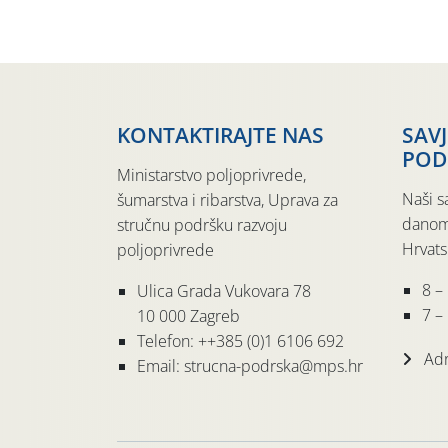
KONTAKTIRAJTE NAS
SAV
POD
Ministarstvo poljoprivrede,
Naši s
šumarstva i ribarstva, Uprava za
danom
stručnu podršku razvoju
Hrvats
poljoprivrede
8 –
Ulica Grada Vukovara 78
7 – 
10 000 Zagreb
Telefon: ++385 (0)1 6106 692
Adr
Email: strucna-podrska@mps.hr