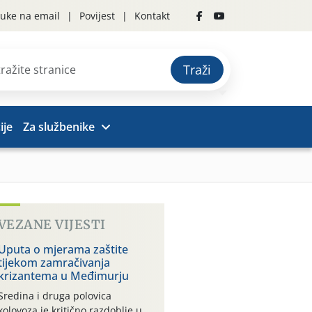
uke na email
Povijest
Kontakt
Traži
ije
Za službenike
VEZANE VIJESTI
Uputa o mjerama zaštite
tijekom zamračivanja
krizantema u Međimurju
Sredina i druga polovica
kolovoza je kritično razdoblje u