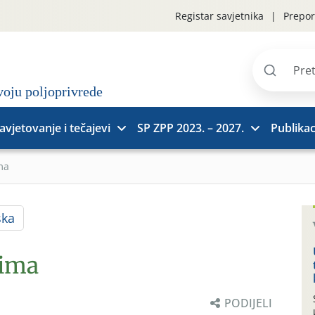
Registar savjetnika
Prepor
Pretraži
stranice
avjetovanje i tečajevi
SP ZPP 2023. – 2027.
Publikac
ma
ska
rima
PODIJELI