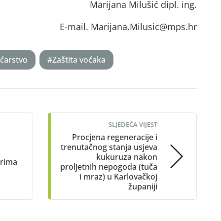
Marijana Milušić dipl. ing.
E-mail. Marijana.Milusic@mps.hr
ćarstvo
#Zaštita voćaka
SLJEDEĆA VIJEST
Procjena regeneracije i
trenutačnog stanja usjeva
kukuruza nakon
arima
proljetnih nepogoda (tuča
i mraz) u Karlovačkoj
županiji