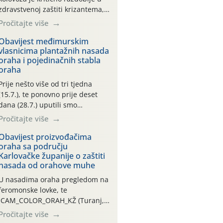
zdravstvenoj zaštiti krizantema,
a prije zamračivanja u proteklom
Pročitajte više
smo mjesecu tri puta upućivali
preporuke o preventivnim
Obavijest međimurskim
vlasnicima plantažnih nasada
mjerama zaštite krizantema od
oraha i pojedinačnih stabla
najčešćih uzročnika bolesti,
oraha
štetnika i fito-fagnih grinja (23.7.,
14.7., 06.7.)! Na početku ovog
Prije nešto više od tri tjedna
mjeseca je zabilježeno je
(15.7.), te ponovno prije deset
povijesno i ekstremno vruće
dana (28.7.) uputili smo
meteorološko razdoblje, uz
obavijesti vlasnicima plantažnih
Pročitajte više
najviše temperature […]
nasada oraha i pojedinačnih
stabla o početku leta i
Obavijest proizvođačima
oraha sa području
ovogodišnjoj potrebi usmjerenog
Karlovačke županije o zaštiti
suzbijanja orahove muhe
nasada od orahove muhe
(Rhagoletis completa)! Već
dvanaest dana traje drugi
U nasadima oraha pregledom na
ovogodišnji “toplinski udar”, koji
feromonske lovke, te
naročito izražen zadnja šest
CAM_COLOR_ORAH_KŽ (Turanj,
dana (31.7.-05.8.), jer najviše
Vojnić) zabilježena je mala
Pročitajte više
temperature zraka svakodnevno
populacija odraslih oblika