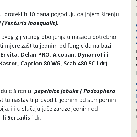
 u proteklih 10 dana pogoduju daljnjem širenju
 (Venturia
inaequalis).
je ovog gljivičnog oboljenja u nasadu potrebno
iti mjere zaštitu jednim od fungicida na bazi
Envita, Delan PRO, Alcoban, Dynamo)
ili
astor, Caption 80 WG, Scab 480 SC i dr).
oduje širenju
pepelnice jabuke ( Podosphera
štitu nastaviti provoditi jednim od sumpornih
ija, ili u slučaju jače zaraze jednim od
ili Sercadis
i dr.