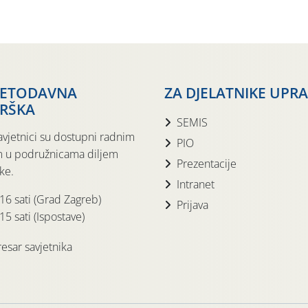
JETODAVNA
ZA DJELATNIKE UPR
RŠKA
SEMIS
avjetnici su dostupni radnim
PIO
 u podružnicama diljem
Prezentacije
ke.
Intranet
 16 sati (Grad Zagreb)
Prijava
15 sati (Ispostave)
esar savjetnika