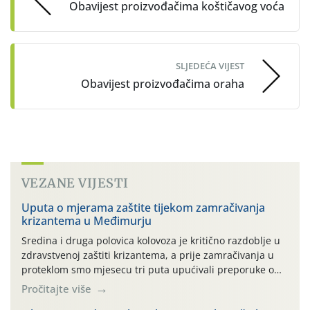
Obavijest proizvođačima koštičavog voća
SLJEDEĆA VIJEST
Obavijest proizvođačima oraha
VEZANE VIJESTI
Uputa o mjerama zaštite tijekom zamračivanja
krizantema u Međimurju
Sredina i druga polovica kolovoza je kritično razdoblje u
zdravstvenoj zaštiti krizantema, a prije zamračivanja u
proteklom smo mjesecu tri puta upućivali preporuke o
preventivnim mjerama zaštite krizantema od najčešćih
Pročitajte više
uzročnika bolesti, štetnika i fito-fagnih grinja (23.7., 14.7.,