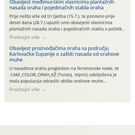
06.7.)! Na početku ovog mjeseca je zabilježeno je
Obavijest međimurskim vlasnicima plantažnih
nasada oraha i pojedinačnih stabla oraha
povijesno i ekstremno vruće meteorološko razdoblje, uz
najviše temperature […]
Prije nešto više od tri tjedna (15.7.), te ponovno prije
deset dana (28.7.) uputili smo obavijesti vlasnicima
plantažnih nasada oraha i pojedinačnih stabla o početku
leta i ovogodišnjoj potrebi usmjerenog suzbijanja
Pročitajte više
orahove muhe (Rhagoletis completa)! Već dvanaest dana
traje drugi ovogodišnji “toplinski udar”, koji naročito
Obavijest proizvođačima oraha sa području
Karlovačke županije o zaštiti nasada od orahove
izražen zadnja šest dana (31.7.-05.8.), jer najviše
muhe
temperature zraka svakodnevno […]
U nasadima oraha pregledom na feromonske lovke, te
CAM_COLOR_ORAH_KŽ (Turanj, Vojnić) zabilježena je
mala populacija odraslih oblika orahove muhe
(Rhagoletis completa). Niska brojnost može se objasniti
Pročitajte više
činjenicom da je riječ o mladim nasadima s vrlo malim
urodom, što je povezano i s manjim brojem prezimjelih
jedinki. U starijim nasadima, na žutim ljepljivim Rebell
pločama s […]