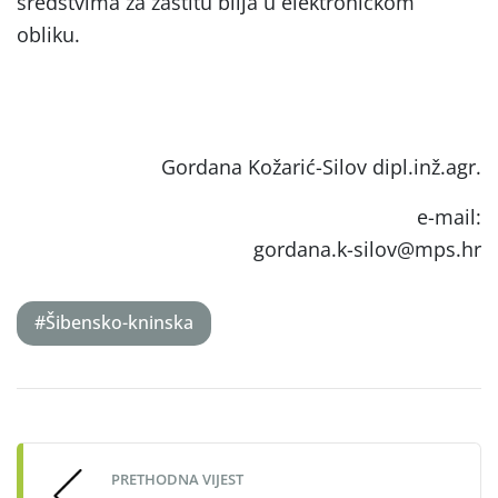
sredstvima za zaštitu bilja u elektroničkom
obliku.
Gordana Kožarić-Silov dipl.inž.agr.
e-mail:
gordana.k-silov@mps.hr
#Šibensko-kninska
Post
navigation
PRETHODNA VIJEST