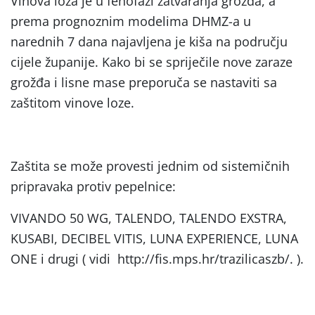
Vinova loza je u fenofazi zatvaranja grozda, a
prema prognoznim modelima DHMZ-a u
narednih 7 dana najavljena je kiša na području
cijele županije. Kako bi se spriječile nove zaraze
grožđa i lisne mase preporuča se nastaviti sa
zaštitom vinove loze.
Zaštita se može provesti jednim od sistemičnih
pripravaka protiv pepelnice:
VIVANDO 50 WG, TALENDO, TALENDO EXSTRA,
KUSABI, DECIBEL VITIS, LUNA EXPERIENCE, LUNA
ONE i drugi ( vidi http://fis.mps.hr/trazilicaszb/. ).