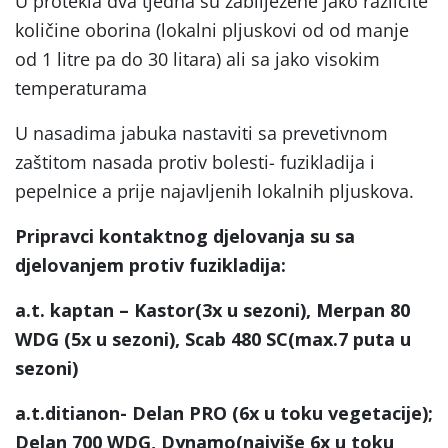
U protekla dva tjedna su zabilježene jako različite
količine oborina (lokalni pljuskovi od od manje
od 1 litre pa do 30 litara) ali sa jako visokim
temperaturama
U nasadima jabuka nastaviti sa prevetivnom
zaštitom nasada protiv bolesti- fuzikladija i
pepelnice a prije najavljenih lokalnih pljuskova.
Pripravci kontaktnog djelovanja su sa
djelovanjem protiv fuzikladija:
a.t. kaptan – Kastor(3x u sezoni), Merpan 80
WDG (5x u sezoni), Scab 480 SC(max.7 puta u
sezoni)
a.t.ditianon- Delan PRO (6x u toku vegetacije);
Delan 700 WDG, Dynamo(najviše 6x u toku