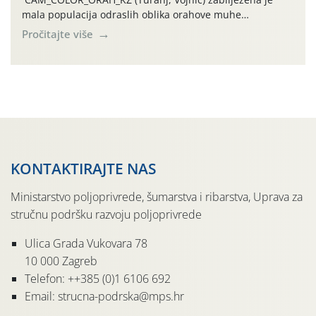
mala populacija odraslih oblika orahove muhe
(Rhagoletis completa). Niska brojnost može se objasniti
Pročitajte više
činjenicom da je riječ o mladim nasadima s vrlo malim
urodom, što je povezano i s manjim brojem prezimjelih
jedinki. U starijim nasadima, na žutim ljepljivim Rebell
pločama s […]
KONTAKTIRAJTE NAS
Ministarstvo poljoprivrede, šumarstva i ribarstva, Uprava za
stručnu podršku razvoju poljoprivrede
Ulica Grada Vukovara 78
10 000 Zagreb
Telefon: ++385 (0)1 6106 692
Email: strucna-podrska@mps.hr