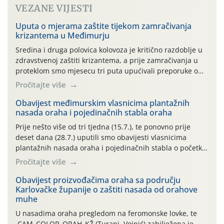
VEZANE VIJESTI
Uputa o mjerama zaštite tijekom zamračivanja
krizantema u Međimurju
Sredina i druga polovica kolovoza je kritično razdoblje u
zdravstvenoj zaštiti krizantema, a prije zamračivanja u
proteklom smo mjesecu tri puta upućivali preporuke o
preventivnim mjerama zaštite krizantema od najčešćih
Pročitajte više
uzročnika bolesti, štetnika i fito-fagnih grinja (23.7., 14.7.,
06.7.)! Na početku ovog mjeseca je zabilježeno je
Obavijest međimurskim vlasnicima plantažnih
nasada oraha i pojedinačnih stabla oraha
povijesno i ekstremno vruće meteorološko razdoblje, uz
najviše temperature […]
Prije nešto više od tri tjedna (15.7.), te ponovno prije
deset dana (28.7.) uputili smo obavijesti vlasnicima
plantažnih nasada oraha i pojedinačnih stabla o početku
leta i ovogodišnjoj potrebi usmjerenog suzbijanja
Pročitajte više
orahove muhe (Rhagoletis completa)! Već dvanaest dana
traje drugi ovogodišnji “toplinski udar”, koji naročito
Obavijest proizvođačima oraha sa području
Karlovačke županije o zaštiti nasada od orahove
izražen zadnja šest dana (31.7.-05.8.), jer najviše
muhe
temperature zraka svakodnevno […]
U nasadima oraha pregledom na feromonske lovke, te
CAM_COLOR_ORAH_KŽ (Turanj, Vojnić) zabilježena je