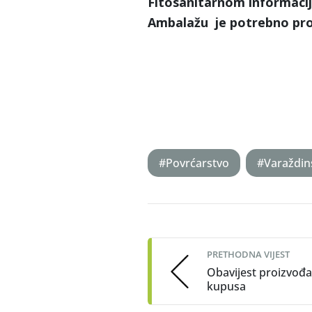
Fitosanitarnom informac
Ambalažu je potrebno prop
#Povrćarstvo
#Varaždin
Post
navigation
PRETHODNA VIJEST
Obavijest proizvođ
kupusa