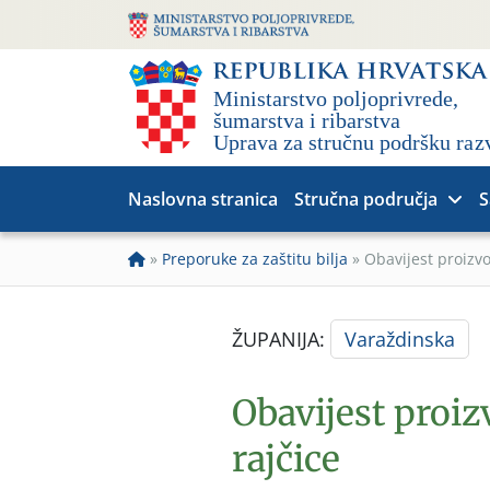
Naslovna stranica
Stručna područja
S
»
Preporuke za zaštitu bilja
»
Obavijest proizv
ŽUPANIJA:
Varaždinska
Obavijest proi
rajčice