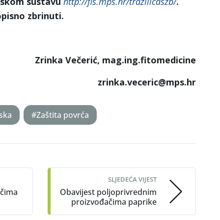
ijskom sustavu
http://fis.mps.hr/trazilicaszb/
.
isno zbrinuti.
Zrinka Večerić, mag.ing.fitomedicine
zrinka.veceric@mps.hr
ska
#Zaštita povrća
SLJEDEĆA VIJEST
ačima
Obavijest poljoprivrednim
proizvođačima paprike