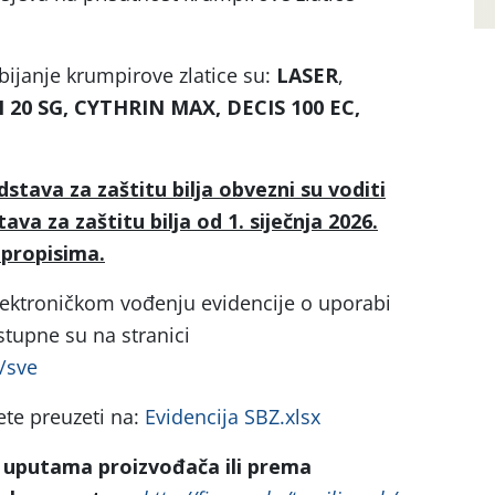
bijanje krumpirove zlatice su:
LASER
,
 20 SG, CYTHRIN MAX, DECIS 100 EC,
dstava za zaštitu bilja obvezni su voditi
ava za zaštitu bilja od 1. siječnja 2026.
 propisima.
lektroničkom vođenju evidencije o uporabi
ostupne su na stranici
i/sve
te preuzeti na:
Evidencija SBZ.xlsx
 uputama proizvođača ili prema