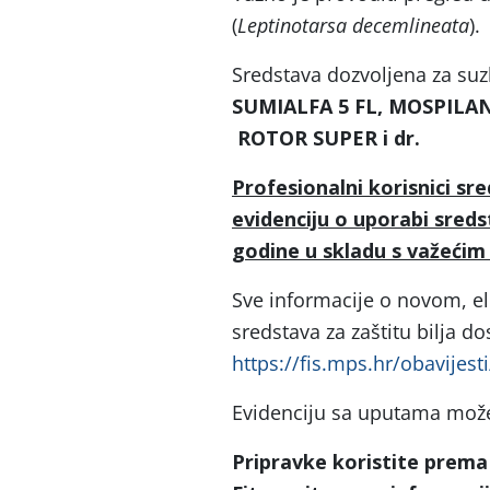
(
Leptinotarsa decemlineata
).
Sredstava dozvoljena za suz
SUMIALFA 5 FL, MOSPILAN
ROTOR SUPER i dr.
Profesionalni korisnici sre
evidenciju o uporabi sredst
godine u skladu s važećim
Sve informacije o novom, e
sredstava za zaštitu bilja d
https://fis.mps.hr/obavijest
Evidenciju sa uputama može
Pripravke koristite prema