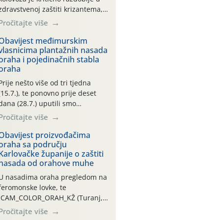
zdravstvenoj zaštiti krizantema,
a prije zamračivanja u proteklom
Pročitajte više
smo mjesecu tri puta upućivali
preporuke o preventivnim
Obavijest međimurskim
vlasnicima plantažnih nasada
mjerama zaštite krizantema od
oraha i pojedinačnih stabla
najčešćih uzročnika bolesti,
oraha
štetnika i fito-fagnih grinja (23.7.,
14.7., 06.7.)! Na početku ovog
Prije nešto više od tri tjedna
mjeseca je zabilježeno je
(15.7.), te ponovno prije deset
povijesno i ekstremno vruće
dana (28.7.) uputili smo
meteorološko razdoblje, uz
obavijesti vlasnicima plantažnih
Pročitajte više
najviše temperature […]
nasada oraha i pojedinačnih
stabla o početku leta i
Obavijest proizvođačima
oraha sa području
ovogodišnjoj potrebi usmjerenog
Karlovačke županije o zaštiti
suzbijanja orahove muhe
nasada od orahove muhe
(Rhagoletis completa)! Već
dvanaest dana traje drugi
U nasadima oraha pregledom na
ovogodišnji “toplinski udar”, koji
feromonske lovke, te
naročito izražen zadnja šest
CAM_COLOR_ORAH_KŽ (Turanj,
dana (31.7.-05.8.), jer najviše
Vojnić) zabilježena je mala
Pročitajte više
temperature zraka svakodnevno
populacija odraslih oblika