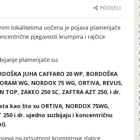
PODIJELI
nim lokalitetima uočena je pojava plamenjače
koncentrične pjegavosti krumpira i rajčice
bijanje plamenjače su:
ORDOŠKA JUHA CAFFARO 20 WP, BORDOŠKA
EORAM WG, NORDOX 75 WG, ORTIVA, REVUS,
N TOP, ZAKEO 250 SC, ZAFTRA
AZT 250, i dr.
ata kao što su
ORTIVA, NORDOX 75WG,
 250 i dr.
ujedno suzbijaju i koncentričnu
ni
).
usjeva na prisutnost krumpirove zlatice