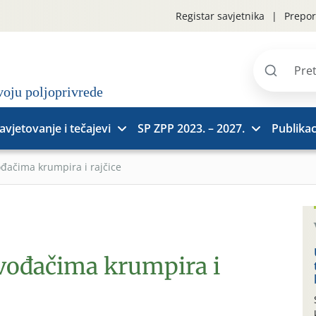
Registar savjetnika
Prepor
Pretraži
stranice
avjetovanje i tečajevi
SP ZPP 2023. – 2027.
Publikac
ođačima krumpira i rajčice
zvođačima krumpira i