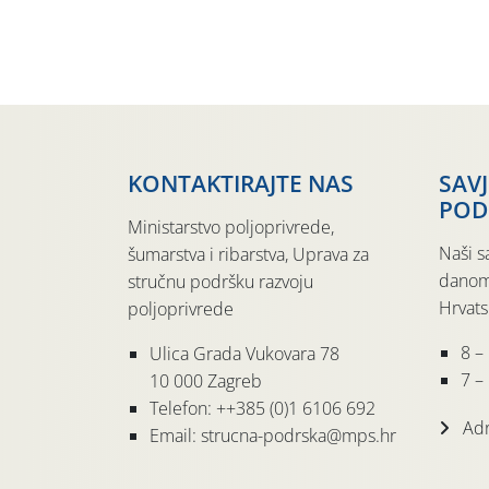
KONTAKTIRAJTE NAS
SAV
POD
Ministarstvo poljoprivrede,
Naši s
šumarstva i ribarstva, Uprava za
danom
stručnu podršku razvoju
Hrvats
poljoprivrede
8 –
Ulica Grada Vukovara 78
7 – 
10 000 Zagreb
Telefon: ++385 (0)1 6106 692
Adr
Email: strucna-podrska@mps.hr