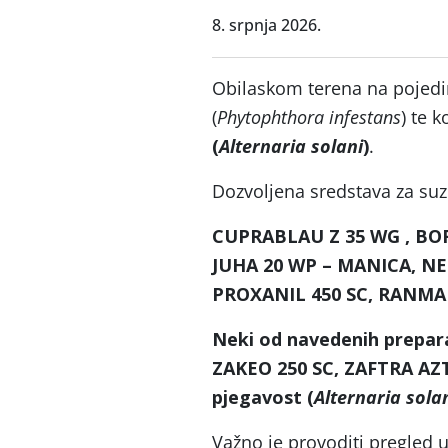
8. srpnja 2026.
Obilaskom terena na pojedi
(
Phytophthora infestans
) te 
(
Alternaria solani
)
.
Dozvoljena sredstava za suz
CUPRABLAU Z 35 WG , B
JUHA 20 WP – MANICA, N
PROXANIL 450 SC, RANMA
Neki od navedenih prepar
ZAKEO 250 SC, ZAFTRA
AZT
pjegavost
(
Alternaria sola
Važno je provoditi pregled 