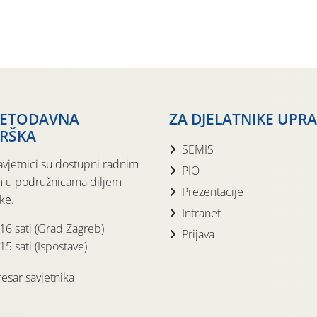
JETODAVNA
ZA DJELATNIKE UPR
RŠKA
SEMIS
avjetnici su dostupni radnim
PIO
 u podružnicama diljem
Prezentacije
ke.
Intranet
 16 sati (Grad Zagreb)
Prijava
15 sati (Ispostave)
esar savjetnika