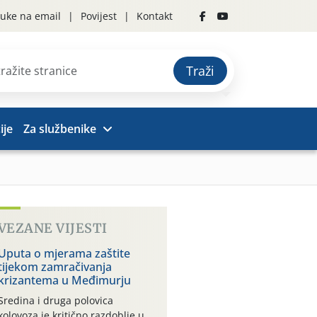
uke na email
Povijest
Kontakt
Traži
ije
Za službenike
VEZANE VIJESTI
Uputa o mjerama zaštite
tijekom zamračivanja
krizantema u Međimurju
Sredina i druga polovica
kolovoza je kritično razdoblje u