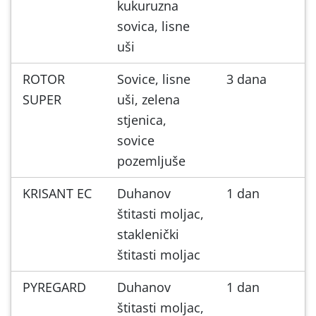
kukuruzna
sovica, lisne
uši
ROTOR
Sovice, lisne
3 dana
SUPER
uši, zelena
stjenica,
sovice
pozemljuše
KRISANT EC
Duhanov
1 dan
štitasti moljac,
staklenički
štitasti moljac
PYREGARD
Duhanov
1 dan
štitasti moljac,