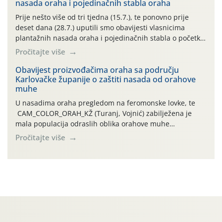
nasada oraha i pojedinačnih stabla oraha
povijesno i ekstremno vruće meteorološko razdoblje, uz
najviše temperature […]
Prije nešto više od tri tjedna (15.7.), te ponovno prije
deset dana (28.7.) uputili smo obavijesti vlasnicima
plantažnih nasada oraha i pojedinačnih stabla o početku
leta i ovogodišnjoj potrebi usmjerenog suzbijanja
Pročitajte više
orahove muhe (Rhagoletis completa)! Već dvanaest dana
traje drugi ovogodišnji “toplinski udar”, koji naročito
Obavijest proizvođačima oraha sa području
Karlovačke županije o zaštiti nasada od orahove
izražen zadnja šest dana (31.7.-05.8.), jer najviše
muhe
temperature zraka svakodnevno […]
U nasadima oraha pregledom na feromonske lovke, te
CAM_COLOR_ORAH_KŽ (Turanj, Vojnić) zabilježena je
mala populacija odraslih oblika orahove muhe
(Rhagoletis completa). Niska brojnost može se objasniti
Pročitajte više
činjenicom da je riječ o mladim nasadima s vrlo malim
urodom, što je povezano i s manjim brojem prezimjelih
jedinki. U starijim nasadima, na žutim ljepljivim Rebell
pločama s […]