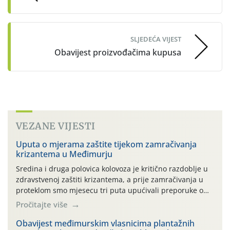
SLJEDEĆA VIJEST
Obavijest proizvođačima kupusa
VEZANE VIJESTI
Uputa o mjerama zaštite tijekom zamračivanja
krizantema u Međimurju
Sredina i druga polovica kolovoza je kritično razdoblje u
zdravstvenoj zaštiti krizantema, a prije zamračivanja u
proteklom smo mjesecu tri puta upućivali preporuke o
preventivnim mjerama zaštite krizantema od najčešćih
Pročitajte više
uzročnika bolesti, štetnika i fito-fagnih grinja (23.7., 14.7.,
06.7.)! Na početku ovog mjeseca je zabilježeno je
Obavijest međimurskim vlasnicima plantažnih