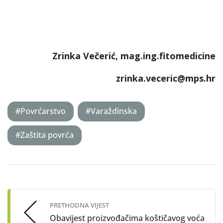
Zrinka Večerić, mag.ing.fitomedicine
zrinka.veceric@mps.hr
#Povrćarstvo
#Varaždinska
#Zaštita povrća
Post
navigation
PRETHODNA VIJEST
Obavijest proizvođačima koštičavog voća