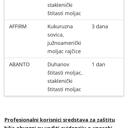
staklenički
štitasti moljac
AFFIRM
Kukuruzna
3 dana
sovica,
južnoamerički
moljac rajčice
ABANTO
Duhanov
1 dan
štitasti moljac,
staklenički
štitasti moljac
Profesionalni korisnici sredstava za zaštitu
bilja obvezni su voditi evidenciju o uporabi