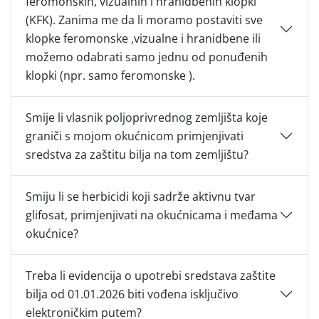
feromonskih, vizualnih i hranidbenih klopki
(KFK). Zanima me da li moramo postaviti sve
klopke feromonske ,vizualne i hranidbene ili
možemo odabrati samo jednu od ponuđenih
klopki (npr. samo feromonske ).
Smije li vlasnik poljoprivrednog zemljišta koje
graniči s mojom okućnicom primjenjivati
sredstva za zaštitu bilja na tom zemljištu?
Smiju li se herbicidi koji sadrže aktivnu tvar
glifosat, primjenjivati na okućnicama i međama
okućnice?
Treba li evidencija o upotrebi sredstava zaštite
bilja od 01.01.2026 biti vođena isključivo
elektroničkim putem?