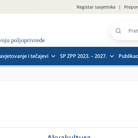
Registar savjetnika
Prepor
Pretraži
stranice
avjetovanje i tečajevi
SP ZPP 2023. – 2027.
Publikac
Akvakultura