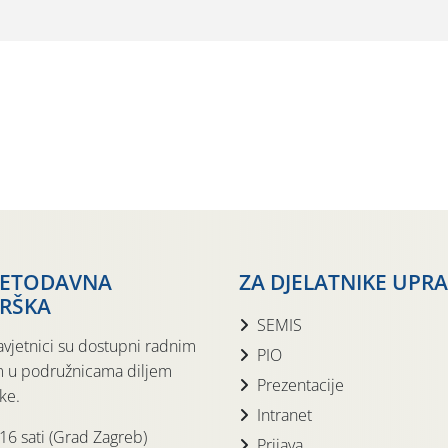
JETODAVNA
ZA DJELATNIKE UPR
RŠKA
SEMIS
avjetnici su dostupni radnim
PIO
 u podružnicama diljem
Prezentacije
ke.
Intranet
 16 sati (Grad Zagreb)
Prijava