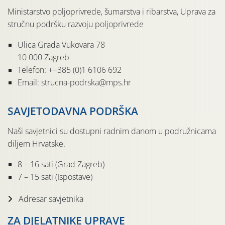
Ministarstvo poljoprivrede, šumarstva i ribarstva, Uprava za
stručnu podršku razvoju poljoprivrede
Ulica Grada Vukovara 78
10 000 Zagreb
Telefon: ++385 (0)1 6106 692
Email: strucna-podrska@mps.hr
SAVJETODAVNA PODRŠKA
Naši savjetnici su dostupni radnim danom u podružnicama
diljem Hrvatske.
8 – 16 sati (Grad Zagreb)
7 – 15 sati (Ispostave)
Adresar savjetnika
ZA DJELATNIKE UPRAVE