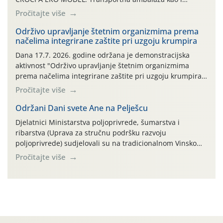
ambalaža drugih proizvoda koji nisu sredstva za zaštitu
Pročitajte više
bilja (npr. ambalaža od mineralnih gnojiva,) se ne
prihvaća. Korisnicima je osiguran besplatni povrat
Održivo upravljanje štetnim organizmima prema
načelima integrirane zaštite pri uzgoju krumpira
prazne ambalaže isključivo ovih tvrtki: AGROCHEM-MAKS,
AGRONOM, ALBAUGH TKI* (PINUS […]
Dana 17.7. 2026. godine održana je demonstracijska
aktivnost "Održivo upravljanje štetnim organizmima
prema načelima integrirane zaštite pri uzgoju krumpira"
na pokusnom polju "Poredje", kraj naselja Belica (ARKOD
Pročitajte više
parcela ID 2445031) (središnji dio Međimurske županije).
Održani Dani svete Ane na Pelješcu
Djelatnici Ministarstva poljoprivrede, šumarstva i
ribarstva (Uprava za stručnu podršku razvoju
poljoprivrede) sudjelovali su na tradicionalnom Vinskom
forumu, održanom 24.07.2026. godine u Domu vinarske
Pročitajte više
tradicije u Putnikovićima na poluotoku Pelješcu, u
organizaciji PZ Putniković, Zadružni savez Dalmacije,
Udruga Dalmika i općina Ston. Manifestacija, koja se već
sedmu godinu zaredom održava u sklopu proslave Dana
svete […]