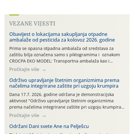
VEZANE VIJESTI
Obavijest o lokacijama sakupljanja otpadne
ambalaže od pesticida za kolovoz 2026. godine
Prima se opasna otpadna ambalaža od sredstava za
zaštitu bilja označena samo s piktogramima i oznakom
CROCPA EKO MODEL: Transportna ambalaža kao i
ambalaža drugih proizvoda koji nisu sredstva za zaštitu
Pročitajte više
bilja (npr. ambalaža od mineralnih gnojiva,) se ne
prihvaća. Korisnicima je osiguran besplatni povrat
Održivo upravljanje štetnim organizmima prema
načelima integrirane zaštite pri uzgoju krumpira
prazne ambalaže isključivo ovih tvrtki: AGROCHEM-MAKS,
AGRONOM, ALBAUGH TKI* (PINUS […]
Dana 17.7. 2026. godine održana je demonstracijska
aktivnost "Održivo upravljanje štetnim organizmima
prema načelima integrirane zaštite pri uzgoju krumpira"
na pokusnom polju "Poredje", kraj naselja Belica (ARKOD
Pročitajte više
parcela ID 2445031) (središnji dio Međimurske županije).
Održani Dani svete Ane na Pelješcu