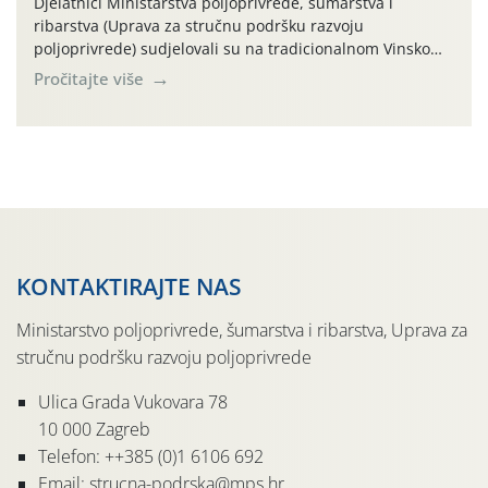
Djelatnici Ministarstva poljoprivrede, šumarstva i
ribarstva (Uprava za stručnu podršku razvoju
poljoprivrede) sudjelovali su na tradicionalnom Vinskom
forumu, održanom 24.07.2026. godine u Domu vinarske
Pročitajte više
tradicije u Putnikovićima na poluotoku Pelješcu, u
organizaciji PZ Putniković, Zadružni savez Dalmacije,
Udruga Dalmika i općina Ston. Manifestacija, koja se već
sedmu godinu zaredom održava u sklopu proslave Dana
svete […]
KONTAKTIRAJTE NAS
Ministarstvo poljoprivrede, šumarstva i ribarstva, Uprava za
stručnu podršku razvoju poljoprivrede
Ulica Grada Vukovara 78
10 000 Zagreb
Telefon: ++385 (0)1 6106 692
Email: strucna-podrska@mps.hr