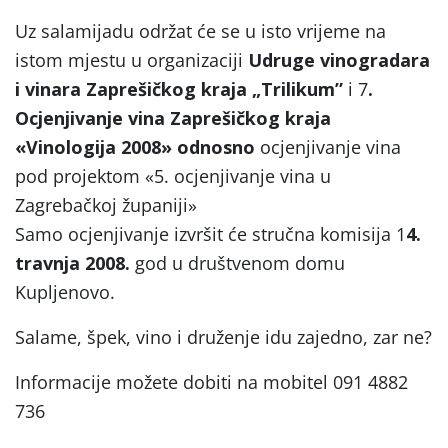
Uz salamijadu održat će se u isto vrijeme na
istom mjestu u organizaciji
Udruge vinogradara
i vinara Zaprešičkog kraja
„Trilikum”
i 7
.
Ocjenjivanje vina Zaprešičkog kraja
«Vinologija 2008»
odnosno
ocjenjivanje vina
pod projektom «5. ocjenjivanje vina u
Zagrebačkoj županiji»
Samo ocjenjivanje izvršit će stručna komisija 1
4.
travnja 2008
.
god u društvenom domu
Kupljenovo.
Salame, špek, vino i druženje idu zajedno, zar ne?
Informacije možete dobiti na mobitel 091 4882
736