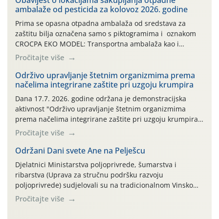
ambalaže od pesticida za kolovoz 2026. godine
Prima se opasna otpadna ambalaža od sredstava za
zaštitu bilja označena samo s piktogramima i oznakom
CROCPA EKO MODEL: Transportna ambalaža kao i
ambalaža drugih proizvoda koji nisu sredstva za zaštitu
Pročitajte više
bilja (npr. ambalaža od mineralnih gnojiva,) se ne
prihvaća. Korisnicima je osiguran besplatni povrat
Održivo upravljanje štetnim organizmima prema
načelima integrirane zaštite pri uzgoju krumpira
prazne ambalaže isključivo ovih tvrtki: AGROCHEM-MAKS,
AGRONOM, ALBAUGH TKI* (PINUS […]
Dana 17.7. 2026. godine održana je demonstracijska
aktivnost "Održivo upravljanje štetnim organizmima
prema načelima integrirane zaštite pri uzgoju krumpira"
na pokusnom polju "Poredje", kraj naselja Belica (ARKOD
Pročitajte više
parcela ID 2445031) (središnji dio Međimurske županije).
Održani Dani svete Ane na Pelješcu
Djelatnici Ministarstva poljoprivrede, šumarstva i
ribarstva (Uprava za stručnu podršku razvoju
poljoprivrede) sudjelovali su na tradicionalnom Vinskom
forumu, održanom 24.07.2026. godine u Domu vinarske
Pročitajte više
tradicije u Putnikovićima na poluotoku Pelješcu, u
organizaciji PZ Putniković, Zadružni savez Dalmacije,