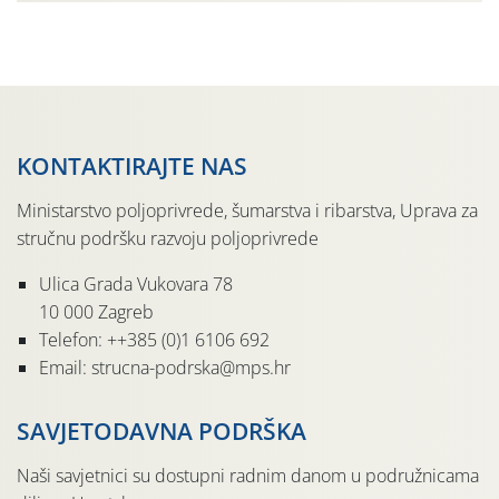
Udruga Dalmika i općina Ston. Manifestacija, koja se već
sedmu godinu zaredom održava u sklopu proslave Dana
svete […]
KONTAKTIRAJTE NAS
Ministarstvo poljoprivrede, šumarstva i ribarstva, Uprava za
stručnu podršku razvoju poljoprivrede
Ulica Grada Vukovara 78
10 000 Zagreb
Telefon: ++385 (0)1 6106 692
Email: strucna-podrska@mps.hr
SAVJETODAVNA PODRŠKA
Naši savjetnici su dostupni radnim danom u podružnicama