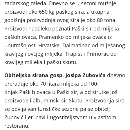
zadarskog zaleđa. Dnevno se u sezoni mužnje
proizvodi oko 650 kg paškog sira, a ukupna
godišnja proizvodnja ovog sira je oko 80 tona.
Proizvodi nadaleko poznati Paški sir od mlijeka
paških ovaca, Pramenko od mlijeka ovaca iz
unutrašnjosti Hrvatske, Dalmatinac od miješanog
kravljeg i ovčjeg mlijeka, Trapist i Primorac od
kravljeg mlijeka i pašku skutu.
Obiteljska sirana gosp. Josipa Zubovića
dnevno
prerađuje oko 70 litara mlijeka od 100-
tinjak Paških ovaca u Paški sir, a od sirutke još
proizvode i albuminski sir Skutu. Proizvodnja sira
se odvija van turističke sezone pa se obitelj
Zubović ljeti bavi i ugostiteljstvom u vlastitom
restoranu.