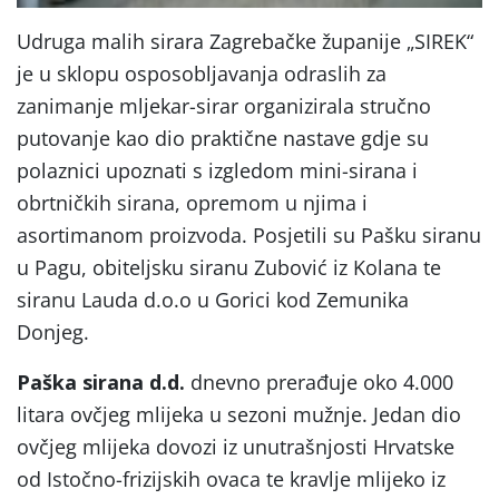
Udruga malih sirara Zagrebačke županije „SIREK“
je u sklopu osposobljavanja odraslih za
zanimanje mljekar-sirar organizirala stručno
putovanje kao dio praktične nastave gdje su
polaznici upoznati s izgledom mini-sirana i
obrtničkih sirana, opremom u njima i
asortimanom proizvoda. Posjetili su Pašku siranu
u Pagu, obiteljsku siranu Zubović iz Kolana te
siranu Lauda d.o.o u Gorici kod Zemunika
Donjeg.
Paška sirana
d.d.
dnevno prerađuje oko 4.000
litara ovčjeg mlijeka u sezoni mužnje. Jedan dio
ovčjeg mlijeka dovozi iz unutrašnjosti Hrvatske
od Istočno-frizijskih ovaca te kravlje mlijeko iz