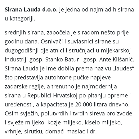
Sirana Lauda d.o.o.
je jedna od najmlađih sirana
u kategoriji.
srednjih sirana, započela je s radom nešto prije
godinu dana. Osnivači i suvlasnici sirane su
dugogodišnji djelatnici i stručnjaci u mljekarskoj
industriji gosp. Stanko Batur i gosp. Ante Klišanić.
Sirana Lauda je ime dobila prema nazivu „laudes“
što predstavlja autohtone pučke napjeve
zadarske regije, a trenutno je najmodernija
sirana u Republici Hrvatskoj po pitanju opreme i
uređenosti, a kapaciteta je 20.000 litara dnevno.
Osim svježih, polutvrdih i tvrdih sireva proizvode
i svježe mlijeko, kozje mlijeko, kiselo mlijeko,
vrhnje, sirutku, domaći maslac i dr.