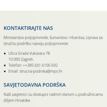
sedmu godinu zaredom održava u sklopu proslave Dana
svete […]
KONTAKTIRAJTE NAS
Ministarstvo poljoprivrede, šumarstva i ribarstva, Uprava za
stručnu podršku razvoju poljoprivrede
Ulica Grada Vukovara 78
10 000 Zagreb
Telefon: ++385 (0)1 6106 692
Email: strucna-podrska@mps.hr
SAVJETODAVNA PODRŠKA
Naši savjetnici su dostupni radnim danom u podružnicama
diljem Hrvatske.