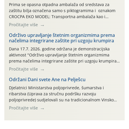
Prima se opasna otpadna ambalaža od sredstava za
zaštitu bilja označena samo s piktogramima i oznakom
CROCPA EKO MODEL: Transportna ambalaža kao i
ambalaža drugih proizvoda koji nisu sredstva za zaštitu
Pročitajte više
bilja (npr. ambalaža od mineralnih gnojiva,) se ne
prihvaća. Korisnicima je osiguran besplatni povrat
Održivo upravljanje štetnim organizmima prema
načelima integrirane zaštite pri uzgoju krumpira
prazne ambalaže isključivo ovih tvrtki: AGROCHEM-MAKS,
AGRONOM, ALBAUGH TKI* (PINUS […]
Dana 17.7. 2026. godine održana je demonstracijska
aktivnost "Održivo upravljanje štetnim organizmima
prema načelima integrirane zaštite pri uzgoju krumpira"
na pokusnom polju "Poredje", kraj naselja Belica (ARKOD
Pročitajte više
parcela ID 2445031) (središnji dio Međimurske županije).
Održani Dani svete Ane na Pelješcu
Djelatnici Ministarstva poljoprivrede, šumarstva i
ribarstva (Uprava za stručnu podršku razvoju
poljoprivrede) sudjelovali su na tradicionalnom Vinskom
forumu, održanom 24.07.2026. godine u Domu vinarske
Pročitajte više
tradicije u Putnikovićima na poluotoku Pelješcu, u
organizaciji PZ Putniković, Zadružni savez Dalmacije,
Udruga Dalmika i općina Ston. Manifestacija, koja se već