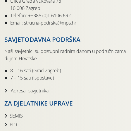
Ulica Grada Vukovara 78
10 000 Zagreb
Telefon: ++385 (0)1 6106 692
Email: strucna-podrska@mps.hr
SAVJETODAVNA PODRŠKA
Naši savjetnici su dostupni radnim danom u podružnicama
diljem Hrvatske.
8 – 16 sati (Grad Zagreb)
7 – 15 sati (Ispostave)
Adresar savjetnika
ZA DJELATNIKE UPRAVE
SEMIS
PIO