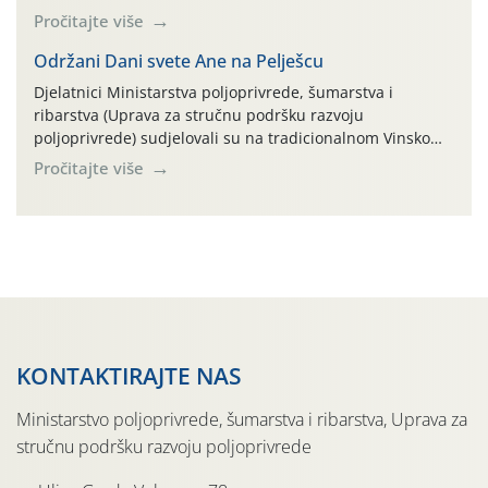
na pokusnom polju "Poredje", kraj naselja Belica (ARKOD
Pročitajte više
parcela ID 2445031) (središnji dio Međimurske županije).
Održani Dani svete Ane na Pelješcu
Djelatnici Ministarstva poljoprivrede, šumarstva i
ribarstva (Uprava za stručnu podršku razvoju
poljoprivrede) sudjelovali su na tradicionalnom Vinskom
forumu, održanom 24.07.2026. godine u Domu vinarske
Pročitajte više
tradicije u Putnikovićima na poluotoku Pelješcu, u
organizaciji PZ Putniković, Zadružni savez Dalmacije,
Udruga Dalmika i općina Ston. Manifestacija, koja se već
sedmu godinu zaredom održava u sklopu proslave Dana
svete […]
KONTAKTIRAJTE NAS
Ministarstvo poljoprivrede, šumarstva i ribarstva, Uprava za
stručnu podršku razvoju poljoprivrede