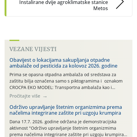
Instalirane dvije agroklimatske stanice
Metos
VEZANE VIJESTI
Obavijest o lokacijama sakupljanja otpadne
ambalaže od pesticida za kolovoz 2026. godine
Prima se opasna otpadna ambalaža od sredstava za
zaštitu bilja označena samo s piktogramima i oznakom
CROCPA EKO MODEL: Transportna ambalaža kao i
ambalaža drugih proizvoda koji nisu sredstva za zaštitu
Pročitajte više
bilja (npr. ambalaža od mineralnih gnojiva,) se ne
prihvaća. Korisnicima je osiguran besplatni povrat
Održivo upravljanje štetnim organizmima prema
načelima integrirane zaštite pri uzgoju krumpira
prazne ambalaže isključivo ovih tvrtki: AGROCHEM-MAKS,
AGRONOM, ALBAUGH TKI* (PINUS […]
Dana 17.7. 2026. godine održana je demonstracijska
aktivnost "Održivo upravljanje štetnim organizmima
prema načelima integrirane zaštite pri uzgoju krumpira"