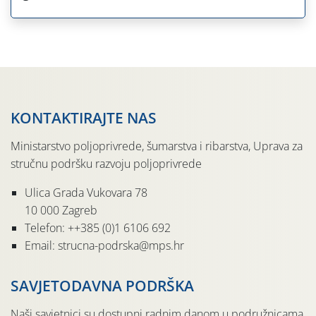
KONTAKTIRAJTE NAS
Ministarstvo poljoprivrede, šumarstva i ribarstva, Uprava za
stručnu podršku razvoju poljoprivrede
Ulica Grada Vukovara 78
10 000 Zagreb
Telefon: ++385 (0)1 6106 692
Email: strucna-podrska@mps.hr
SAVJETODAVNA PODRŠKA
Naši savjetnici su dostupni radnim danom u podružnicama