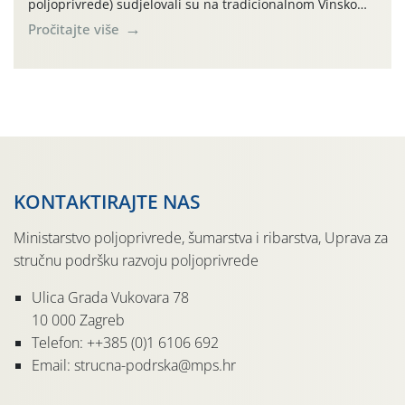
poljoprivrede) sudjelovali su na tradicionalnom Vinskom
forumu, održanom 24.07.2026. godine u Domu vinarske
Pročitajte više
tradicije u Putnikovićima na poluotoku Pelješcu, u
organizaciji PZ Putniković, Zadružni savez Dalmacije,
Udruga Dalmika i općina Ston. Manifestacija, koja se već
sedmu godinu zaredom održava u sklopu proslave Dana
svete […]
KONTAKTIRAJTE NAS
Ministarstvo poljoprivrede, šumarstva i ribarstva, Uprava za
stručnu podršku razvoju poljoprivrede
Ulica Grada Vukovara 78
10 000 Zagreb
Telefon: ++385 (0)1 6106 692
Email: strucna-podrska@mps.hr