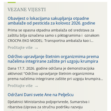
VEZANE VIJESTI
Obavijest o lokacijama sakupljanja otpadne
ambalaže od pesticida za kolovoz 2026. godine
Prima se opasna otpadna ambalaža od sredstava za
zaštitu bilja označena samo s piktogramima i oznakom
CROCPA EKO MODEL: Transportna ambalaža kao i
ambalaža drugih proizvoda koji nisu sredstva za zaštitu
Pročitajte više
bilja (npr. ambalaža od mineralnih gnojiva,) se ne
prihvaća. Korisnicima je osiguran besplatni povrat
Održivo upravljanje štetnim organizmima prema
načelima integrirane zaštite pri uzgoju krumpira
prazne ambalaže isključivo ovih tvrtki: AGROCHEM-MAKS,
AGRONOM, ALBAUGH TKI* (PINUS […]
Dana 17.7. 2026. godine održana je demonstracijska
aktivnost "Održivo upravljanje štetnim organizmima
prema načelima integrirane zaštite pri uzgoju krumpira"
na pokusnom polju "Poredje", kraj naselja Belica (ARKOD
Pročitajte više
parcela ID 2445031) (središnji dio Međimurske županije).
Održani Dani svete Ane na Pelješcu
Djelatnici Ministarstva poljoprivrede, šumarstva i
ribarstva (Uprava za stručnu podršku razvoju