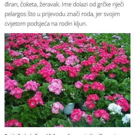
điran, čoketa, žeravak. Ime dolazi od grčke riječi
pelargos što u prijevodu znači roda, jer svojim
cvijetom podsjeća na rodin kljun.