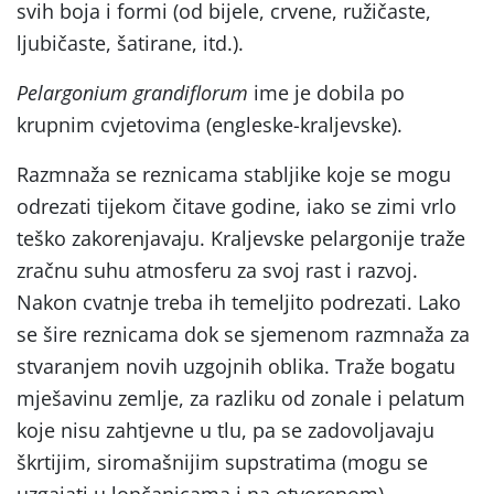
svih boja i formi (od bijele, crvene, ružičaste,
ljubičaste, šatirane, itd.).
Pelargonium grandiflorum
ime je dobila po
krupnim cvjetovima (engleske-kraljevske).
Razmnaža se reznicama stabljike koje se mogu
odrezati tijekom čitave godine, iako se zimi vrlo
teško zakorenjavaju. Kraljevske pelargonije traže
zračnu suhu atmosferu za svoj rast i razvoj.
Nakon cvatnje treba ih temeljito podrezati. Lako
se šire reznicama dok se sjemenom razmnaža za
stvaranjem novih uzgojnih oblika. Traže bogatu
mješavinu zemlje, za razliku od zonale i pelatum
koje nisu zahtjevne u tlu, pa se zadovoljavaju
škrtijim, siromašnijim supstratima (mogu se
uzgajati u lončanicama i na otvorenom).