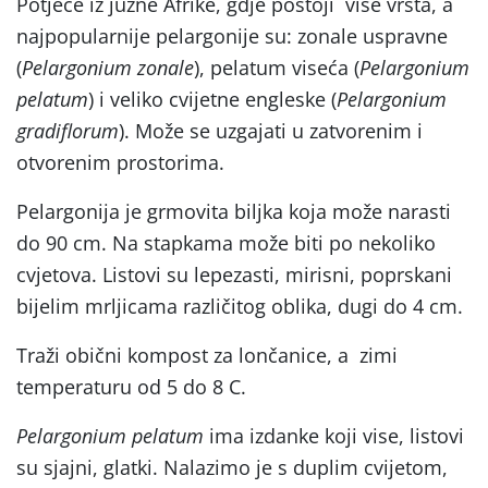
Potječe iz južne Afrike, gdje postoji više vrsta, a
najpopularnije pelargonije su: zonale uspravne
(
Pelargonium zonale
), pelatum viseća (
Pelargonium
pelatum
) i veliko cvijetne engleske (
Pelargonium
gradiflorum
). Može se uzgajati u zatvorenim i
otvorenim prostorima.
Pelargonija je grmovita biljka koja može narasti
do 90 cm. Na stapkama može biti po nekoliko
cvjetova. Listovi su lepezasti, mirisni, poprskani
bijelim mrljicama različitog oblika, dugi do 4 cm.
Traži obični kompost za lončanice, a zimi
temperaturu od 5 do 8 C.
Pelargonium pelatum
ima izdanke koji vise, listovi
su sjajni, glatki. Nalazimo je s duplim cvijetom,