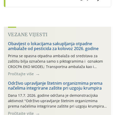
VEZANE VIJESTI
Obavijest o lokacijama sakupljanja otpadne
ambalaže od pesticida za kolovoz 2026. godine
Prima se opasna otpadna ambalaža od sredstava za
zaštitu bilja označena samo s piktogramima i oznakom
CROCPA EKO MODEL: Transportna ambalaža kao i
ambalaža drugih proizvoda koji nisu sredstva za zaštitu
Pročitajte više
bilja (npr. ambalaža od mineralnih gnojiva,) se ne
prihvaća. Korisnicima je osiguran besplatni povrat
Održivo upravljanje štetnim organizmima prema
načelima integrirane zaštite pri uzgoju krumpira
prazne ambalaže isključivo ovih tvrtki: AGROCHEM-MAKS,
AGRONOM, ALBAUGH TKI* (PINUS […]
Dana 17.7. 2026. godine održana je demonstracijska
aktivnost "Održivo upravljanje štetnim organizmima
prema načelima integrirane zaštite pri uzgoju krumpira"
na pokusnom polju "Poredje", kraj naselja Belica (ARKOD
Pročitajte više