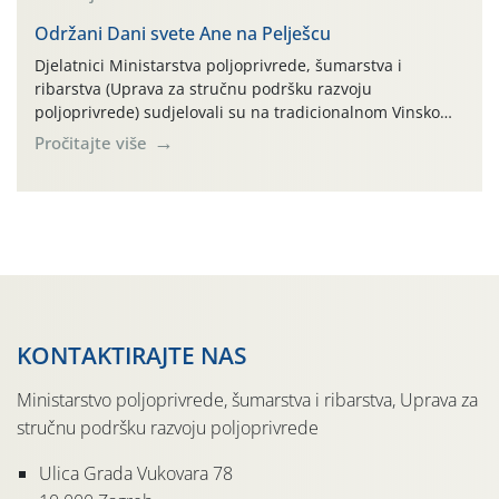
parcela ID 2445031) (središnji dio Međimurske županije).
Održani Dani svete Ane na Pelješcu
Djelatnici Ministarstva poljoprivrede, šumarstva i
ribarstva (Uprava za stručnu podršku razvoju
poljoprivrede) sudjelovali su na tradicionalnom Vinskom
forumu, održanom 24.07.2026. godine u Domu vinarske
Pročitajte više
tradicije u Putnikovićima na poluotoku Pelješcu, u
organizaciji PZ Putniković, Zadružni savez Dalmacije,
Udruga Dalmika i općina Ston. Manifestacija, koja se već
sedmu godinu zaredom održava u sklopu proslave Dana
svete […]
KONTAKTIRAJTE NAS
Ministarstvo poljoprivrede, šumarstva i ribarstva, Uprava za
stručnu podršku razvoju poljoprivrede
Ulica Grada Vukovara 78