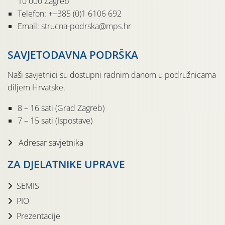
10 000 Zagreb
Telefon: ++385 (0)1 6106 692
Email: strucna-podrska@mps.hr
SAVJETODAVNA PODRŠKA
Naši savjetnici su dostupni radnim danom u podružnicama
diljem Hrvatske.
8 – 16 sati (Grad Zagreb)
7 – 15 sati (Ispostave)
Adresar savjetnika
ZA DJELATNIKE UPRAVE
SEMIS
PIO
Prezentacije