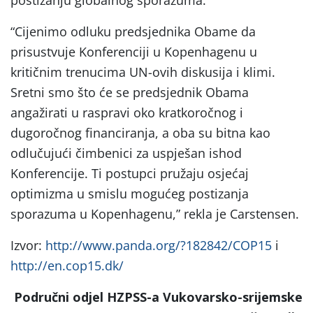
postizanju globalnog sporazuma. “
“Cijenimo odluku predsjednika Obame da
prisustvuje Konferenciji u Kopenhagenu u
kritičnim trenucima UN-ovih diskusija i klimi.
Sretni smo što će se predsjednik Obama
angažirati u raspravi oko kratkoročnog i
dugoročnog financiranja, a oba su bitna kao
odlučujući čimbenici za uspješan ishod
Konferencije. Ti postupci pružaju osjećaj
optimizma u smislu mogućeg postizanja
sporazuma u Kopenhagenu,” rekla je Carstensen.
Izvor:
http://www.panda.org/?182842/COP15
i
http://en.cop15.dk/
Područni odjel HZPSS-a Vukovarsko-srijemske