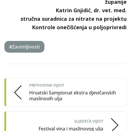
županije
Katrin Gnjidić, dr. vet. med.
stručna suradnica za nitrate na projektu
Kontrole onečišćenja u poljoprivredi
#Zanimljivosti
Post
navigation
PRETHODNA VIJEST
Hrvatski šampionat ekstra djevičanskih
maslinovih ulja
SLJEDEĆA VIJEST
Festival vina i maslinovog ulja