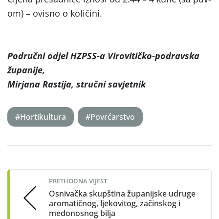
om) – ovisno o količini.
Područni odjel HZPSS-a Virovitičko-podravska
županije,
Mirjana Rastija, stručni savjetnik
#Hortikultura
#Povrćarstvo
Post
navigation
PRETHODNA VIJEST
Osnivačka skupština županijske udruge
aromatičnog, ljekovitog, začinskog i
medonosnog bilja