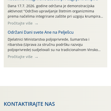
AGRONOM, ALBAUGH TKI* (PINUS […]
Dana 17.7. 2026. godine održana je demonstracijska
aktivnost "Održivo upravljanje štetnim organizmima
prema načelima integrirane zaštite pri uzgoju krumpira"
na pokusnom polju "Poredje", kraj naselja Belica (ARKOD
Pročitajte više
parcela ID 2445031) (središnji dio Međimurske županije).
Održani Dani svete Ane na Pelješcu
Djelatnici Ministarstva poljoprivrede, šumarstva i
ribarstva (Uprava za stručnu podršku razvoju
poljoprivrede) sudjelovali su na tradicionalnom Vinskom
forumu, održanom 24.07.2026. godine u Domu vinarske
Pročitajte više
tradicije u Putnikovićima na poluotoku Pelješcu, u
organizaciji PZ Putniković, Zadružni savez Dalmacije,
Udruga Dalmika i općina Ston. Manifestacija, koja se već
sedmu godinu zaredom održava u sklopu proslave Dana
svete […]
KONTAKTIRAJTE NAS