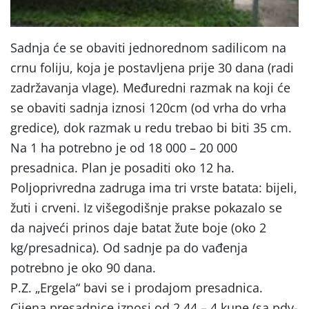
Sadnja će se obaviti jednorednom sadilicom na
crnu foliju, koja je postavljena prije 30 dana (radi
zadržavanja vlage). Međuredni razmak na koji će
se obaviti sadnja iznosi 120cm (od vrha do vrha
gredice), dok razmak u redu trebao bi biti 35 cm.
Na 1 ha potrebno je od 18 000 – 20 000
presadnica. Plan je posaditi oko 12 ha.
Poljoprivredna zadruga ima tri vrste batata: bijeli,
žuti i crveni. Iz višegodišnje prakse pokazalo se
da najveći prinos daje batat žute boje (oko 2
kg/presadnica). Od sadnje pa do vađenja
potrebno je oko 90 dana.
P.Z. „Ergela“ bavi se i prodajom presadnica.
Cijena presadnice iznosi od 2.44 – 4 kune (sa pdv-