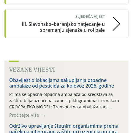
SLJEDEĆA VIJEST
III. Slavonsko–baranjsko natjecanje u
spremanju sjenaže u rol bale
VEZANE VIJESTI
Obavijest o lokacijama sakupljanja otpadne
ambalaže od pesticida za kolovoz 2026. godine
Prima se opasna otpadna ambalaža od sredstava za
zaštitu bilja označena samo s piktogramima i oznakom
CROCPA EKO MODEL: Transportna ambalaža kao i
ambalaža drugih proizvoda koji nisu sredstva za zaštitu
Pročitajte više
bilja (npr. ambalaža od mineralnih gnojiva,) se ne
prihvaća. Korisnicima je osiguran besplatni povrat
Održivo upravljanje štetnim organizmima prema
načelima integrirane zaštite pri uzgoju krumpira
prazne ambalaže isključivo ovih tvrtki: AGROCHEM-MAKS,