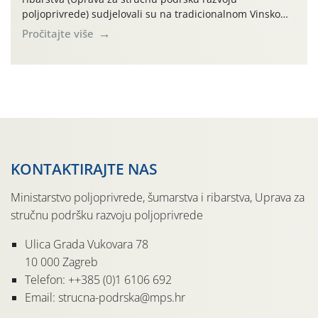
poljoprivrede) sudjelovali su na tradicionalnom Vinskom
forumu, održanom 24.07.2026. godine u Domu vinarske
Pročitajte više
tradicije u Putnikovićima na poluotoku Pelješcu, u
organizaciji PZ Putniković, Zadružni savez Dalmacije,
Udruga Dalmika i općina Ston. Manifestacija, koja se već
sedmu godinu zaredom održava u sklopu proslave Dana
svete […]
KONTAKTIRAJTE NAS
Ministarstvo poljoprivrede, šumarstva i ribarstva, Uprava za
stručnu podršku razvoju poljoprivrede
Ulica Grada Vukovara 78
10 000 Zagreb
Telefon: ++385 (0)1 6106 692
Email: strucna-podrska@mps.hr