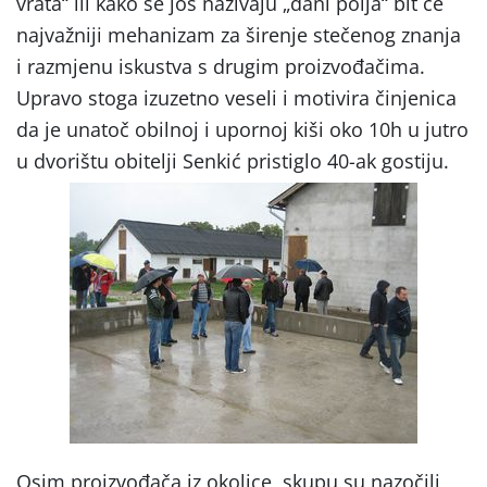
vrata“ ili kako se još nazivaju „dani polja“ bit će
najvažniji mehanizam za širenje stečenog znanja
i razmjenu iskustva s drugim proizvođačima.
Upravo stoga izuzetno veseli i motivira činjenica
da je unatoč obilnoj i upornoj kiši oko 10h u jutro
u dvorištu obitelji Senkić pristiglo 40-ak gostiju.
Osim proizvođača iz okolice, skupu su nazočili