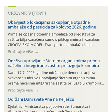
VEZANE VIJESTI
Obavijest o lokacijama sakupljanja otpadne
ambalaže od pesticida za kolovoz 2026. godine
Prima se opasna otpadna ambalaža od sredstava za
zaštitu bilja označena samo s piktogramima i oznakom
CROCPA EKO MODEL: Transportna ambalaža kao i
ambalaža drugih proizvoda koji nisu sredstva za zaštitu
Pročitajte više
bilja (npr. ambalaža od mineralnih gnojiva,) se ne
prihvaća. Korisnicima je osiguran besplatni povrat
Održivo upravljanje štetnim organizmima prema
načelima integrirane zaštite pri uzgoju krumpira
prazne ambalaže isključivo ovih tvrtki: AGROCHEM-MAKS,
AGRONOM, ALBAUGH TKI* (PINUS […]
Dana 17.7. 2026. godine održana je demonstracijska
aktivnost "Održivo upravljanje štetnim organizmima
prema načelima integrirane zaštite pri uzgoju krumpira"
na pokusnom polju "Poredje", kraj naselja Belica (ARKOD
Pročitajte više
parcela ID 2445031) (središnji dio Međimurske županije).
Održani Dani svete Ane na Pelješcu
Djelatnici Ministarstva poljoprivrede, šumarstva i
ribarstva (Uprava za stručnu podršku razvoju