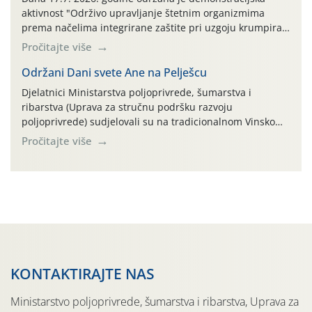
aktivnost "Održivo upravljanje štetnim organizmima
prema načelima integrirane zaštite pri uzgoju krumpira"
na pokusnom polju "Poredje", kraj naselja Belica (ARKOD
Pročitajte više
parcela ID 2445031) (središnji dio Međimurske županije).
Održani Dani svete Ane na Pelješcu
Djelatnici Ministarstva poljoprivrede, šumarstva i
ribarstva (Uprava za stručnu podršku razvoju
poljoprivrede) sudjelovali su na tradicionalnom Vinskom
forumu, održanom 24.07.2026. godine u Domu vinarske
Pročitajte više
tradicije u Putnikovićima na poluotoku Pelješcu, u
organizaciji PZ Putniković, Zadružni savez Dalmacije,
Udruga Dalmika i općina Ston. Manifestacija, koja se već
sedmu godinu zaredom održava u sklopu proslave Dana
svete […]
KONTAKTIRAJTE NAS
Ministarstvo poljoprivrede, šumarstva i ribarstva, Uprava za