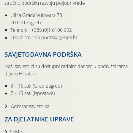
stručnu podršku razvoju poljoprivrede
Ulica Grada Vukovara 78
10 000 Zagreb
Telefon: ++385 (0)1 6106 692
Email: strucna-podrska@mps.hr
SAVJETODAVNA PODRŠKA
Naši savjetnici su dostupni radnim danom u podružnicama
diljem Hrvatske.
8 – 16 sati (Grad Zagreb)
7 – 15 sati (Ispostave)
Adresar savjetnika
ZA DJELATNIKE UPRAVE
SEMIS