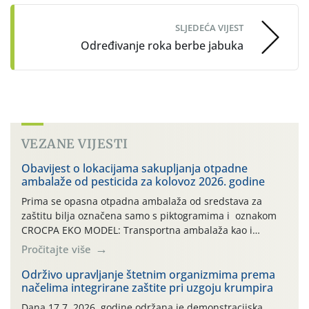
SLJEDEĆA VIJEST
Određivanje roka berbe jabuka
VEZANE VIJESTI
Obavijest o lokacijama sakupljanja otpadne
ambalaže od pesticida za kolovoz 2026. godine
Prima se opasna otpadna ambalaža od sredstava za
zaštitu bilja označena samo s piktogramima i oznakom
CROCPA EKO MODEL: Transportna ambalaža kao i
ambalaža drugih proizvoda koji nisu sredstva za zaštitu
Pročitajte više
bilja (npr. ambalaža od mineralnih gnojiva,) se ne
prihvaća. Korisnicima je osiguran besplatni povrat
Održivo upravljanje štetnim organizmima prema
načelima integrirane zaštite pri uzgoju krumpira
prazne ambalaže isključivo ovih tvrtki: AGROCHEM-MAKS,
AGRONOM, ALBAUGH TKI* (PINUS […]
Dana 17.7. 2026. godine održana je demonstracijska