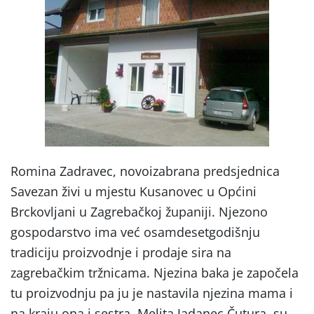
Romina Zadravec, novoizabrana predsjednica
Savezan živi u mjestu Kusanovec u Općini
Brckovljani u Zagrebačkoj županiji. Njezono
gospodarstvo ima već osamdesetgodišnju
tradiciju proizvodnje i prodaje sira na
zagrebačkim tržnicama. Njezina baka je započela
tu proizvodnju pa ju je nastavila njezina mama i
na kraju ona i sestra, Melita Jadanec Čutura, su