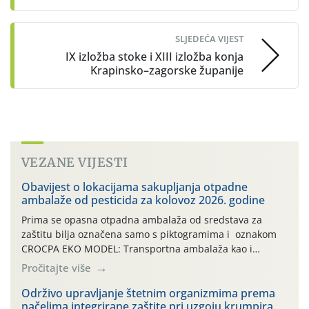
SLJEDEĆA VIJEST
IX izložba stoke i XIII izložba konja
Krapinsko–zagorske županije
VEZANE VIJESTI
Obavijest o lokacijama sakupljanja otpadne
ambalaže od pesticida za kolovoz 2026. godine
Prima se opasna otpadna ambalaža od sredstava za
zaštitu bilja označena samo s piktogramima i oznakom
CROCPA EKO MODEL: Transportna ambalaža kao i
ambalaža drugih proizvoda koji nisu sredstva za zaštitu
Pročitajte više
bilja (npr. ambalaža od mineralnih gnojiva,) se ne
prihvaća. Korisnicima je osiguran besplatni povrat
Održivo upravljanje štetnim organizmima prema
načelima integrirane zaštite pri uzgoju krumpira
prazne ambalaže isključivo ovih tvrtki: AGROCHEM-MAKS,