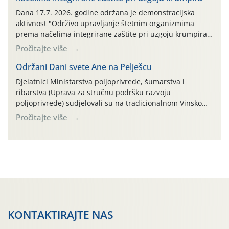
AGRONOM, ALBAUGH TKI* (PINUS […]
Dana 17.7. 2026. godine održana je demonstracijska
aktivnost "Održivo upravljanje štetnim organizmima
prema načelima integrirane zaštite pri uzgoju krumpira"
na pokusnom polju "Poredje", kraj naselja Belica (ARKOD
Pročitajte više
parcela ID 2445031) (središnji dio Međimurske županije).
Održani Dani svete Ane na Pelješcu
Djelatnici Ministarstva poljoprivrede, šumarstva i
ribarstva (Uprava za stručnu podršku razvoju
poljoprivrede) sudjelovali su na tradicionalnom Vinskom
forumu, održanom 24.07.2026. godine u Domu vinarske
Pročitajte više
tradicije u Putnikovićima na poluotoku Pelješcu, u
organizaciji PZ Putniković, Zadružni savez Dalmacije,
Udruga Dalmika i općina Ston. Manifestacija, koja se već
sedmu godinu zaredom održava u sklopu proslave Dana
svete […]
KONTAKTIRAJTE NAS