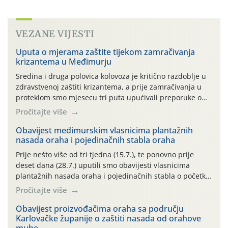
VEZANE VIJESTI
Uputa o mjerama zaštite tijekom zamračivanja
krizantema u Međimurju
Sredina i druga polovica kolovoza je kritično razdoblje u
zdravstvenoj zaštiti krizantema, a prije zamračivanja u
proteklom smo mjesecu tri puta upućivali preporuke o
preventivnim mjerama zaštite krizantema od najčešćih
Pročitajte više
uzročnika bolesti, štetnika i fito-fagnih grinja (23.7., 14.7.,
06.7.)! Na početku ovog mjeseca je zabilježeno je
Obavijest međimurskim vlasnicima plantažnih
nasada oraha i pojedinačnih stabla oraha
povijesno i ekstremno vruće meteorološko razdoblje, uz
najviše temperature […]
Prije nešto više od tri tjedna (15.7.), te ponovno prije
deset dana (28.7.) uputili smo obavijesti vlasnicima
plantažnih nasada oraha i pojedinačnih stabla o početku
leta i ovogodišnjoj potrebi usmjerenog suzbijanja
Pročitajte više
orahove muhe (Rhagoletis completa)! Već dvanaest dana
traje drugi ovogodišnji “toplinski udar”, koji naročito
Obavijest proizvođačima oraha sa području
Karlovačke županije o zaštiti nasada od orahove
izražen zadnja šest dana (31.7.-05.8.), jer najviše
muhe