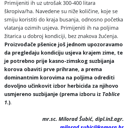
Primijeniti ih uz utrošak 300-400 litara
škropiva/ha. Navedene su niže količine, koje se
smiju koristiti do kraja busanja, odnosno početka
vlatanja ozimih usjeva. Primijeniti ih na poljima
žitarica u dobroj kondiciji, bez znakova žućenja.
Proizvođače pšenice još jednom upozoravamo
da pregledaju kondiciju usjeva krajem zime, te
je potrebno prije kasno-zimskog suzbijanja
korova obaviti prve prihrane, a prema
dominantnim korovima na poljima odrediti
dovoljno učinkovit izbor herbicida za njihovo
usmjereno suzbijanje (prema izboru iz
Tablice
1
.)
.
mr.sc. Milorad Šubić, dipl.inž.agr.
milorad.subic@komora.hr