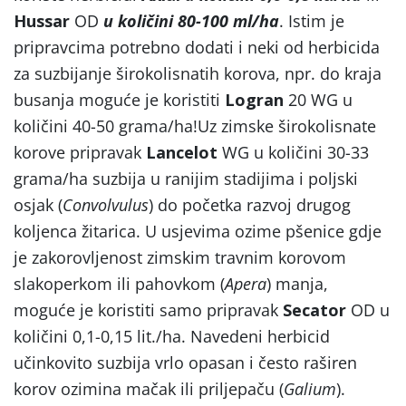
Hussar
OD
u količini 80-100 ml/ha
. Istim je
pripravcima potrebno dodati i neki od herbicida
za suzbijanje širokolisnatih korova, npr. do kraja
busanja moguće je koristiti
Logran
20 WG u
količini 40-50 grama/ha!Uz zimske širokolisnate
korove pripravak
Lancelot
WG u količini 30-33
grama/ha suzbija u ranijim stadijima i poljski
osjak (
Convolvulus
) do početka razvoj drugog
koljenca žitarica. U usjevima ozime pšenice gdje
je zakorovljenost zimskim travnim korovom
slakoperkom ili pahovkom (
Apera
) manja,
moguće je koristiti samo pripravak
Secator
OD u
količini 0,1-0,15 lit./ha. Navedeni herbicid
učinkovito suzbija vrlo opasan i često raširen
korov ozimina mačak ili priljepaču (
Galium
).