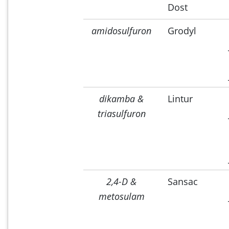
Dost
amidosulfuron
Grodyl
dikamba &
Lintur
triasulfuron
2,4-D &
Sansac
metosulam