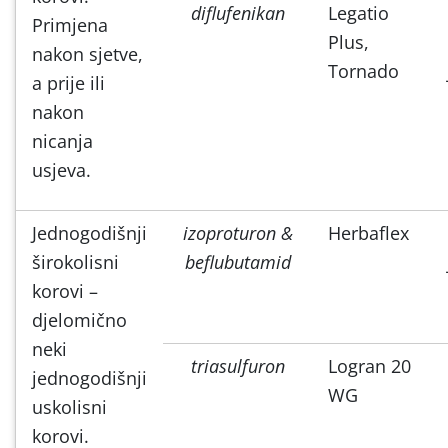
diflufenikan
Legatio
Primjena
Plus,
nakon sjetve,
Tornado
a prije ili
nakon
nicanja
usjeva.
Jednogodišnji
izoproturon &
Herbaflex
širokolisni
beflubutamid
korovi –
djelomično
neki
triasulfuron
Logran 20
jednogodišnji
WG
uskolisni
korovi.