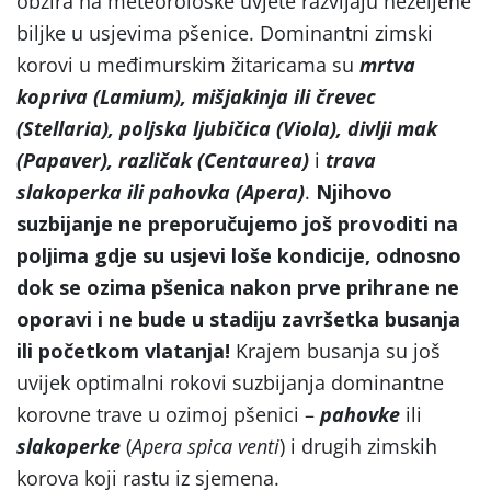
obzira na meteorološke uvjete razvijaju neželjene
biljke u usjevima pšenice. Dominantni zimski
korovi u međimurskim žitaricama su
mrtva
kopriva (Lamium), mišjakinja ili črevec
(Stellaria), poljska ljubičica (Viola), divlji mak
(Papaver), različak (Centaurea)
i
trava
slakoperka ili pahovka (Apera)
.
Njihovo
suzbijanje ne preporučujemo još provoditi na
poljima gdje su usjevi loše kondicije, odnosno
dok se ozima pšenica nakon prve prihrane ne
oporavi i ne bude u stadiju završetka busanja
ili početkom vlatanja!
Krajem busanja su još
uvijek optimalni rokovi suzbijanja dominantne
korovne trave u ozimoj pšenici –
pahovke
ili
slakoperke
(
Apera spica venti
) i drugih zimskih
korova koji rastu iz sjemena.