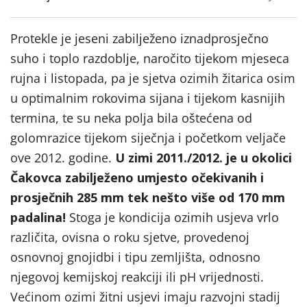
Protekle je jeseni zabilježeno iznadprosječno
suho i toplo razdoblje, naročito tijekom mjeseca
rujna i listopada, pa je sjetva ozimih žitarica osim
u optimalnim rokovima sijana i tijekom kasnijih
termina, te su neka polja bila oštećena od
golomrazice tijekom siječnja i početkom veljače
ove 2012. godine.
U zimi 2011./2012. je u okolici
Čakovca zabilježeno umjesto očekivanih i
prosječnih 285 mm tek nešto više od 170 mm
padalina!
Stoga je kondicija ozimih usjeva vrlo
različita, ovisna o roku sjetve, provedenoj
osnovnoj gnojidbi i tipu zemljišta, odnosno
njegovoj kemijskoj reakciji ili pH vrijednosti.
Većinom ozimi žitni usjevi imaju razvojni stadij