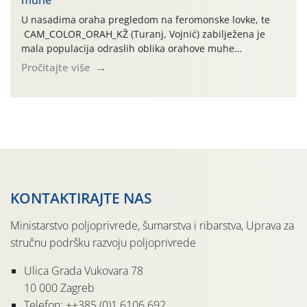
temperature zraka svakodnevno […]
U nasadima oraha pregledom na feromonske lovke, te
CAM_COLOR_ORAH_KŽ (Turanj, Vojnić) zabilježena je
mala populacija odraslih oblika orahove muhe
(Rhagoletis completa). Niska brojnost može se objasniti
Pročitajte više
činjenicom da je riječ o mladim nasadima s vrlo malim
urodom, što je povezano i s manjim brojem prezimjelih
jedinki. U starijim nasadima, na žutim ljepljivim Rebell
pločama s […]
KONTAKTIRAJTE NAS
Ministarstvo poljoprivrede, šumarstva i ribarstva, Uprava za
stručnu podršku razvoju poljoprivrede
Ulica Grada Vukovara 78
10 000 Zagreb
Telefon: ++385 (0)1 6106 692