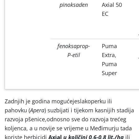
pinoksaden
Axial 50
EC
fenoksaprop-
Puma
P-etil
Extra,
Puma
Super
Zadnjih je godina m
ogućejeslakoperku ili
pahovku (
Apera
) suzbijati i tijekom kasnijih stadija
razvoja pšenice,odnosno sve do razvoja trećeg
koljenca, a u novije se vrijeme u Međimurju tada
koriste herbicidi
Axial
u količini 0,6-0,8 lit./ha
ili