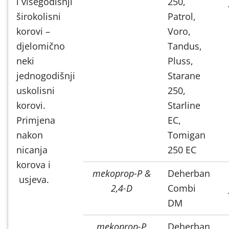
i višegodišnji
250,
širokolisni
Patrol,
korovi –
Voro,
djelomično
Tandus,
neki
Pluss,
jednogodišnji
Starane
uskolisni
250,
korovi.
Starline
Primjena
EC,
nakon
Tomigan
nicanja
250 EC
korova i
mekoprop-P &
Deherban
usjeva.
2,4-D
Combi
DM
mekoprop-P
Deherban