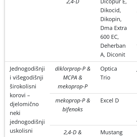
2,4-D
Dicopur E,
Dikocid,
Dikopin,
Dma Extra
600 EC,
Deherban
A, Diconit
Jednogodišnji
diklorprop-P &
Optica
i višegodišnji
MCPA &
Trio
širokolisni
mekoprop-P
korovi –
mekoprop-P &
Excel D
djelomično
bifenoks
neki
jednogodišnji
uskolisni
2,4-D &
Mustang