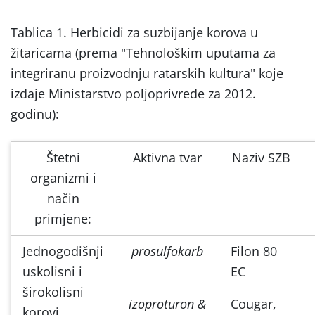
Tablica 1. Herbicidi za suzbijanje korova u
žitaricama (prema "Tehnološkim uputama za
integriranu proizvodnju ratarskih kultura" koje
izdaje Ministarstvo poljoprivrede za 2012.
godinu):
Štetni
Aktivna tvar
Naziv SZB
organizmi i
način
primjene:
Jednogodišnji
prosulfokarb
Filon 80
uskolisni i
EC
širokolisni
izoproturon &
Cougar,
korovi.