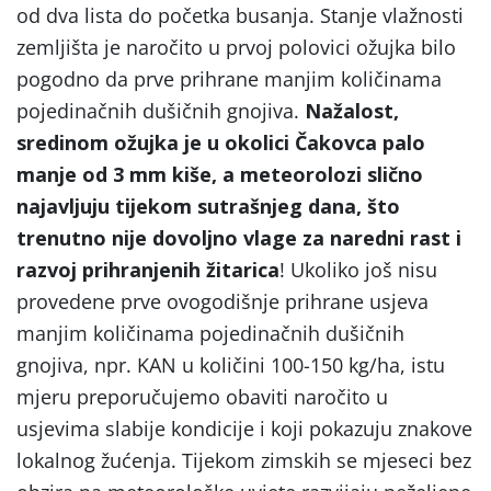
od dva lista do početka busanja. Stanje vlažnosti
zemljišta je naročito u prvoj polovici ožujka bilo
pogodno da prve prihrane manjim količinama
pojedinačnih dušičnih gnojiva.
Nažalost,
sredinom ožujka je u okolici Čakovca palo
manje od 3 mm kiše, a meteorolozi slično
najavljuju tijekom sutrašnjeg dana, što
trenutno nije dovoljno vlage za naredni rast i
razvoj prihranjenih žitarica
! Ukoliko još nisu
provedene prve ovogodišnje prihrane usjeva
manjim količinama pojedinačnih dušičnih
gnojiva, npr. KAN u količini 100-150 kg/ha, istu
mjeru preporučujemo obaviti naročito u
usjevima slabije kondicije i koji pokazuju znakove
lokalnog žućenja. Tijekom zimskih se mjeseci bez