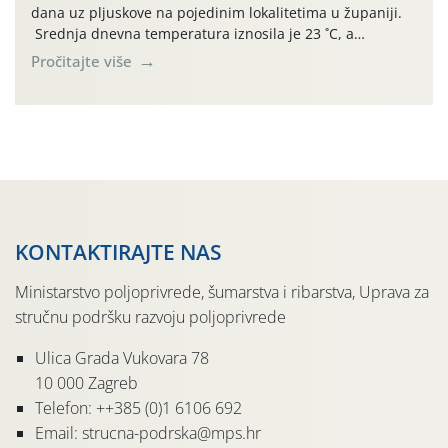
dana uz pljuskove na pojedinim lokalitetima u županiji.
Srednja dnevna temperatura iznosila je 23 ˚C, a
maksimalne su posljednjih dana dosezale do 35 ˚C.
Pročitajte više
Simptome plamenjače vinove loze (Plasmoparas
viticola) vidljivi su na zapercima i vršnom mladom lišću.
Kako bi i dalje održali zdravu lisnu masu u zaštiti je
moguće […]
KONTAKTIRAJTE NAS
Ministarstvo poljoprivrede, šumarstva i ribarstva, Uprava za
stručnu podršku razvoju poljoprivrede
Ulica Grada Vukovara 78
10 000 Zagreb
Telefon: ++385 (0)1 6106 692
Email: strucna-podrska@mps.hr