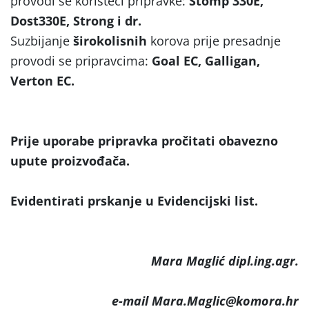
provodi se koristeći pripravke:
Stomp 330E,
Dost330E, Strong i dr.
Suzbijanje
širokolisnih
korova prije presadnje
provodi se pripravcima:
Goal EC, Galligan,
Verton EC.
Prije uporabe pripravka pročitati obavezno
upute proizvođača.
Evidentirati prskanje u Evidencijski list.
Mara Maglić dipl.ing.agr.
e-mail Mara.Maglic@komora.hr