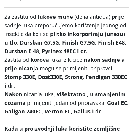
Za zaštitu od
lukove muhe
(delia antiqua)
prij
e
sadnje luka preporučujemo korištenje jednog od
insekticida koji se
plitko inkorporiraju (unesu)
u tlo: Dursban G7,5G, Finish G7,5G, Finish E48,
Dursban E 48, Pyrinex 48EC i dr.
Zaštita od
korova
luka iz lučice
nakon sadnje a
prije nicanja
mogu se primijeniti pripravci:
Stomp 330E, Dost330E, Strong, Pendigan 330EC
i dr.
Nakon
nicanja luka,
višekratno , u smanjenim
dozama
primijeniti jedan od pripravaka:
Goal EC,
Galigan 240EC, Verton EC, Gallus i dr.
Kada u proizvodnji luka koristite zemljišne