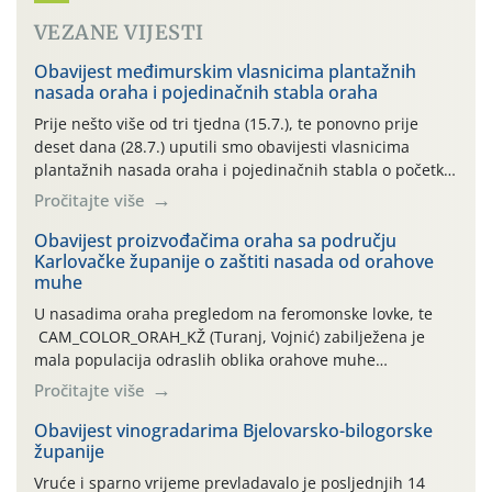
VEZANE VIJESTI
Obavijest međimurskim vlasnicima plantažnih
nasada oraha i pojedinačnih stabla oraha
Prije nešto više od tri tjedna (15.7.), te ponovno prije
deset dana (28.7.) uputili smo obavijesti vlasnicima
plantažnih nasada oraha i pojedinačnih stabla o početku
leta i ovogodišnjoj potrebi usmjerenog suzbijanja
Pročitajte više
orahove muhe (Rhagoletis completa)! Već dvanaest dana
traje drugi ovogodišnji “toplinski udar”, koji naročito
Obavijest proizvođačima oraha sa području
Karlovačke županije o zaštiti nasada od orahove
izražen zadnja šest dana (31.7.-05.8.), jer najviše
muhe
temperature zraka svakodnevno […]
U nasadima oraha pregledom na feromonske lovke, te
CAM_COLOR_ORAH_KŽ (Turanj, Vojnić) zabilježena je
mala populacija odraslih oblika orahove muhe
(Rhagoletis completa). Niska brojnost može se objasniti
Pročitajte više
činjenicom da je riječ o mladim nasadima s vrlo malim
urodom, što je povezano i s manjim brojem prezimjelih
Obavijest vinogradarima Bjelovarsko-bilogorske
županije
jedinki. U starijim nasadima, na žutim ljepljivim Rebell
pločama s […]
Vruće i sparno vrijeme prevladavalo je posljednjih 14